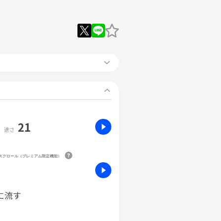
21
速さ
動スクロール（プレミアム限定機能）
に流す