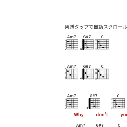
楽譜タップで自動スクロー
Am7
G#7
C
Am7
G#7
C
Am7
G#7
C
W
h
y
d
o
n
'
t
y
o
Am7
G#7
C