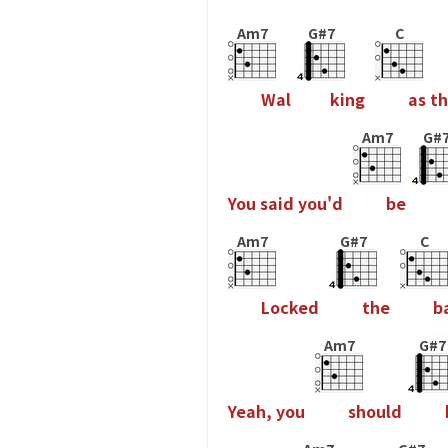
Am7
G#7
C
W
a
l
k
i
n
g
a
s
t
h
Am7
G#
Y
o
u
s
a
i
d
y
o
u
'
d
b
e
Am7
G#7
C
L
o
c
k
e
d
t
h
e
b
Am7
G#7
Y
e
a
h
,
y
o
u
s
h
o
u
l
d