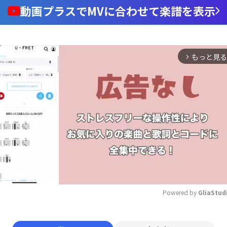
動画プラスでMVに合わせて楽譜を表示
もっと見る
arrow_forward_ios
Powered by 
GliaStud
Mute