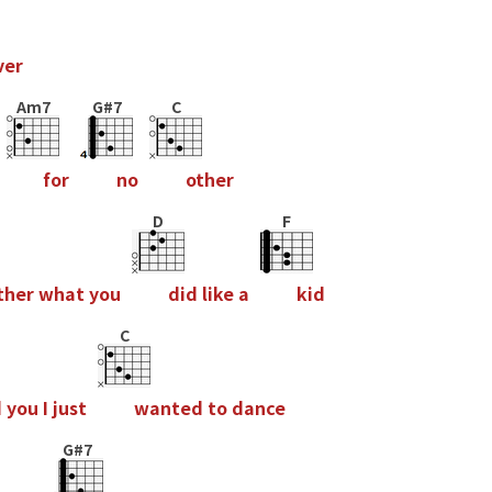
v
e
r
Am7
G#7
C
f
o
r
n
o
o
t
h
e
r
D
F
t
h
e
r
w
h
a
t
y
o
u
d
i
d
l
i
k
e
a
k
i
d
C
d
y
o
u
I
j
u
s
t
w
a
n
t
e
d
t
o
d
a
n
c
e
G#7