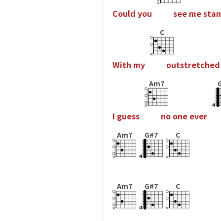
C
o
u
l
d
y
o
u
s
e
e
m
e
s
t
a
n
C
W
i
t
h
m
y
o
u
t
s
t
r
e
t
c
h
e
d
Am7
I
g
u
e
s
s
n
o
o
n
e
e
v
e
r
Am7
G#7
C
Am7
G#7
C