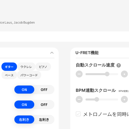
ice Laus, Jacob Bugden
U-FRET機能
自動スクロール速度
ギター
ウクレレ
ピアノ
ー
+
ベース
パワーコード
ON
OFF
BPM連動スクロール
BPM連
ー
+
ON
OFF
メトロノームを同時
右利き
左利き