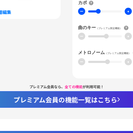
カポ
ー
+
譜編集
曲のキー
（プレミアム限定機能）
ー
+
メトロノーム
（プレミアム限定機能）
ー
+
プレミアム会員なら、
全ての機能
が利用可能！
プレミアム会員の機能一覧はこちら