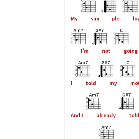
M
y
s
i
m
p
l
e
l
o
Am7
G#7
C
I
'
m
n
o
t
g
o
i
n
g
Am7
G#7
C
I
t
o
l
d
m
y
m
o
Am7
G#7
A
n
d
I
a
l
r
e
a
d
y
t
o
l
Am7