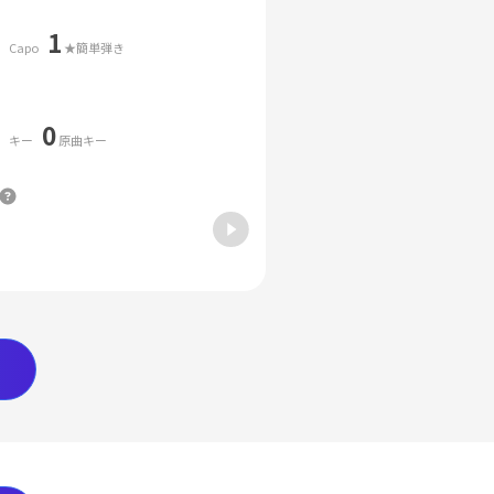
1
Capo
★簡単弾き
0
キー
原曲キー