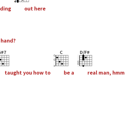
d
i
n
g
o
u
t
h
e
r
e
h
a
n
d
?
G#7
C
D/F#
t
a
u
g
h
t
y
o
u
h
o
w
t
o
b
e
a
r
e
a
l
m
a
n
,
h
m
m