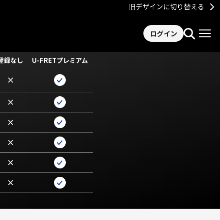
旧デザインに切り替える
ログイン
登録なし
U-FRETプレミアム
×
×
×
×
×
×