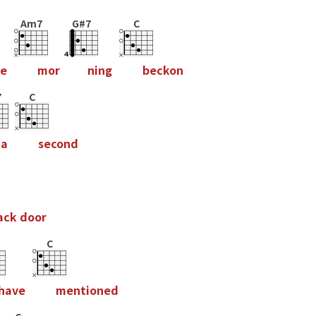
Am7
G#7
C
e
m
o
r
n
i
n
g
b
e
c
k
o
n
7
C
a
s
e
c
o
n
d
a
c
k
d
o
o
r
C
h
a
v
e
m
e
n
t
i
o
n
e
d