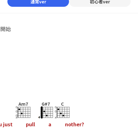
通常ver
初心者ver
ル開始
Am7
G#7
C
u
j
u
s
t
p
u
l
l
a
n
o
t
h
e
r
?