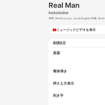
Real Man
beabadoobee
作詞 :
Beatrice Laus, Jacob Bugden
/作曲 :
Beatr
ミュージックビデオを表示
楽譜設定
楽器
簡単弾き
押さえ方表示
利き手