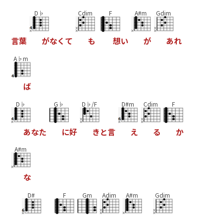
D♭
Cdim
F
A#m
Gdim
言
葉
が
な
く
て
も
想
い
が
あ
れ
A♭m
ば
D♭
G♭
D♭/F
D#m
Cdim
F
あ
な
た
に
好
き
と
言
え
る
か
A#m
な
D#
F
Gm
Adim
A#m
Gdim