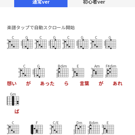
通常ver
初心者ver
楽譜タップで自動スクロール開始
C
G
C
G
C
G
C
G
C
G
Bdim
E
Am
F#dim
想
い
が
あ
っ
た
ら
言
葉
が
あ
れ
Gm
ば
C
F
C/E
Dm
Bdim
E