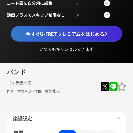
コード譜を自分用に編集
×
動画プラスでスキップ制限なし
×
今すぐU-FRETプレミアムをはじめる
いつでもキャンセルできます
バンド
ゴリラ祭ーズ
作詞 :
古賀礼人
/作曲 :
古賀礼人
楽譜設定
楽器