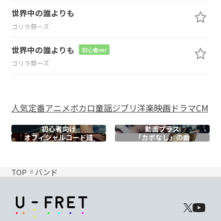
世界中の誰よりも
ゴリラ祭ーズ
世界中の誰よりも
初心者ver
ゴリラ祭ーズ
人気
定番
アニメ
ボカロ
童謡
ジブリ
洋楽
映画
ドラマ
CM
初心者向け
動画プラス
オフィシャル
コード譜
「カポなし」の曲
TOP
バンド