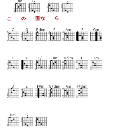
Dm
G
C
G
こ
の
国
な
ら
C
G
Bdim
E
Am
F
Gm
C
F
C/E
Dm
Bdim
E
Am
D
E
F#m
G#dim
Am
F#dim
Dm
G
C