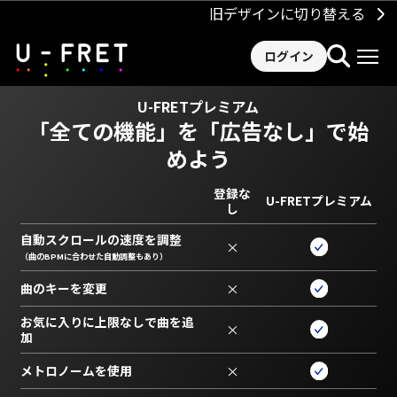
旧デザインに切り替える
ログイン
U-FRETプレミアム
「全ての機能」を
「広告なし」で始
めよう
登録な
U-FRETプレミアム
し
自動スクロールの速度を調整
×
（曲のBPMに合わせた自動調整もあり）
曲のキーを変更
×
お気に入りに上限なしで曲を追
×
加
メトロノームを使用
×