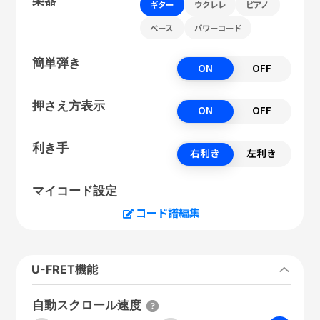
ギター
ウクレレ
ピアノ
ベース
パワーコード
簡単弾き
ON
OFF
押さえ方表示
ON
OFF
利き手
右利き
左利き
マイコード設定
コード譜編集
U-FRET機能
自動スクロール速度