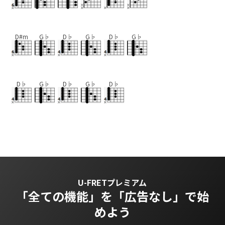
D#m
G♭
D♭
G♭
D♭
G♭
D♭
G♭
D♭
G♭
D♭
U-FRETプレミアム
「全ての機能」を
「広告なし」で始
めよう