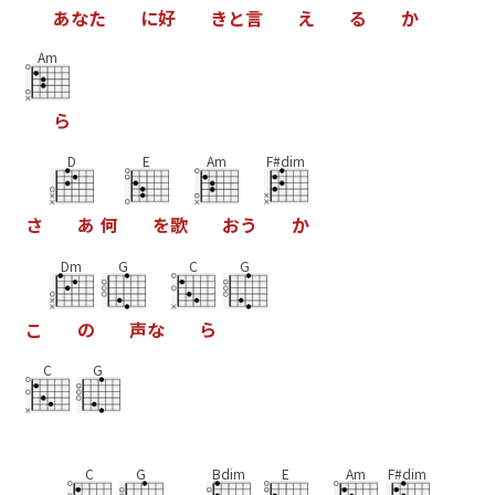
あ
な
た
に
好
き
と
言
え
る
か
Am
ら
D
E
Am
F#dim
さ
あ
何
を
歌
お
う
か
Dm
G
C
G
こ
の
声
な
ら
C
G
C
G
Bdim
E
Am
F#dim