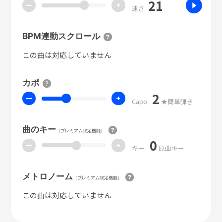
21
ー
+
速さ
BPM連動スクロール
この曲は対応していません
カポ
2
ー
+
Capo
★簡単弾き
曲のキー
（プレミアム限定機能）
0
ー
+
キー
原曲キー
メトロノーム
（プレミアム限定機能）
この曲は対応していません