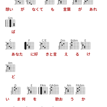
想
い
が
な
く
て
も
言
葉
が
あ
れ
Gm
ば
C
F
C/E
Dm
Bdim
E
あ
な
た
に
好
き
と
言
え
る
け
Am
ど
D
E
F#m
G#dim
Am
F#dim
い
ま
何
を
歌
お
う
か