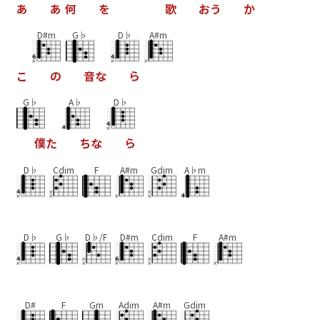
あ
あ
何
を
歌
お
う
か
D#m
G♭
D♭
A#m
こ
の
音
な
ら
G♭
A♭
D♭
僕
た
ち
な
ら
D♭
Cdim
F
A#m
Gdim
A♭m
D♭
G♭
D♭/F
D#m
Cdim
F
A#m
D#
F
Gm
Adim
A#m
Gdim