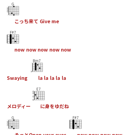
G
こ
っ
ち
来
て
G
i
v
e
m
e
F#7
n
o
w
n
o
w
n
o
w
n
o
w
n
o
w
Bm7
S
w
a
y
i
n
g
l
a
l
a
l
a
l
a
l
a
E7
メ
ロ
デ
ィ
ー
に
身
を
ゆ
だ
ね
G
F#7
そ
っ
と
O
p
e
n
y
o
u
r
e
y
e
s
n
o
w
n
o
w
n
o
w
n
o
w