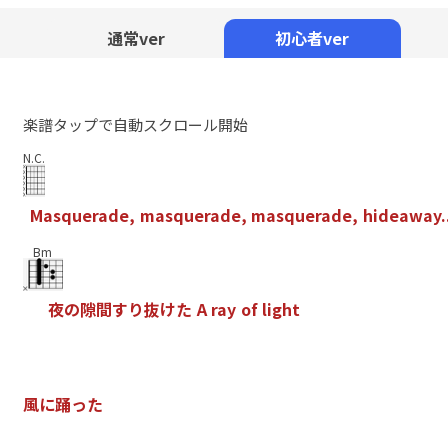
Mute
通常ver
初心者ver
楽譜タップで自動スクロール開始
N.C.
M
a
s
q
u
e
r
a
d
e
,
m
a
s
q
u
e
r
a
d
e
,
m
a
s
q
u
e
r
a
d
e
,
h
i
d
e
a
w
a
y
.
Bm
夜
の
隙
間
す
り
抜
け
た
A
r
a
y
o
f
l
i
g
h
t
風
に
踊
っ
た