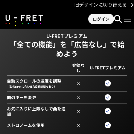
旧デザインに切り替える
ログイン
U-FRETプレミアム
「全ての機能」を
「広告なし」で始
めよう
登録な
U-FRETプレミアム
し
自動スクロールの速度を調整
×
（曲のBPMに合わせた自動調整もあり）
曲のキーを変更
×
お気に入りに上限なしで曲を追
×
加
メトロノームを使用
×