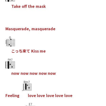
T
a
k
e
o
f
t
h
e
m
a
s
k
M
a
s
q
u
e
r
a
d
e
,
m
a
s
q
u
e
r
a
d
e
G
こ
っ
ち
来
て
K
i
s
s
m
e
F#7
n
o
w
n
o
w
n
o
w
n
o
w
n
o
w
Bm7
F
e
e
l
i
n
g
l
o
v
e
l
o
v
e
l
o
v
e
l
o
v
e
l
o
v
e
E7