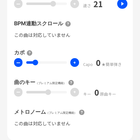
21
ー
+
速さ
BPM連動スクロール
この曲は対応していません
カポ
0
ー
+
Capo
★簡単弾き
曲のキー
（プレミアム限定機能）
0
ー
+
キー
原曲キー
メトロノーム
（プレミアム限定機能）
この曲は対応していません