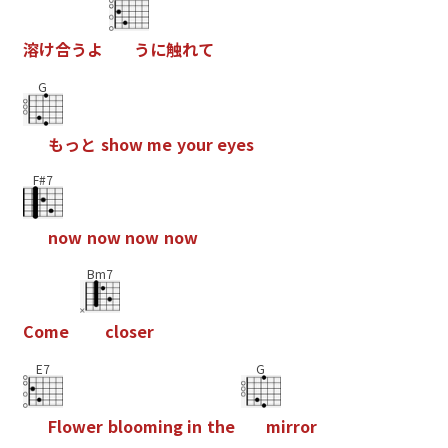
溶
け
合
う
よ
う
に
触
れ
て
G
も
っ
と
s
h
o
w
m
e
y
o
u
r
e
y
e
s
F#7
n
o
w
n
o
w
n
o
w
n
o
w
Bm7
C
o
m
e
c
l
o
s
e
r
E7
G
F
l
o
w
e
r
b
l
o
o
m
i
n
g
i
n
t
h
e
m
i
r
r
o
r