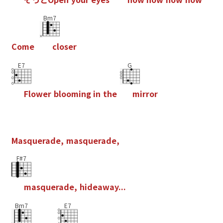
Bm7
C
o
m
e
c
l
o
s
e
r
E7
G
F
l
o
w
e
r
b
l
o
o
m
i
n
g
i
n
t
h
e
m
i
r
r
o
r
M
a
s
q
u
e
r
a
d
e
,
m
a
s
q
u
e
r
a
d
e
,
F#7
m
a
s
q
u
e
r
a
d
e
,
h
i
d
e
a
w
a
y
.
.
.
Bm7
E7