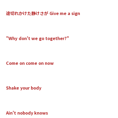
途
切
れ
か
け
た
静
け
さ
が
G
i
v
e
m
e
a
s
i
g
n
"
W
h
y
d
o
n
'
t
w
e
g
o
t
o
g
e
t
h
e
r
?
"
C
o
m
e
o
n
c
o
m
e
o
n
n
o
w
S
h
a
k
e
y
o
u
r
b
o
d
y
A
i
n
'
t
n
o
b
o
d
y
k
n
o
w
s