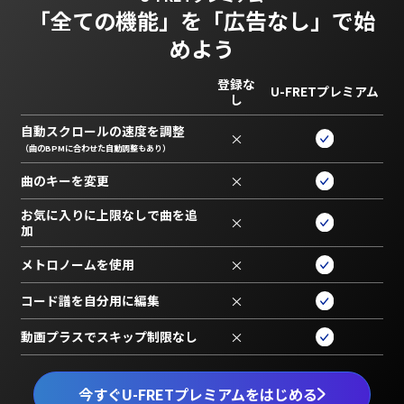
「全ての機能」を
「広告なし」で始
めよう
登録な
U-FRETプレミアム
し
自動スクロールの速度を調整
×
（曲のBPMに合わせた自動調整もあり）
曲のキーを変更
×
お気に入りに上限なしで曲を追
×
加
メトロノームを使用
×
コード譜を自分用に編集
×
動画プラスでスキップ制限なし
×
今すぐU-FRETプレミアムをはじめる