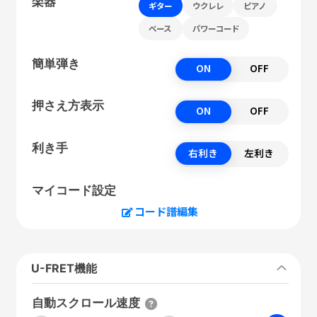
楽器
ギター
ウクレレ
ピアノ
ベース
パワーコード
簡単弾き
ON
OFF
押さえ方表示
ON
OFF
利き手
右利き
左利き
マイコード設定
コード譜編集
U-FRET機能
自動スクロール速度