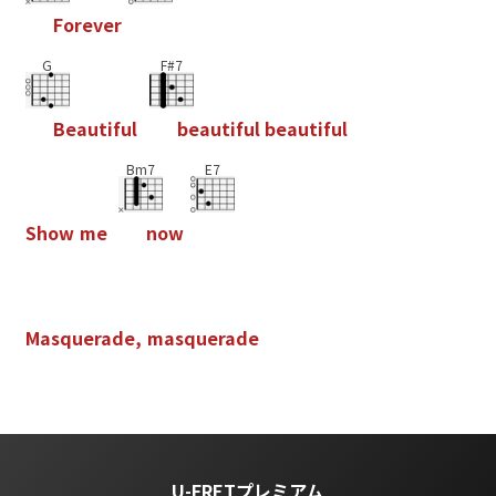
F
o
r
e
v
e
r
G
F#7
B
e
a
u
t
i
f
u
l
b
e
a
u
t
i
f
u
l
b
e
a
u
t
i
f
u
l
Bm7
E7
S
h
o
w
m
e
n
o
w
M
a
s
q
u
e
r
a
d
e
,
m
a
s
q
u
e
r
a
d
e
U-FRETプレミアム