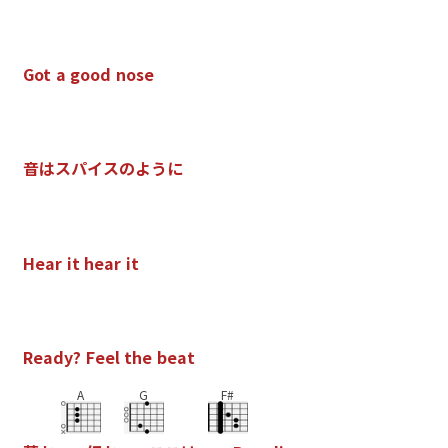
G
o
t
a
g
o
o
d
n
o
s
e
音
は
ス
パ
イ
ス
の
よ
う
に
H
e
a
r
i
t
h
e
a
r
i
t
R
e
a
d
y
?
F
e
e
l
t
h
e
b
e
a
t
A
G
F#