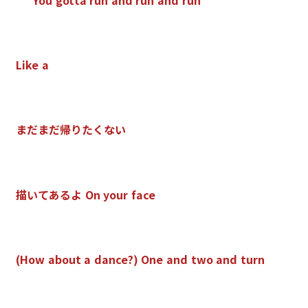
L
i
k
e
a
ま
だ
ま
だ
帰
り
た
く
な
い
描
い
て
あ
る
よ
O
n
y
o
u
r
f
a
c
e
(
H
o
w
a
b
o
u
t
a
d
a
n
c
e
?
)
O
n
e
a
n
d
t
w
o
a
n
d
t
u
r
n