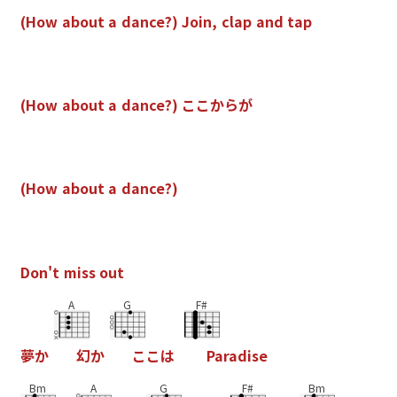
(
H
o
w
a
b
o
u
t
a
d
a
n
c
e
?
)
J
o
i
n
,
c
l
a
p
a
n
d
t
a
p
(
H
o
w
a
b
o
u
t
a
d
a
n
c
e
?
)
こ
こ
か
ら
が
(
H
o
w
a
b
o
u
t
a
d
a
n
c
e
?
)
D
o
n
'
t
m
i
s
s
o
u
t
A
G
F#
夢
か
幻
か
こ
こ
は
P
a
r
a
d
i
s
e
Bm
A
G
F#
Bm