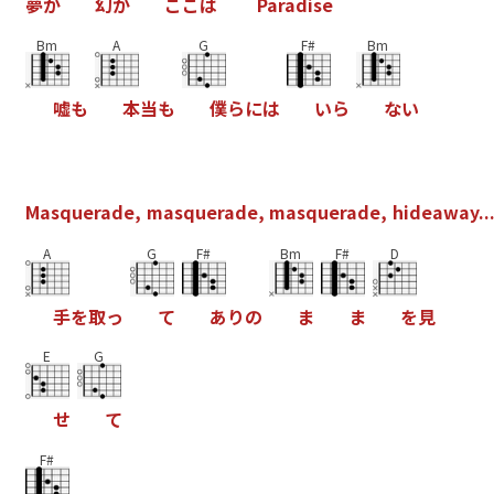
夢
か
幻
か
こ
こ
は
P
a
r
a
d
i
s
e
Bm
A
G
F#
Bm
嘘
も
本
当
も
僕
ら
に
は
い
ら
な
い
M
a
s
q
u
e
r
a
d
e
,
m
a
s
q
u
e
r
a
d
e
,
m
a
s
q
u
e
r
a
d
e
,
h
i
d
e
a
w
a
y
.
.
A
G
F#
Bm
F#
D
手
を
取
っ
て
あ
り
の
ま
ま
を
見
E
G
せ
て
F#