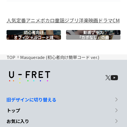
人気
定番
アニメ
ボカロ
童謡
ジブリ
洋楽
映画
ドラマ
CM
初心者向け
動画プラス
オフィシャル
コード譜
「カポなし」の曲
TOP
Masquerade (初心者向け簡単コード ver.)
旧デザインに切り替える
トップ
お気に入り