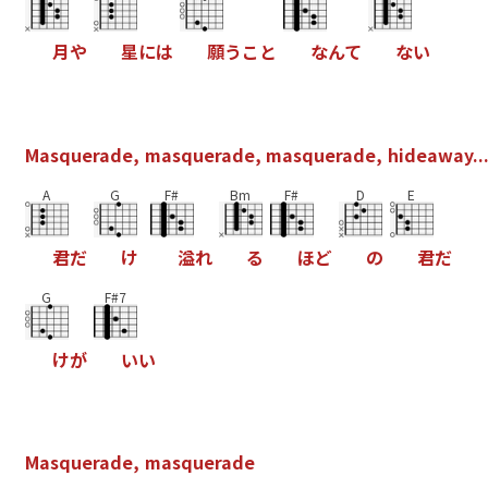
月
や
星
に
は
願
う
こ
と
な
ん
て
な
い
M
a
s
q
u
e
r
a
d
e
,
m
a
s
q
u
e
r
a
d
e
,
m
a
s
q
u
e
r
a
d
e
,
h
i
d
e
a
w
a
y
.
.
A
G
F#
Bm
F#
D
E
君
だ
け
溢
れ
る
ほ
ど
の
君
だ
G
F#7
け
が
い
い
M
a
s
q
u
e
r
a
d
e
,
m
a
s
q
u
e
r
a
d
e