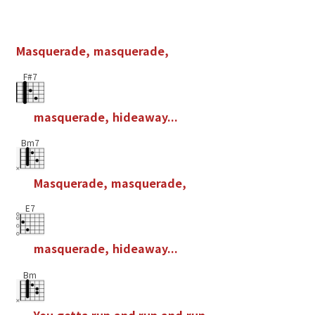
M
a
s
q
u
e
r
a
d
e
,
m
a
s
q
u
e
r
a
d
e
,
F#7
m
a
s
q
u
e
r
a
d
e
,
h
i
d
e
a
w
a
y
.
.
.
Bm7
M
a
s
q
u
e
r
a
d
e
,
m
a
s
q
u
e
r
a
d
e
,
E7
m
a
s
q
u
e
r
a
d
e
,
h
i
d
e
a
w
a
y
.
.
.
Bm
Y
o
u
g
o
t
t
a
r
u
n
a
n
d
r
u
n
a
n
d
r
u
n