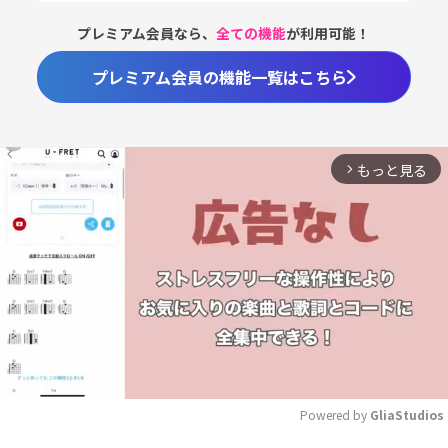
プレミアム会員なら、
全ての機能
が利用可能！
プレミアム会員の機能一覧はこちら
もっと見る
arrow_forward_ios
Powered by 
GliaStudios