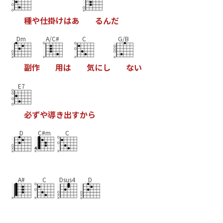
種
や
仕
掛
け
は
あ
る
ん
だ
Dm
A/C#
C
G/B
副
作
用
は
気
に
し
な
い
E7
必
ず
や
導
き
出
す
か
ら
D
C#m
C
A#
C
Dsus4
D