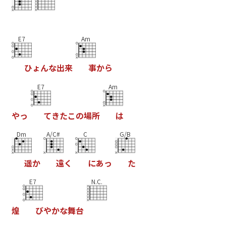
E7
Am
ひ
ょ
ん
な
出
来
事
か
ら
E7
Am
や
っ
て
き
た
こ
の
場
所
は
Dm
A/C#
C
G/B
遥
か
遠
く
に
あ
っ
た
E7
N.C.
煌
び
や
か
な
舞
台