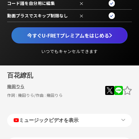
コード譜を自分用に編集
×
動画プラスでスキップ制限なし
×
今すぐU-FRETプレミアムをはじめる
いつでもキャンセルできます
百花繚乱
幾田りら
作詞 :
幾田りら
/作曲 :
幾田りら
ミュージックビデオを表示