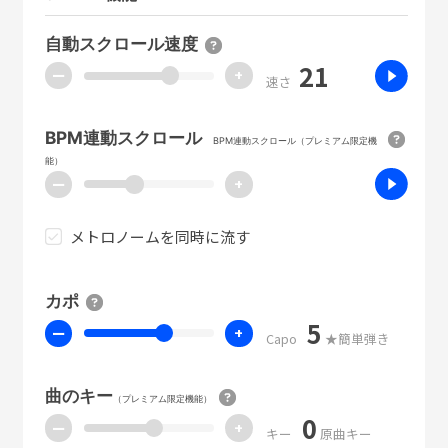
自動スクロール速度
21
ー
+
速さ
BPM連動スクロール
BPM連動スクロール（プレミアム限定機
能）
ー
+
メトロノームを同時に流す
カポ
5
ー
+
Capo
★簡単弾き
曲のキー
（プレミアム限定機能）
0
ー
+
キー
原曲キー