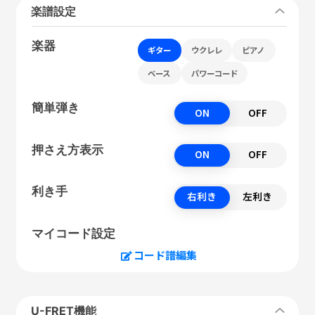
楽譜設定
楽器
ギター
ウクレレ
ピアノ
ベース
パワーコード
簡単弾き
ON
OFF
押さえ方表示
ON
OFF
利き手
右利き
左利き
マイコード設定
コード譜編集
U-FRET機能