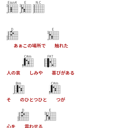
Esus4
E
N.C
D
E
あ
ぁ
こ
の
場
所
で
触
れ
た
C#m
F#7
人
の
哀
し
み
や
喜
び
が
あ
る
Bm
C#m
そ
の
ひ
と
つ
ひ
と
つ
が
D
E
心
を
震
わ
せ
る