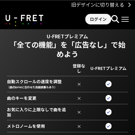
旧デザインに切り替える
ログイン
U-FRETプレミアム
「全ての機能」を
「広告なし」で始
めよう
登録な
U-FRETプレミアム
し
自動スクロールの速度を調整
×
（曲のBPMに合わせた自動調整もあり）
曲のキーを変更
×
お気に入りに上限なしで曲を追
×
加
メトロノームを使用
×