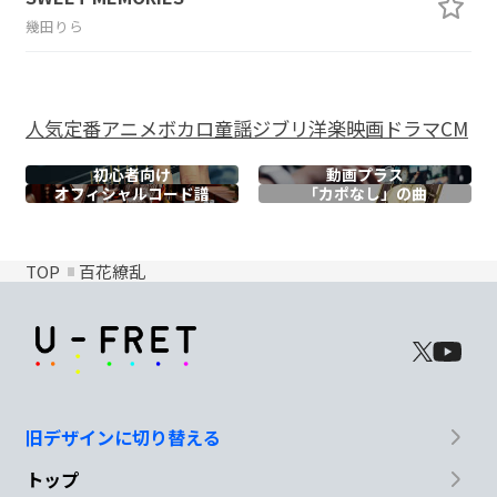
幾田りら
人気
定番
アニメ
ボカロ
童謡
ジブリ
洋楽
映画
ドラマ
CM
初心者向け
動画プラス
オフィシャル
コード譜
「カポなし」の曲
TOP
百花繚乱
旧デザインに切り替える
トップ