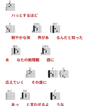
D
ハ
っ
と
す
る
ほ
ど
E
C#m
F#7
鮮
や
か
な
世
界
が
あ
る
ん
だ
と
知
っ
た
Bm
C#m
あ
な
た
の
無
理
難
題
に
D
F
G
応
え
て
い
く
そ
の
度
に
N.C.
D#
F
あ
っ
と
言
わ
せ
る
よ
う
な