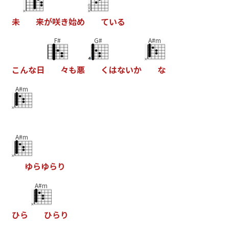
未
来
が
咲
き
始
め
て
い
る
F#
G#
A#m
こ
ん
な
日
々
も
悪
く
は
な
い
か
な
A#m
A#m
ゆ
ら
ゆ
ら
り
A#m
ひ
ら
ひ
ら
り