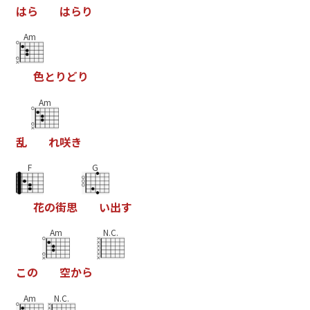
は
ら
は
ら
り
Am
色
と
り
ど
り
Am
乱
れ
咲
き
F
G
花
の
街
思
い
出
す
Am
N.C.
こ
の
空
か
ら
Am
N.C.