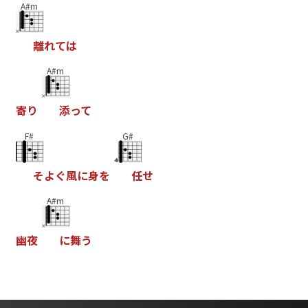
A#m
離
れ
て
は
A#m
寄
り
添
っ
て
F#
G#
そ
よ
ぐ
風
に
身
を
任
せ
A#m
幽
夜
に
舞
う