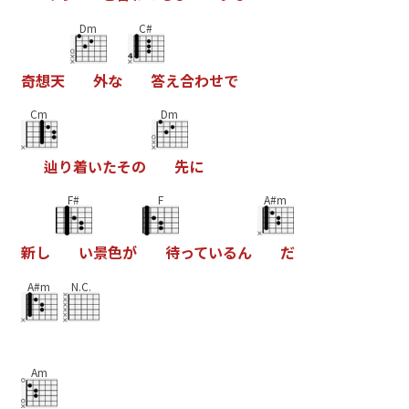
Dm
C#
奇
想
天
外
な
答
え
合
わ
せ
で
Cm
Dm
辿
り
着
い
た
そ
の
先
に
F#
F
A#m
新
し
い
景
色
が
待
っ
て
い
る
ん
だ
A#m
N.C.
Am