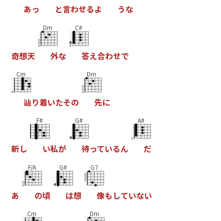
あ
っ
と
言
わ
せ
る
よ
う
な
Dm
C#
奇
想
天
外
な
答
え
合
わ
せ
で
Cm
Dm
辿
り
着
い
た
そ
の
先
に
F#
G#
A#
新
し
い
私
が
待
っ
て
い
る
ん
だ
F/A
G#
G7
あ
の
頃
は
想
像
も
し
て
い
な
い
Cm
Dm