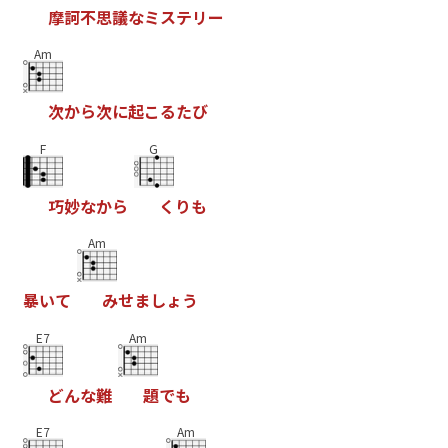
摩
訶
不
思
議
な
ミ
ス
テ
リ
ー
Am
次
か
ら
次
に
起
こ
る
た
び
F
G
巧
妙
な
か
ら
く
り
も
Am
暴
い
て
み
せ
ま
し
ょ
う
E7
Am
ど
ん
な
難
題
で
も
E7
Am