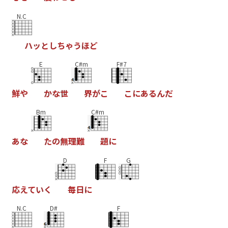
N.C
ハ
ッ
と
し
ち
ゃ
う
ほ
ど
E
C#m
F#7
鮮
や
か
な
世
界
が
こ
こ
に
あ
る
ん
だ
Bm
C#m
あ
な
た
の
無
理
難
題
に
D
F
G
応
え
て
い
く
毎
日
に
N.C
D#
F