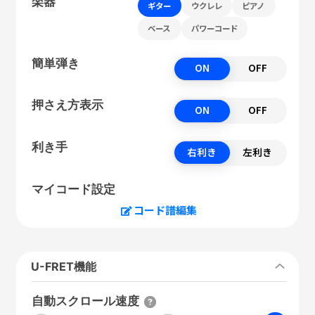
楽器
ギター
ウクレレ
ピアノ
ベース
パワーコード
簡単弾き
ON
OFF
押さえ方表示
ON
OFF
利き手
右利き
左利き
マイコード設定
コード譜編集
U-FRET機能
自動スクロール速度