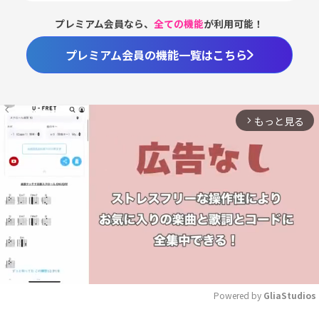
プレミアム会員なら、
全ての機能
が利用可能！
プレミアム会員の機能一覧はこちら
もっと見る
arrow_forward_ios
Powered by 
GliaStudios