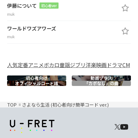
伊藤について
初心者ver
muk
ワールドワズアワーズ
muk
人気
定番
アニメ
ボカロ
童謡
ジブリ
洋楽
映画
ドラマ
CM
初心者向け
動画プラス
オフィシャル
コード譜
「カポなし」の曲
TOP
さよなら生活 (初心者向け簡単コード ver.)