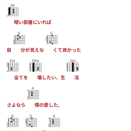
A#
暗
い
部
屋
に
い
れ
ば
D
G
自
分
が
見
え
な
く
て
良
か
っ
た
Em
F#m
Gm
全
て
を
壊
し
た
い
、
生
活
A
さ
よ
な
ら
僕
の
愛
し
た
、
D
G
A