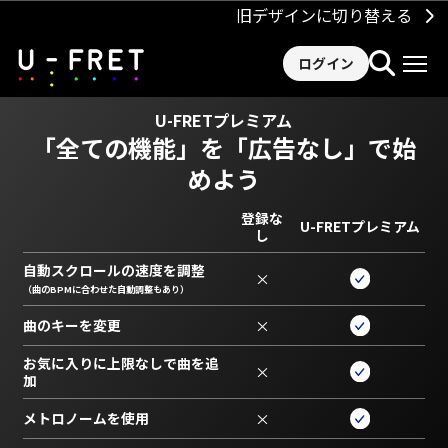
旧デザインに切り替える
ログイン
U-FRETプレミアム
「全ての機能」を
「広告なし」で始
めよう
登録な
U-FRETプレミアム
し
自動スクロールの速度を調整
×
（曲のBPMに合わせた自動調整もあり）
曲のキーを変更
×
お気に入りに上限なしで曲を追
×
加
メトロノームを使用
×