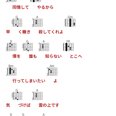
同
情
し
て
や
る
か
ら
G
A
Gm
早
く
轢
き
殺
し
て
く
れ
よ
D
G
A
F#
僕
を
誰
も
知
ら
な
い
と
こ
へ
Bm
Am
行
っ
て
し
ま
い
た
い
よ
G
A
気
づ
け
ば
雲
の
上
で
す
D
G
A