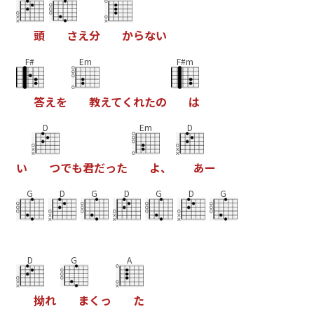
頭
さ
え
分
か
ら
な
い
F#
Em
F#m
答
え
を
教
え
て
く
れ
た
の
は
D
Em
D
い
つ
で
も
君
だ
っ
た
よ
、
あ
ー
G
D
G
D
G
D
G
D
G
A
拗
れ
ま
く
っ
た