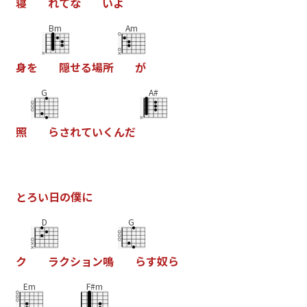
寝
れ
て
な
い
よ
Bm
Am
身
を
隠
せ
る
場
所
が
G
A#
照
ら
さ
れ
て
い
く
ん
だ
と
ろ
い
日
の
僕
に
D
G
ク
ラ
ク
シ
ョ
ン
鳴
ら
す
奴
ら
Em
F#m