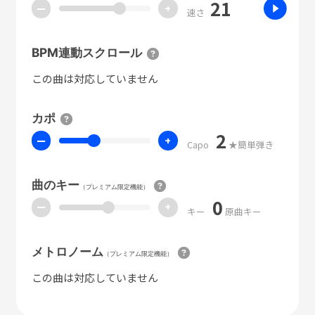
21
ー
+
速さ
BPM連動スクロール
この曲は対応していません
カポ
2
ー
+
Capo
★簡単弾き
曲のキー
（プレミアム限定機能）
0
ー
+
キー
原曲キー
メトロノーム
（プレミアム限定機能）
この曲は対応していません