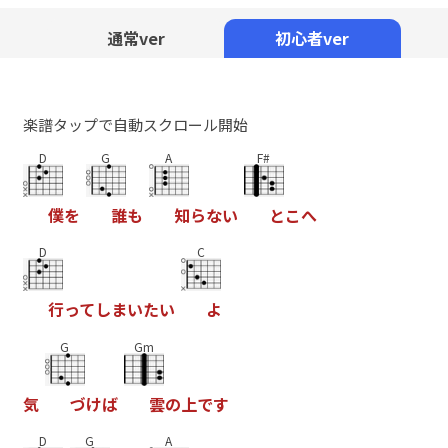
Mute
通常ver
初心者ver
楽譜タップで自動スクロール開始
D
G
A
F#
僕
を
誰
も
知
ら
な
い
と
こ
へ
D
C
行
っ
て
し
ま
い
た
い
よ
G
Gm
気
づ
け
ば
雲
の
上
で
す
D
G
A