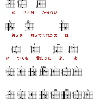
頭
さ
え
分
か
ら
な
い
F#
Em
F#m
答
え
を
教
え
て
く
れ
た
の
は
G
A
Em
D
い
つ
で
も
君
だ
っ
た
よ
、
あ
ー
G
A
F#
Bm
A
G
A
D
G
A
F#
Em
F#m
G
A