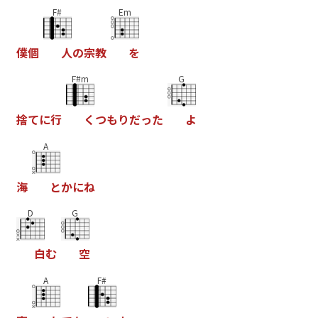
F#
Em
僕
個
人
の
宗
教
を
F#m
G
捨
て
に
行
く
つ
も
り
だ
っ
た
よ
A
海
と
か
に
ね
D
G
白
む
空
A
F#