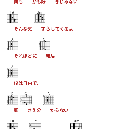
何
も
か
も
好
き
じ
ゃ
な
い
F#
Bm
そ
ん
な
気
す
ら
し
て
く
る
よ
A
G
そ
れ
ほ
ど
に
結
局
A
僕
は
自
由
で
、
D
G
A
頭
さ
え
分
か
ら
な
い
F#
Em
F#m