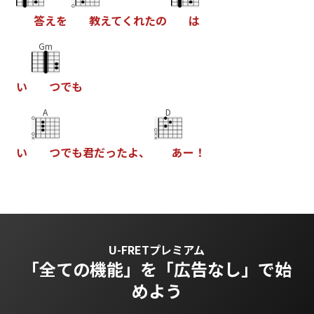
答
え
を
教
え
て
く
れ
た
の
は
Gm
い
つ
で
も
A
D
い
つ
で
も
君
だ
っ
た
よ
、
あ
ー
！
U-FRETプレミアム
「全ての機能」を
「広告なし」で始
めよう