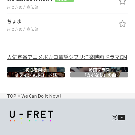
超ときめき宣伝部
ちょま
超ときめき宣伝部
人気
定番
アニメ
ボカロ
童謡
ジブリ
洋楽
映画
ドラマ
CM
初心者向け
動画プラス
オフィシャル
コード譜
「カポなし」の曲
TOP
We Can Do It Now !