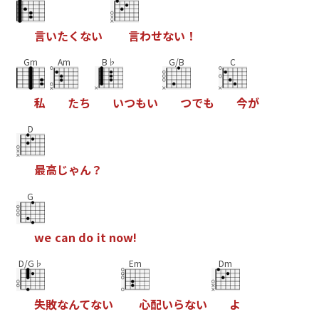
言
い
た
く
な
い
言
わ
せ
な
い
！
Gm
Am
B♭
G/B
C
私
た
ち
い
つ
も
い
つ
で
も
今
が
D
最
高
じ
ゃ
ん
？
G
w
e
c
a
n
d
o
i
t
n
o
w
!
D/G♭
Em
Dm
失
敗
な
ん
て
な
い
心
配
い
ら
な
い
よ