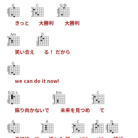
G
C
G/B
き
っ
と
大
勝
利
大
勝
利
Am
D
笑
い
合
え
る
！
だ
か
ら
G
w
e
c
a
n
d
o
i
t
n
o
w
!
D/G♭
Em
C
振
り
向
か
な
い
で
未
来
を
見
つ
め
て
G
A
C
D
G