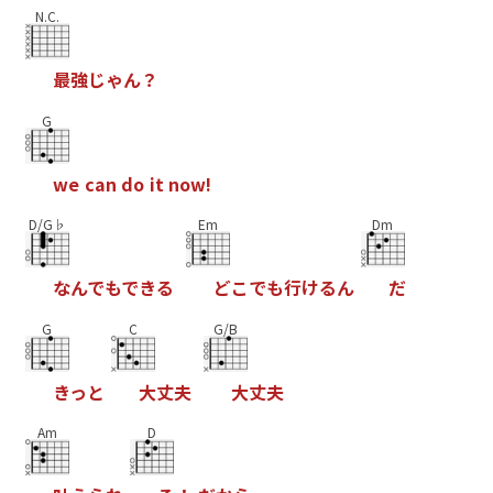
N.C.
最
強
じ
ゃ
ん
？
G
w
e
c
a
n
d
o
i
t
n
o
w
!
D/G♭
Em
Dm
な
ん
で
も
で
き
る
ど
こ
で
も
行
け
る
ん
だ
G
C
G/B
き
っ
と
大
丈
夫
大
丈
夫
Am
D