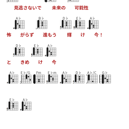
見
逃
さ
な
い
で
未
来
の
可
能
性
A♭
B♭
D♭
E♭
A♭
怖
が
ら
ず
進
も
う
輝
け
今
！
D♭
E♭
A♭
と
き
め
け
今
A♭
E♭/G
Fm
E♭m
A♭
D♭
A♭/C
G♭
E♭
A♭