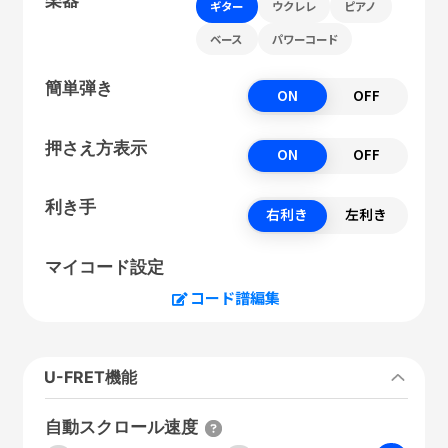
ギター
ウクレレ
ピアノ
ベース
パワーコード
簡単弾き
ON
OFF
押さえ方表示
ON
OFF
利き手
右利き
左利き
マイコード設定
コード譜編集
U-FRET機能
自動スクロール速度