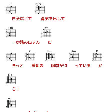
G
D/G♭
自
分
信
じ
て
勇
気
を
出
し
て
Em
Dm
一
歩
踏
み
出
す
ん
だ
G
C
Bm
Am
D
き
っ
と
感
動
の
瞬
間
が
待
っ
て
い
る
か
E♭
ら
！
A♭