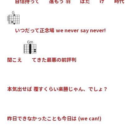
自
信
持
っ
て
進
も
う
羽
ば
た
け
時
代
G
い
つ
だ
っ
て
正
念
場
w
e
n
e
v
e
r
s
a
y
n
e
v
e
r
!
Gm
聞
こ
え
て
き
た
最
悪
の
前
評
判
本
気
出
せ
ば
覆
す
く
ら
い
楽
勝
じ
ゃ
ん
、
で
し
ょ
？
昨
日
で
き
な
か
っ
た
こ
と
も
今
日
は
(
w
e
c
a
n
!
)