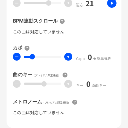
21
ー
+
速さ
BPM連動スクロール
この曲は対応していません
カポ
0
ー
+
Capo
★簡単弾き
曲のキー
（プレミアム限定機能）
0
ー
+
キー
原曲キー
メトロノーム
（プレミアム限定機能）
この曲は対応していません