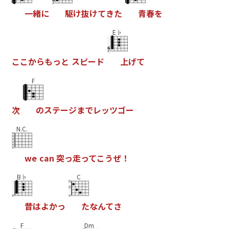
一
緒
に
駆
け
抜
け
て
き
た
青
春
を
E♭
こ
こ
か
ら
も
っ
と
ス
ピ
ー
ド
上
げ
て
F
次
の
ス
テ
ー
ジ
ま
で
レ
ッ
ツ
ゴ
ー
N.C.
w
e
c
a
n
突
っ
走
っ
て
こ
う
ぜ
！
B♭
C
昔
は
よ
か
っ
た
な
ん
て
さ
F
Dm