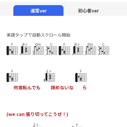
Mute
通常ver
初心者ver
楽譜タップで自動スクロール開始
F
B♭
Dm
C
F
B♭
Dm
C
F
E♭
F
何
度
転
ん
で
も
諦
め
な
い
な
ら
(
w
e
c
a
n
張
り
切
っ
て
こ
う
ぜ
！
)
E♭
F