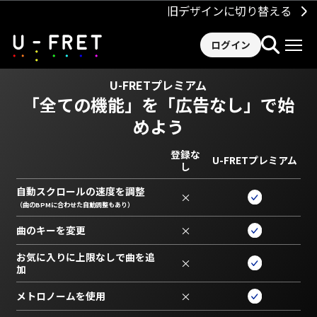
旧デザインに切り替える
ログイン
U-FRETプレミアム
「全ての機能」を
「広告なし」で始
めよう
登録な
U-FRETプレミアム
し
自動スクロールの速度を調整
×
（曲のBPMに合わせた自動調整もあり）
曲のキーを変更
×
お気に入りに上限なしで曲を追
×
加
メトロノームを使用
×