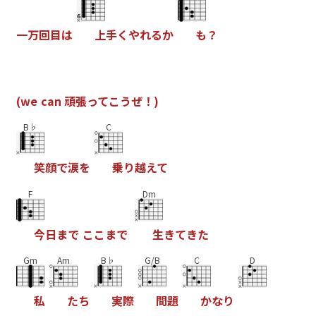
一
万
回
目
は
上
手
く
や
れ
る
か
も
？
(
w
e
c
a
n
頑
張
っ
て
こ
う
ぜ
！
)
B♭
C
笑
顔
で
涙
を
乗
り
越
え
て
F
Dm
今
日
ま
で
こ
こ
ま
で
生
き
て
き
た
Gm
Am
B♭
G/B
C
D
私
た
ち
実
際
問
題
か
な
り