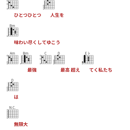
ひ
と
つ
ひ
と
つ
人
生
を
Bm
味
わ
い
尽
く
し
て
ゆ
こ
う
Am
Bm
C
D
E♭
最
強
最
高
超
え
て
く
私
た
ち
D
は
N.C.
無
限
大