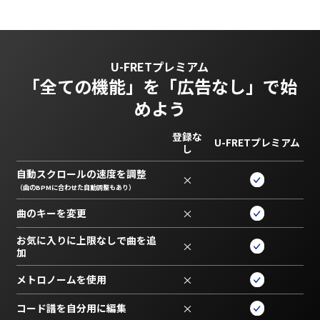
U-FRETプレミアム
「全ての機能」を
「広告なし」で始
めよう
登録な
U-FRETプレミアム
し
自動スクロールの速度を調整
×
（曲のBPMに合わせた自動調整もあり）
曲のキーを変更
×
お気に入りに上限なしで曲を追
×
加
メトロノームを使用
×
コード譜を自分用に編集
×