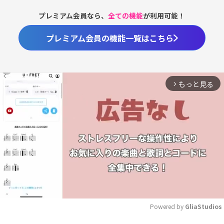
プレミアム会員なら、
全ての機能
が利用可能！
プレミアム会員の機能一覧はこちら
もっと見る
arrow_forward_ios
Powered by 
GliaStudios