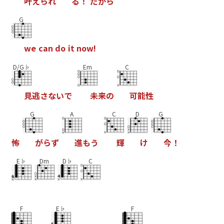
叶
え
ら
れ
る
！
だ
か
ら
G
w
e
c
a
n
d
o
i
t
n
o
w
!
D/G♭
Em
C
見
逃
さ
な
い
で
未
来
の
可
能
性
G
A
C
D
G
怖
が
ら
ず
進
も
う
輝
け
今
！
E♭
Dm
D♭
C
F
E♭
F