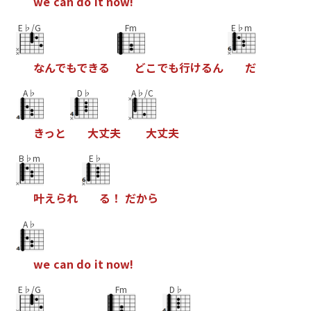
w
e
c
a
n
d
o
i
t
n
o
w
!
E♭/G
Fm
E♭m
な
ん
で
も
で
き
る
ど
こ
で
も
行
け
る
ん
だ
A♭
D♭
A♭/C
き
っ
と
大
丈
夫
大
丈
夫
B♭m
E♭
叶
え
ら
れ
る
！
だ
か
ら
A♭
w
e
c
a
n
d
o
i
t
n
o
w
!
E♭/G
Fm
D♭