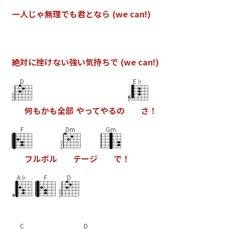
一
人
じ
ゃ
無
理
で
も
君
と
な
ら
(
w
e
c
a
n
!
)
絶
対
に
挫
け
な
い
強
い
気
持
ち
で
(
w
e
c
a
n
!
)
D
E♭
何
も
か
も
全
部
や
っ
て
や
る
の
さ
！
F
Dm
Gm
フ
ル
ボ
ル
テ
ー
ジ
で
！
A♭
F
D
C
D