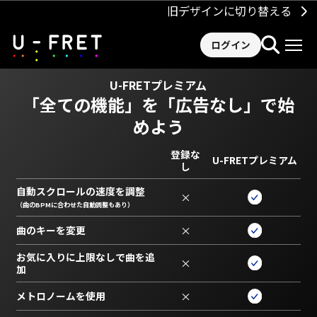
旧デザインに切り替える
ログイン
U-FRETプレミアム
「全ての機能」を
「広告なし」で始
めよう
登録な
U-FRETプレミアム
し
自動スクロールの速度を調整
×
（曲のBPMに合わせた自動調整もあり）
曲のキーを変更
×
お気に入りに上限なしで曲を追
×
加
メトロノームを使用
×