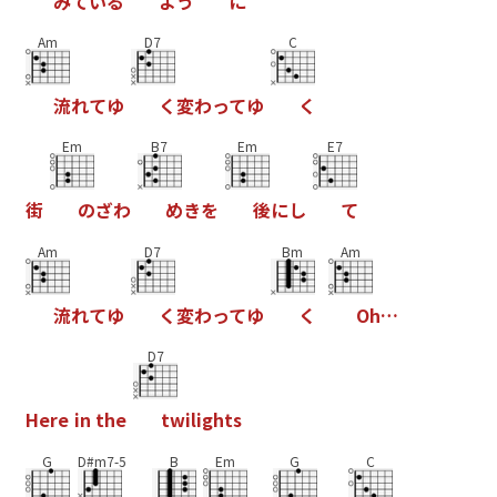
み
て
い
る
よ
う
に
Am
D7
C
流
れ
て
ゆ
く
変
わ
っ
て
ゆ
く
Em
B7
Em
E7
街
の
ざ
わ
め
き
を
後
に
し
て
Am
D7
Bm
Am
流
れ
て
ゆ
く
変
わ
っ
て
ゆ
く
O
h
…
D7
H
e
r
e
i
n
t
h
e
t
w
i
l
i
g
h
t
s
G
D#m7-5
B
Em
G
C