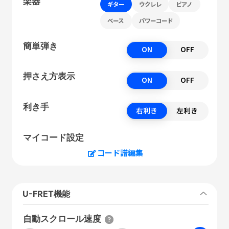
楽器
ギター
ウクレレ
ピアノ
ベース
パワーコード
簡単弾き
ON
OFF
押さえ方表示
ON
OFF
利き手
右利き
左利き
マイコード設定
コード譜編集
U-FRET機能
自動スクロール速度