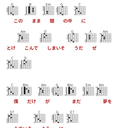
G
B
Em
G
C
こ
の
ま
ま
闇
の
中
に
Am
D
G
A
Am
と
け
こ
ん
で
し
ま
い
そ
う
だ
ぜ
C
D
C
Bm
Am
G
Bm
Em
Am
僕
だ
け
が
ま
だ
夢
を
D7
C
G
E7