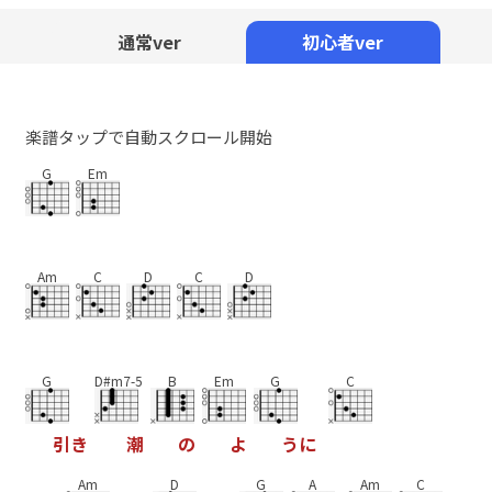
Mute
通常ver
初心者ver
楽譜タップで自動スクロール開始
G
Em
Am
C
D
C
D
G
D#m7-5
B
Em
G
C
引
き
潮
の
よ
う
に
Am
D
G
A
Am
C