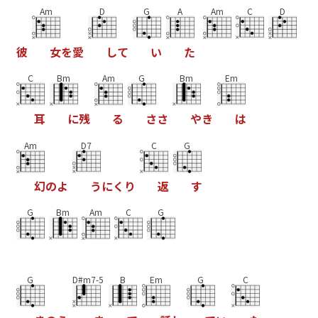
Am
D
G
A
Am
C
D
彼
女
を
愛
し
て
い
た
C
Bm
Am
G
Bm
Em
耳
に
残
る
さ
さ
や
き
は
Am
D7
C
G
幻
の
よ
う
に
く
り
返
す
G
Bm
Am
C
G
G
D#m7-5
B
Em
G
C