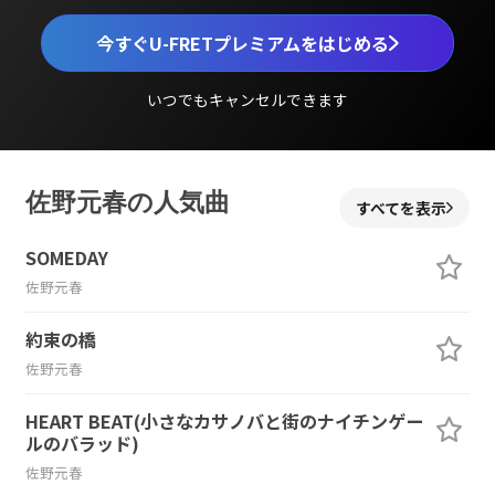
今すぐU-FRETプレミアムをはじめる
いつでもキャンセルできます
佐野元春の人気曲
すべてを表示
SOMEDAY
佐野元春
約束の橋
佐野元春
HEART BEAT(小さなカサノバと街のナイチンゲー
ルのバラッド)
佐野元春