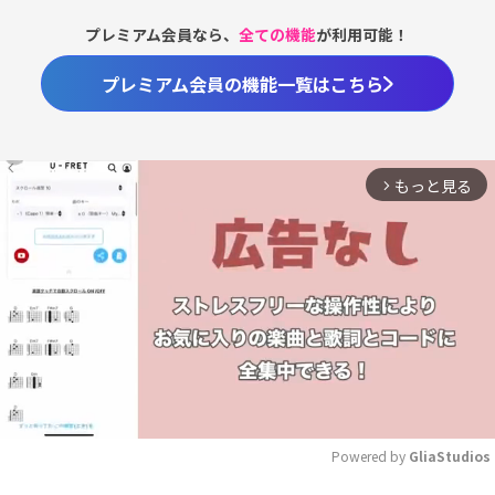
プレミアム会員なら、
全ての機能
が利用可能！
プレミアム会員の機能一覧はこちら
もっと見る
arrow_forward_ios
Powered by 
GliaStudios