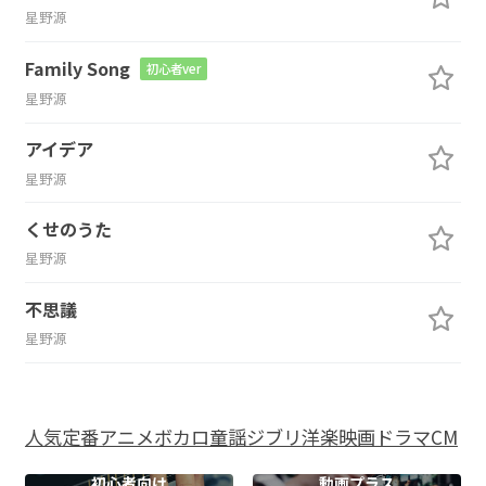
星野源
Family Song
初心者ver
星野源
アイデア
星野源
くせのうた
星野源
不思議
星野源
人気
定番
アニメ
ボカロ
童謡
ジブリ
洋楽
映画
ドラマ
CM
初心者向け
動画プラス