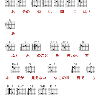
お
金
の
匂
い
間
に
は
さ
G
み
C
D
Bm7
Em7
Am7
D7
ふ
と
君
の
こ
と
を
思
い
出
す
Dm7
G
Am7
D7
G
未
来
が
見
え
な
い
な
こ
の
世
界
で
も
Bm7
Am7
D7
G/B
Em7