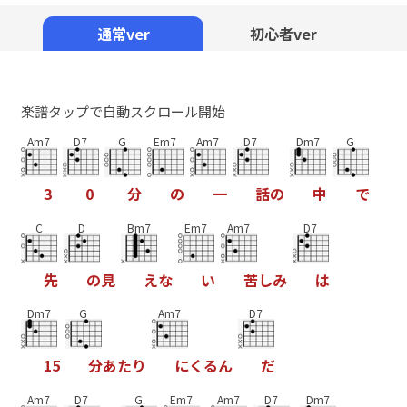
Mute
通常ver
初心者ver
楽譜タップで自動スクロール開始
Am7
D7
G
Em7
Am7
D7
Dm7
G
3
0
分
の
一
話
の
中
で
C
D
Bm7
Em7
Am7
D7
先
の
見
え
な
い
苦
し
み
は
Dm7
G
Am7
D7
1
5
分
あ
た
り
に
く
る
ん
だ
Am7
D7
G
Em7
Am7
D7
Dm7