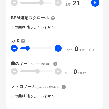
21
ー
+
速さ
BPM連動スクロール
この曲は対応していません
カポ
0
ー
+
Capo
★簡単弾き
曲のキー
（プレミアム限定機能）
0
ー
+
キー
原曲キー
メトロノーム
（プレミアム限定機能）
この曲は対応していません