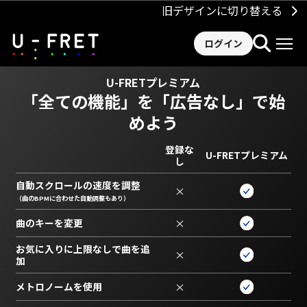
旧デザインに切り替える
ログイン
U-FRETプレミアム
「全ての機能」を
「広告なし」で始
めよう
登録な
U-FRETプレミアム
し
自動スクロールの速度を調整
×
（曲のBPMに合わせた自動調整もあり）
曲のキーを変更
×
お気に入りに上限なしで曲を追
×
加
メトロノームを使用
×