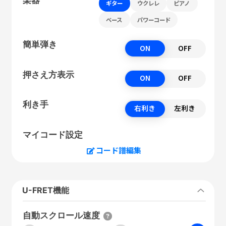
ギター
ウクレレ
ピアノ
ベース
パワーコード
簡単弾き
ON
OFF
押さえ方表示
ON
OFF
利き手
右利き
左利き
マイコード設定
コード譜編集
U-FRET機能
自動スクロール速度