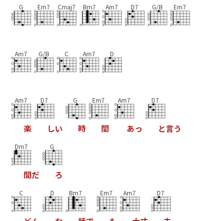
G
Em7
Cmaj7
Bm7
Am7
D7
G/B
Em7
Am7
G/B
C
Am7
D
Am7
D7
G
Em7
Am7
D7
楽
し
い
時
間
あ
っ
と
言
う
Dm7
G
間
だ
ろ
C
D
Bm7
Em7
Am7
D7
ど
ん
な
話
で
も
大
丈
夫