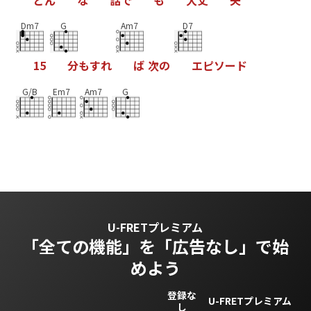
Dm7
G
Am7
D7
1
5
分
も
す
れ
ば
次
の
エ
ピ
ソ
ー
ド
G/B
Em7
Am7
G
U-FRETプレミアム
「全ての機能」を
「広告なし」で始
めよう
登録な
U-FRETプレミアム
し