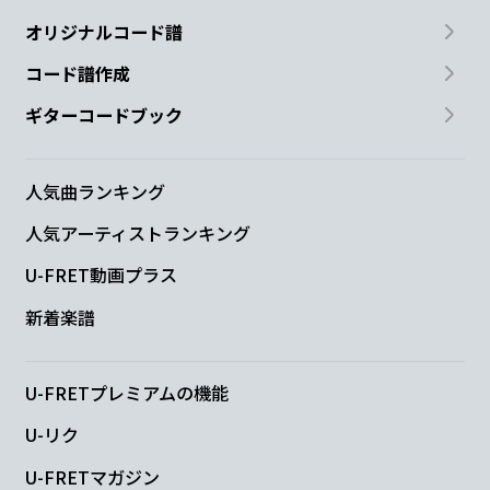
N.C.
オリジナルコード譜
コード譜作成
ギターコードブック
C
D
悪魔でも飽く
までも 許さない
人気曲ランキング
Em
Bm
人気アーティストランキング
U-FRET動画プラス
奪うだけの訳
などない 逃さない
新着楽譜
C
B
アクマでも悪
魔でも
U-FRETプレミアムの機能
U-リク
Em
Bm
U-FRETマガジン