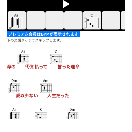
A#
C
プレミアム会員はBPMが表示されます
下の楽譜タッチでスキップします。
A#
C
命の
代償 払って
誓った運命
Dm
Am
愛以外ない
人生だった
A#
C
Dm
復讐心で
溺れそうな
海で