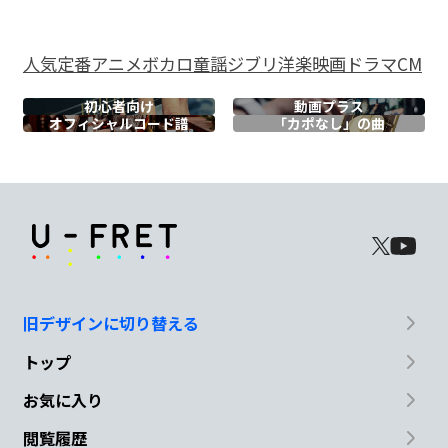
A#
C
Dm
Am
砂漠の
中から
一粒の
ルビーを
人気
定番
アニメ
ボカロ
童謡
ジブリ
洋楽
映画
ドラマ
CM
初心者向け
動画プラス
A#
A
Dm
Am
オフィシャル
コード譜
「カポなし」の曲
見つける
ような難
題を
何回も
A#
C
Dm
Am
解き続
けるその
ために
演じるだろ
旧デザインに切り替える
う
トップ
Gm
Am
Dsus4
D
Dsus4
D
お気に入り
これは
僕なりの
愛
だ
閲覧履歴