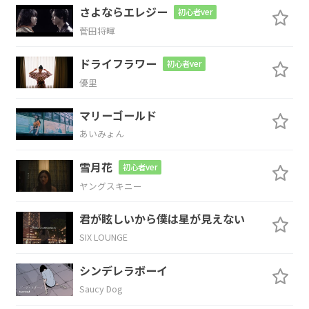
さよならエレジー
初心者ver
菅田将暉
Dm
A#
F
C
ドライフラワー
初心者ver
蒼い
瞳の中に
映った
愛が
優里
Dm
A#
F
C
マリーゴールド
あいみょん
深い
海の底に
沈んで
いるんだ
雪月花
初心者ver
Dm
A#
F
C
ヤングスキニー
誰も
彼も知ること
のない
表情
君が眩しいから僕は星が見えない
SIX LOUNGE
Dm
A#
F
C
シンデレラボーイ
笑顔
涙 君の真
実は
ひとつ
Saucy Dog