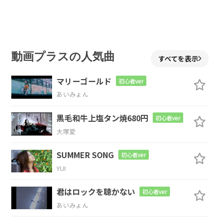
N.C.
愛は救いだ
動画プラスの人気曲
すべてを表示
A#
C
Dm
マリーゴールド
初心者ver
あいみょん
A#
C
Dm
黒毛和牛上塩タン焼680円
初心者ver
大塚愛
SUMMER SONG
A#
C
Dm
初心者ver
YUI
君はロックを聴かない
初心者ver
A#
C
Dm
あいみょん