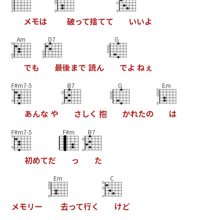
メ
モ
は
破
っ
て
捨
て
て
い
い
よ
Am
D7
G
で
も
最
後
ま
で
読
ん
で
よ
ね
ぇ
F#m7-5
B7
G
Em
あ
ん
な
や
さ
し
く
抱
か
れ
た
の
は
F#m7-5
F#m
B7
初
め
て
だ
っ
た
Em
C
メ
モ
リ
ー
去
っ
て
行
く
け
ど