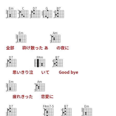
Em
C
D7
G
B7
Em
Am
全
部
砕
け
散
っ
た
あ
の
夜
に
D7
F#m
B7
思
い
き
り
泣
い
て
G
o
o
d
b
y
e
Em
Am
疲
れ
き
っ
た
恋
愛
に
D7
F#m7-5
B7
Em