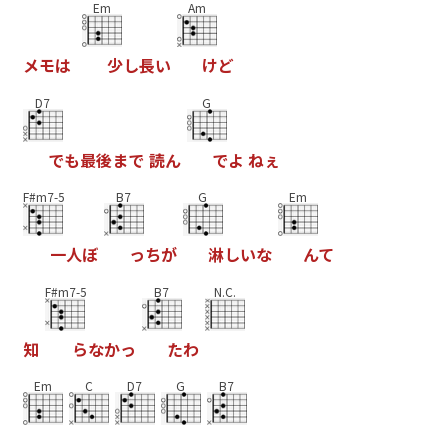
Em
Am
メ
モ
は
少
し
長
い
け
ど
D7
G
で
も
最
後
ま
で
読
ん
で
よ
ね
ぇ
F#m7-5
B7
G
Em
一
人
ぼ
っ
ち
が
淋
し
い
な
ん
て
F#m7-5
B7
N.C.
知
ら
な
か
っ
た
わ
Em
C
D7
G
B7