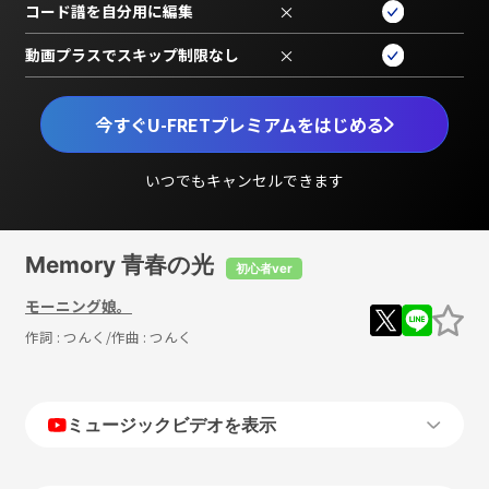
コード譜を自分用に編集
×
動画プラスでスキップ制限なし
×
今すぐU-FRETプレミアムをはじめる
いつでもキャンセルできます
Memory 青春の光
初心者ver
モーニング娘。
作詞 :
つんく
/作曲 :
つんく
ミュージックビデオを表示