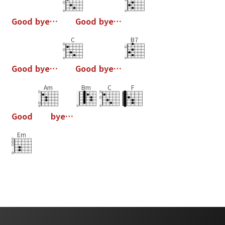
G
o
o
d
b
y
e
…
G
o
o
d
b
y
e
…
C
B7
G
o
o
d
b
y
e
…
G
o
o
d
b
y
e
…
Am
Bm
C
F
G
o
o
d
b
y
e
…
Em