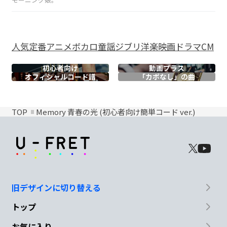
人気
定番
アニメ
ボカロ
童謡
ジブリ
洋楽
映画
ドラマ
CM
初心者向け
動画プラス
オフィシャル
コード譜
「カポなし」の曲
TOP
Memory 青春の光 (初心者向け簡単コード ver.)
旧デザインに切り替える
トップ
お気に入り