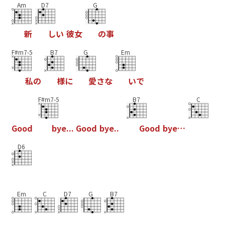
Am
D7
G
新
し
い
彼
女
の
事
F#m7-5
B7
G
Em
私
の
様
に
愛
さ
な
い
で
F#m7-5
B7
C
G
o
o
d
b
y
e
.
.
.
G
o
o
d
b
y
e
.
.
G
o
o
d
b
y
e
…
D6
Em
C
D7
G
B7