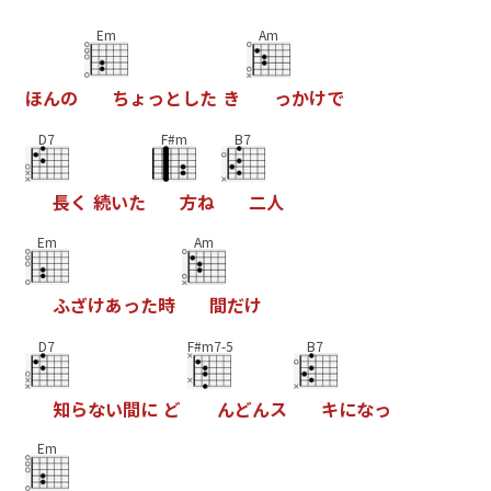
Em
Am
ほ
ん
の
ち
ょ
っ
と
し
た
き
っ
か
け
で
D7
F#m
B7
長
く
続
い
た
方
ね
二
人
Em
Am
ふ
ざ
け
あ
っ
た
時
間
だ
け
D7
F#m7-5
B7
知
ら
な
い
間
に
ど
ん
ど
ん
ス
キ
に
な
っ
Em