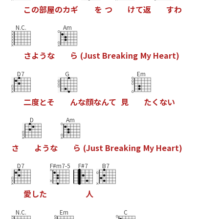
こ
の
部
屋
の
カ
ギ
を
つ
け
て
返
す
わ
N.C.
Am
さ
よ
う
な
ら
(
J
u
s
t
B
r
e
a
k
i
n
g
M
y
H
e
a
r
t
)
D7
G
Em
二
度
と
そ
ん
な
顔
な
ん
て
見
た
く
な
い
D
Am
さ
よ
う
な
ら
(
J
u
s
t
B
r
e
a
k
i
n
g
M
y
H
e
a
r
t
)
D7
F#m7-5
F#7
B7
愛
し
た
人
N.C.
Em
C