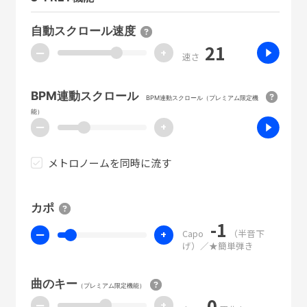
自動スクロール速度
21
ー
+
速さ
BPM連動スクロール
BPM連動スクロール（プレミアム限定機
能）
ー
+
メトロノームを同時に流す
カポ
-1
Capo
（半音下
ー
+
げ）／★簡単弾き
曲のキー
（プレミアム限定機能）
0
ー
+