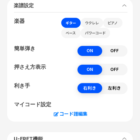
楽譜設定
楽器
ギター
ウクレレ
ピアノ
ベース
パワーコード
簡単弾き
ON
OFF
押さえ方表示
ON
OFF
利き手
右利き
左利き
マイコード設定
コード譜編集
U-FRET機能