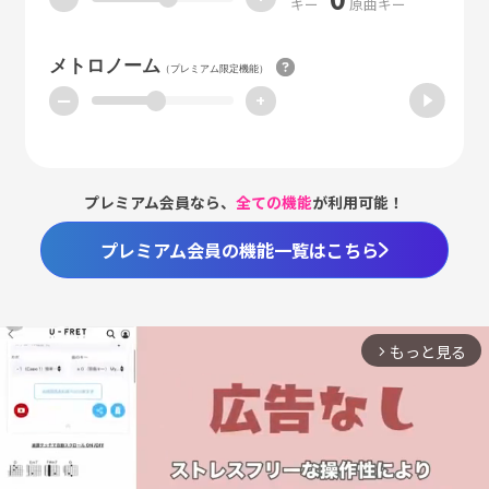
キー
原曲キー
メトロノーム
（プレミアム限定機能）
ー
+
プレミアム会員なら、
全ての機能
が利用可能！
プレミアム会員の機能一覧はこちら
もっと見る
arrow_forward_ios