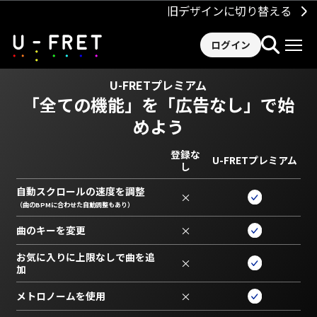
旧デザインに切り替える
ログイン
U-FRETプレミアム
「全ての機能」を
「広告なし」で始
めよう
登録な
U-FRETプレミアム
し
自動スクロールの速度を調整
×
（曲のBPMに合わせた自動調整もあり）
曲のキーを変更
×
お気に入りに上限なしで曲を追
×
加
メトロノームを使用
×