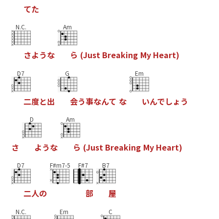
て
た
N.C.
Am
さ
よ
う
な
ら
(
J
u
s
t
B
r
e
a
k
i
n
g
M
y
H
e
a
r
t
)
D7
G
Em
二
度
と
出
会
う
事
な
ん
て
な
い
ん
で
し
ょ
う
D
Am
さ
よ
う
な
ら
(
J
u
s
t
B
r
e
a
k
i
n
g
M
y
H
e
a
r
t
)
D7
F#m7-5
F#7
B7
二
人
の
部
屋
N.C.
Em
C