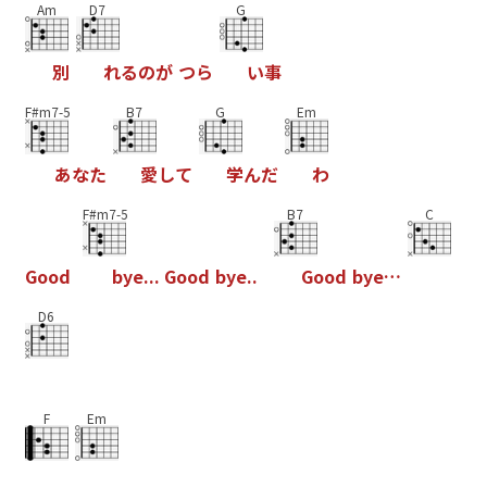
Am
D7
G
別
れ
る
の
が
つ
ら
い
事
F#m7-5
B7
G
Em
あ
な
た
愛
し
て
学
ん
だ
わ
F#m7-5
B7
C
G
o
o
d
b
y
e
.
.
.
G
o
o
d
b
y
e
.
.
G
o
o
d
b
y
e
…
D6
F
Em