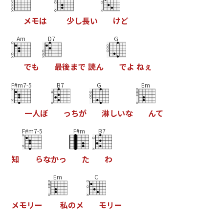
メ
モ
は
少
し
長
い
け
ど
Am
D7
G
で
も
最
後
ま
で
読
ん
で
よ
ね
ぇ
F#m7-5
B7
G
Em
一
人
ぼ
っ
ち
が
淋
し
い
な
ん
て
F#m7-5
F#m
B7
知
ら
な
か
っ
た
わ
Em
C
メ
モ
リ
ー
私
の
メ
モ
リ
ー