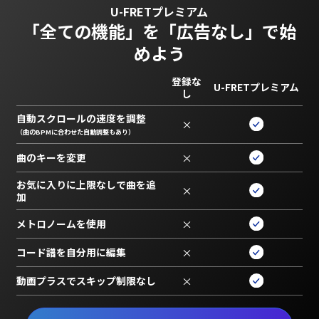
U-FRETプレミアム
「全ての機能」を
「広告なし」で始
めよう
登録な
U-FRETプレミアム
し
自動スクロールの速度を調整
×
（曲のBPMに合わせた自動調整もあり）
曲のキーを変更
×
お気に入りに上限なしで曲を追
×
加
メトロノームを使用
×
コード譜を自分用に編集
×
動画プラスでスキップ制限なし
×