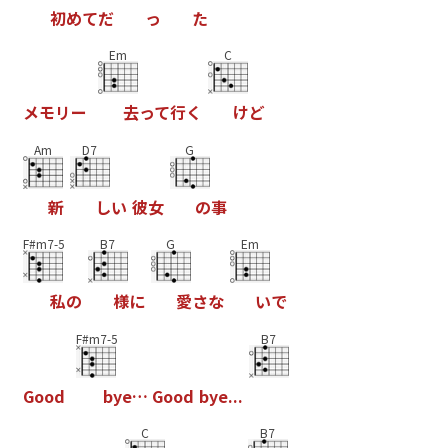
初
め
て
だ
っ
た
Em
C
メ
モ
リ
ー
去
っ
て
行
く
け
ど
Am
D7
G
新
し
い
彼
女
の
事
F#m7-5
B7
G
Em
私
の
様
に
愛
さ
な
い
で
F#m7-5
B7
G
o
o
d
b
y
e
…
G
o
o
d
b
y
e
.
.
.
C
B7