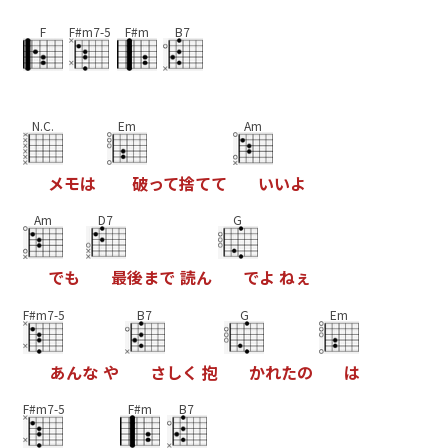
F
F#m7-5
F#m
B7
N.C.
Em
Am
メ
モ
は
破
っ
て
捨
て
て
い
い
よ
Am
D7
G
で
も
最
後
ま
で
読
ん
で
よ
ね
ぇ
F#m7-5
B7
G
Em
あ
ん
な
や
さ
し
く
抱
か
れ
た
の
は
F#m7-5
F#m
B7