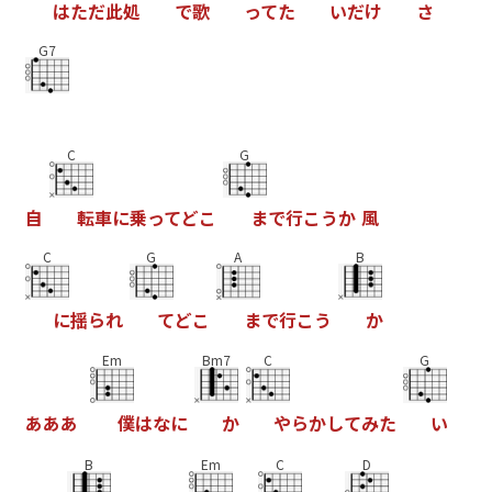
は
た
だ
此
処
で
歌
っ
て
た
い
だ
け
さ
G7
C
G
自
転
車
に
乗
っ
て
ど
こ
ま
で
行
こ
う
か
風
C
G
A
B
に
揺
ら
れ
て
ど
こ
ま
で
行
こ
う
か
Em
Bm7
C
G
あ
あ
あ
僕
は
な
に
か
や
ら
か
し
て
み
た
い
B
Em
C
D