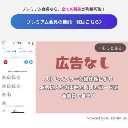
プレミアム会員なら、
全ての機能
が利用可能！
プレミアム会員の機能一覧はこちら
もっと見る
arrow_forward_ios
Powered by 
GliaStudios