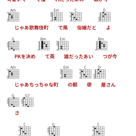
Am
Em
C
D
じ
ゃ
あ
歌
舞
伎
町
で
風
俗
嬢
だ
と
よ
G
Bm
Em
Bm
P
K
を
決
め
て
英
雄
だ
っ
た
あ
い
つ
が
今
Am
Em
C
D
じ
ゃ
あ
ち
っ
ち
ゃ
な
町
の
郵
便
屋
さ
ん
G
G7
さ
C
G
C