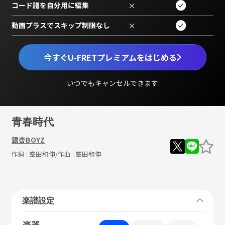
コード譜を自分用に編集
×
動画プラスでスキップ制限なし
×
今すぐU-FRETプレミアムをはじめる
いつでもキャンセルできます
青春時代
銀杏BOYZ
作詞 :
峯田和伸
/作曲 :
峯田和伸
楽譜設定
楽器