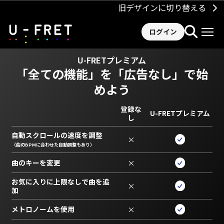
旧デザインに切り替える
ログイン
U-FRETプレミアム
「全ての機能」を
「広告なし」で始
めよう
登録な
U-FRETプレミアム
し
自動スクロールの速度を調整
×
（曲のBPMに合わせた自動調整もあり）
曲のキーを変更
×
お気に入りに上限なしで曲を追
×
加
メトロノームを使用
×