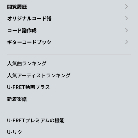
閲覧履歴
オリジナルコード譜
コード譜作成
ギターコードブック
人気曲ランキング
人気アーティストランキング
U-FRET動画プラス
新着楽譜
U-FRETプレミアムの機能
U-リク