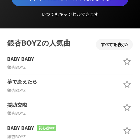
いつでもキャンセルできます
銀杏BOYZの人気曲
すべてを表示
BABY BABY
銀杏BOYZ
夢で逢えたら
銀杏BOYZ
援助交際
銀杏BOYZ
BABY BABY
初心者ver
銀杏BOYZ