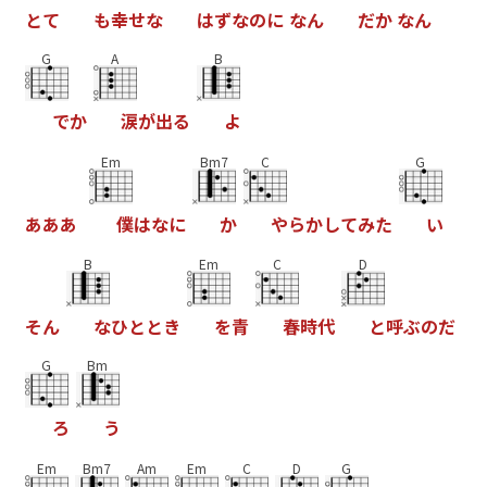
と
て
も
幸
せ
な
は
ず
な
の
に
な
ん
だ
か
な
ん
G
A
B
で
か
涙
が
出
る
よ
Em
Bm7
C
G
あ
あ
あ
僕
は
な
に
か
や
ら
か
し
て
み
た
い
B
Em
C
D
そ
ん
な
ひ
と
と
き
を
青
春
時
代
と
呼
ぶ
の
だ
G
Bm
ろ
う
Em
Bm7
Am
Em
C
D
G