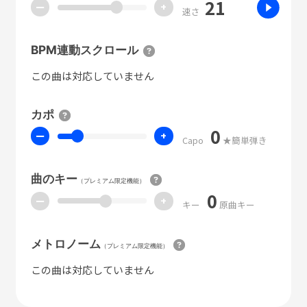
21
ー
+
速さ
BPM連動スクロール
この曲は対応していません
カポ
0
ー
+
Capo
★簡単弾き
曲のキー
（プレミアム限定機能）
0
ー
+
キー
原曲キー
メトロノーム
（プレミアム限定機能）
この曲は対応していません