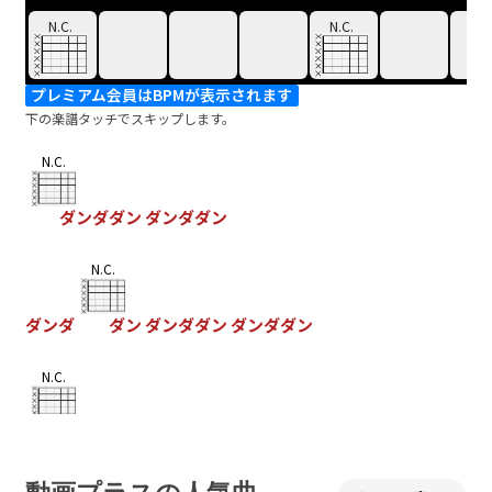
N.C.
N.C.
プレミアム会員はBPMが表示されます
下の楽譜タッチでスキップします。
N.C.
ダンダダン ダンダダン
N.C.
ダンダ
ダン ダンダダン ダンダダン
N.C.
ダンダダン ダンダダン
N.C.