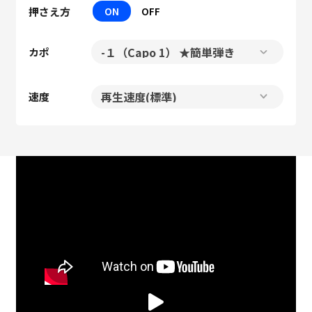
押さえ方
ON
OFF
カポ
速度