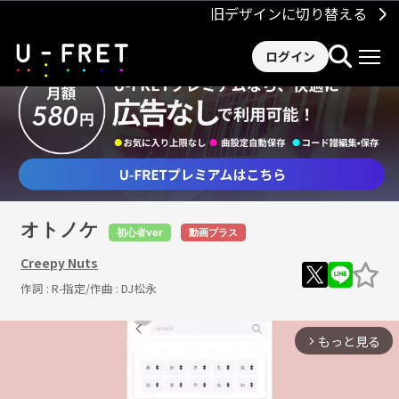
旧デザインに切り替える
ログイン
オトノケ
初心者ver
動画プラス
Creepy Nuts
作詞 :
R-指定
/作曲 :
DJ松永
もっと見る
arrow_forward_ios