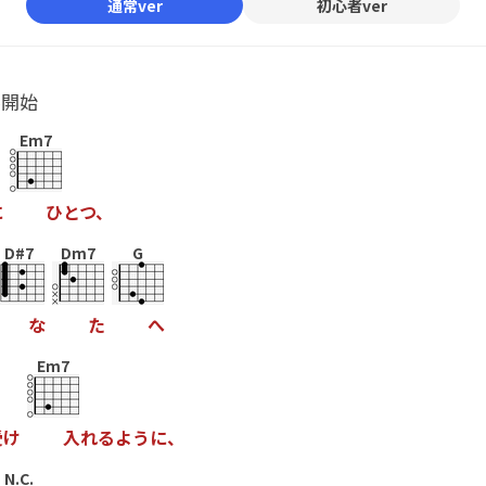
通常ver
初心者ver
ル開始
Em7
に
ひ
と
つ
、
D#7
Dm7
G
な
た
へ
Em7
受
け
入
れ
る
よ
う
に
、
N.C.