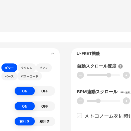
U-FRET機能
自動スクロール速度
ギター
ウクレレ
ピアノ
ー
+
ベース
パワーコード
ON
OFF
BPM連動スクロール
BPM連
ー
+
ON
OFF
メトロノームを同時
右利き
左利き