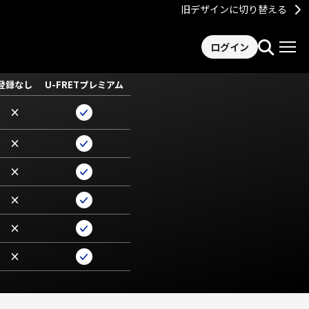
旧デザインに切り替える
ログイン
登録なし
U-FRETプレミアム
×
×
×
×
×
×