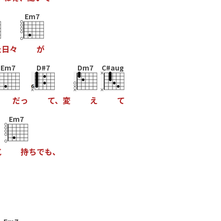
Em7
た
日
々
が
Em7
D#7
Dm7
C#aug
だ
っ
て
、
変
え
て
Em7
気
持
ち
で
も
、