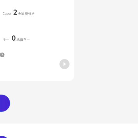
2
Capo
★簡単弾き
0
キー
原曲キー