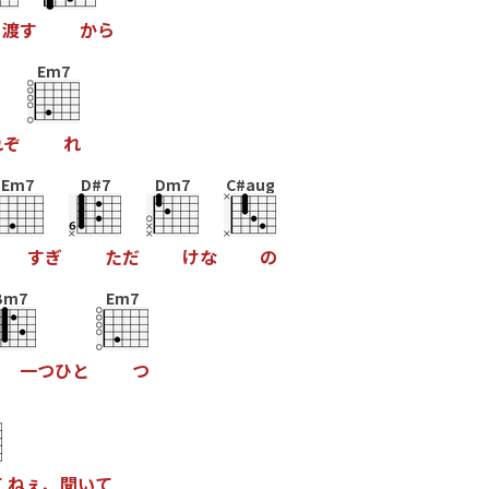
渡
す
か
ら
Em7
れ
ぞ
れ
Em7
D#7
Dm7
C#aug
す
ぎ
た
だ
け
な
の
Bm7
Em7
一
つ
ひ
と
つ
て
ね
ぇ
、
聞
い
て