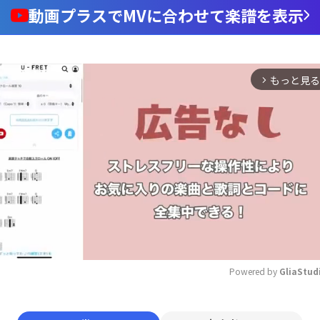
動画プラスでMVに合わせて楽譜を表示
もっと見る
arrow_forward_ios
Powered by 
GliaStud
Mute