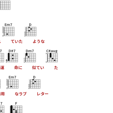
Em7
D
れ
て
い
た
よ
う
な
7
D#7
Dm7
C#aug
運
命
に
似
て
い
た
Em7
D
器
用
な
ラ
ブ
レ
タ
ー
7
F