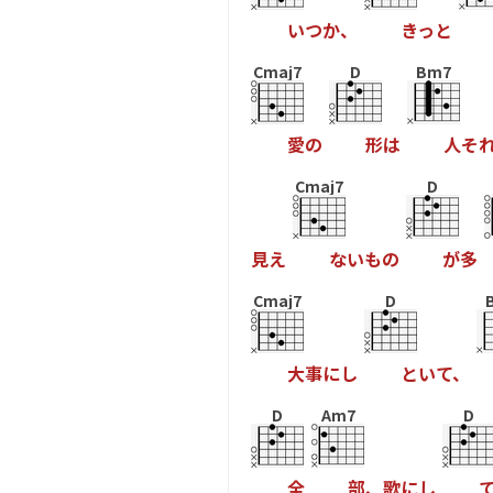
い
つ
か
、
き
っ
と
Cmaj7
D
Bm7
愛
の
形
は
人
そ
Cmaj7
D
見
え
な
い
も
の
が
多
Cmaj7
D
大
事
に
し
と
い
て
、
D
Am7
D
全
部
、
歌
に
し