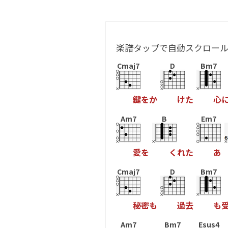
楽譜タップで自動スクロー
Cmaj7
D
Bm7
鍵
を
か
け
た
心
Am7
B
Em7
愛
を
く
れ
た
あ
Cmaj7
D
Bm7
秘
密
も
過
去
も
Am7
Bm7
Esus4