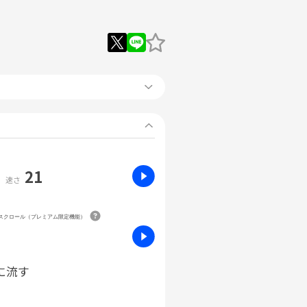
21
速さ
動スクロール（プレミアム限定機能）
に流す