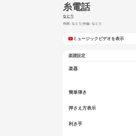
糸電話
なとり
作詞 :
なとり
/作曲 :
なとり
ミュージックビデオを表示
楽譜設定
楽器
簡単弾き
押さえ方表示
利き手