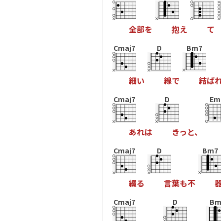
全
部
を
抱
え
て
Cmaj7
D
Bm7
細
い
線
で
結
ば
Cmaj7
D
Em
あ
れ
は
き
っ
と
、
Cmaj7
D
Bm7
綴
る
言
葉
も
不
Cmaj7
D
Bm