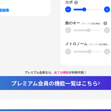
カポ
ー
+
譜編集
曲のキー
（プレミアム限定機能）
ー
+
メトロノーム
（プレミアム限定機能）
ー
+
プレミアム会員なら、
全ての機能
が利用可能！
プレミアム会員の機能一覧はこちら