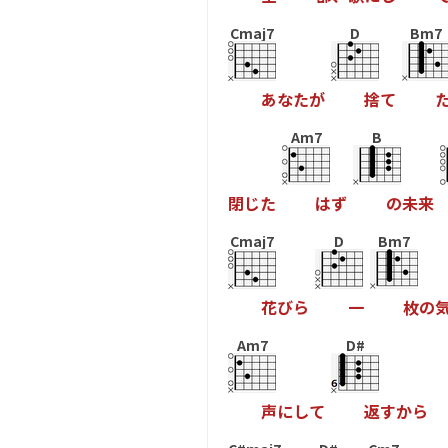
Cmaj7
D
Bm7
あ
な
た
が
捨
て
Am7
B
閉
じ
た
は
ず
の
未
来
Cmaj7
D
Bm7
花
び
ら
一
枚
の
Am7
D#
声
に
し
て
返
す
か
ら