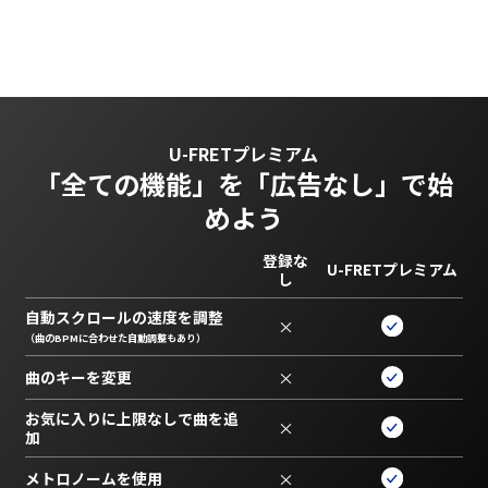
U-FRETプレミアム
「全ての機能」を
「広告なし」で始
めよう
登録な
U-FRETプレミアム
し
自動スクロールの速度を調整
×
（曲のBPMに合わせた自動調整もあり）
曲のキーを変更
×
お気に入りに上限なしで曲を追
×
加
メトロノームを使用
×