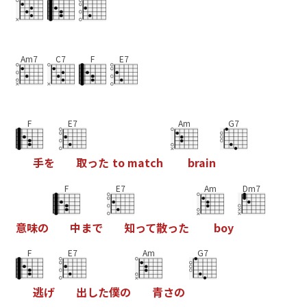
Am7
C7
F
E7
F
E7
Am
G7
手
を
取
っ
た
t
o
m
a
t
c
h
b
r
a
i
n
F
E7
Am
Dm7
意
味
の
中
ま
で
知
っ
て
散
っ
た
b
o
y
F
E7
Am
G7
逃
げ
出
し
た
僕
の
青
さ
の