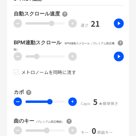
自動スクロール速度
21
ー
+
速さ
BPM連動スクロール
BPM連動スクロール（プレミアム限定機
能）
ー
+
メトロノームを同時に流す
カポ
5
ー
+
Capo
★簡単弾き
曲のキー
（プレミアム限定機能）
0
ー
+
キー
原曲キー