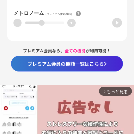
メトロノーム
（プレミアム限定機能）
ー
+
プレミアム会員なら、
全ての機能
が利用可能！
プレミアム会員の機能一覧はこちら
もっと見る
arrow_forward_ios