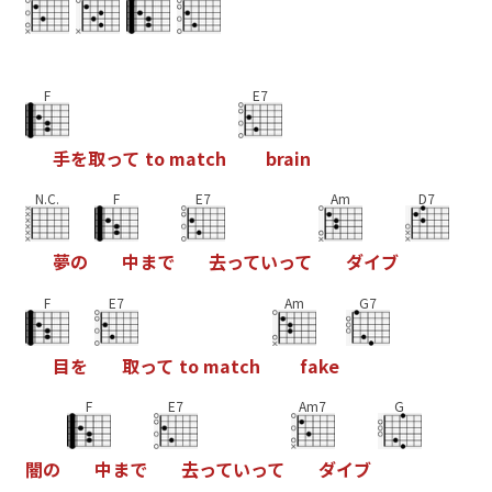
F
E7
手
を
取
っ
て
t
o
m
a
t
c
h
b
r
a
i
n
N.C.
F
E7
Am
D7
夢
の
中
ま
で
去
っ
て
い
っ
て
ダ
イ
ブ
F
E7
Am
G7
目
を
取
っ
て
t
o
m
a
t
c
h
f
a
k
e
F
E7
Am7
G
闇
の
中
ま
で
去
っ
て
い
っ
て
ダ
イ
ブ