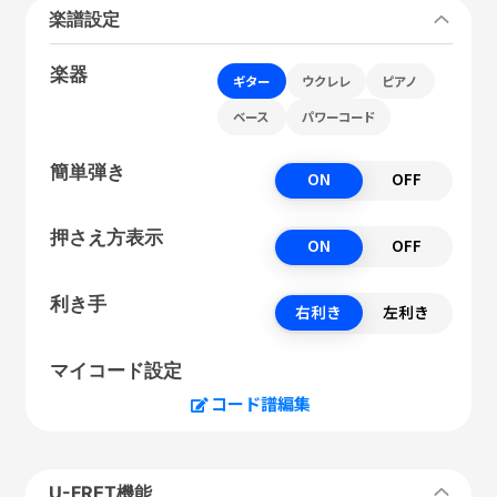
楽譜設定
楽器
ギター
ウクレレ
ピアノ
ベース
パワーコード
簡単弾き
ON
OFF
押さえ方表示
ON
OFF
利き手
右利き
左利き
マイコード設定
コード譜編集
U-FRET機能