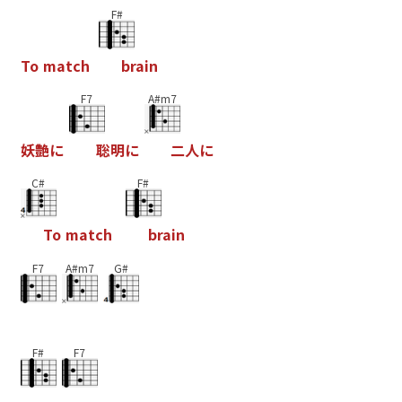
F#
T
o
m
a
t
c
h
b
r
a
i
n
F7
A#m7
妖
艶
に
聡
明
に
二
人
に
C#
F#
T
o
m
a
t
c
h
b
r
a
i
n
F7
A#m7
G#
F#
F7