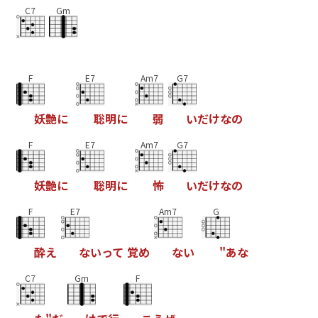
C7
Gm
F
E7
Am7
G7
妖
艶
に
聡
明
に
弱
い
だ
け
な
の
F
E7
Am7
G7
妖
艶
に
聡
明
に
怖
い
だ
け
な
の
F
E7
Am7
G
酔
え
な
い
っ
て
覚
め
な
い
"
あ
な
C7
Gm
F