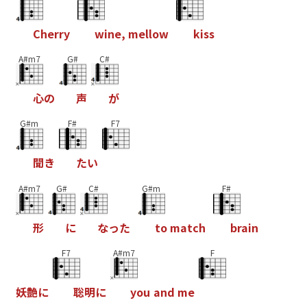
C
h
e
r
r
y
w
i
n
e
,
m
e
l
l
o
w
k
i
s
s
A#m7
G#
C#
心
の
声
が
G#m
F#
F7
聞
き
た
い
A#m7
G#
C#
G#m
F#
形
に
な
っ
た
t
o
m
a
t
c
h
b
r
a
i
n
F7
A#m7
F
妖
艶
に
聡
明
に
y
o
u
a
n
d
m
e