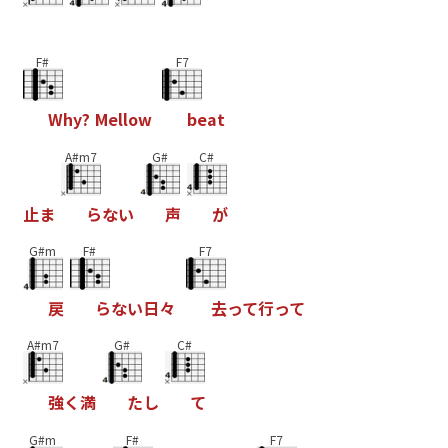
F#
F7
W
h
y
?
M
e
l
l
o
w
b
e
a
t
A#m7
G#
C#
止
ま
ら
な
い
声
が
G#m
F#
F7
戻
ら
な
い
日
々
去
っ
て
行
っ
て
A#m7
G#
C#
強
く
満
た
し
て
G#m
F#
F7