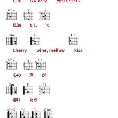
止
ま
な
い
の
空
去
っ
て
行
っ
て
Am7
G
C7
私
満
た
し
て
Gm
F
E7
C
h
e
r
r
y
w
i
n
e
,
m
e
l
l
o
w
k
i
s
s
Am7
G
C7
心
の
声
が
Gm
F
E7
溶
け
た
ら
A#m7
G#
C#
G#m