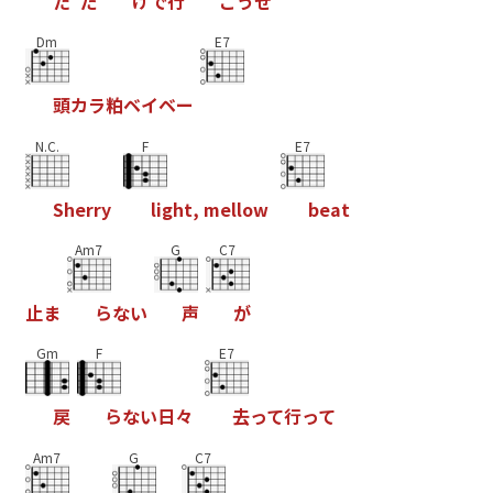
た
"
だ
け
で
行
こ
う
ぜ
Dm
E7
頭
カ
ラ
粕
ベ
イ
ベ
ー
N.C.
F
E7
S
h
e
r
r
y
l
i
g
h
t
,
m
e
l
l
o
w
b
e
a
t
Am7
G
C7
止
ま
ら
な
い
声
が
Gm
F
E7
戻
ら
な
い
日
々
去
っ
て
行
っ
て
Am7
G
C7