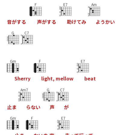
F
E7
Am
音
が
す
る
声
が
す
る
助
け
て
み
よ
う
か
い
G
C7
Gm
F
E7
S
h
e
r
r
y
l
i
g
h
t
,
m
e
l
l
o
w
b
e
a
t
Am7
G
C7
止
ま
ら
な
い
声
が
Gm
F
E7