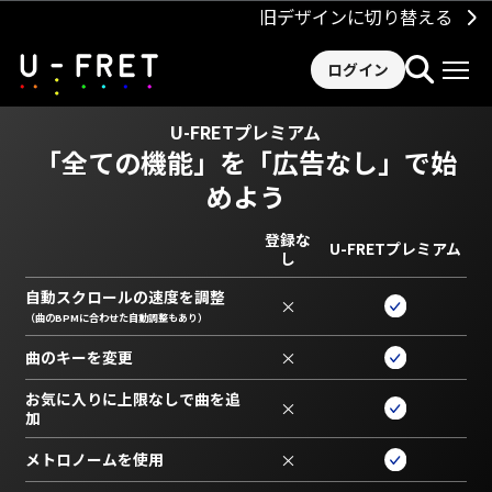
旧デザインに切り替える
ログイン
U-FRETプレミアム
「全ての機能」を
「広告なし」で始
めよう
登録な
U-FRETプレミアム
し
自動スクロールの速度を調整
×
（曲のBPMに合わせた自動調整もあり）
曲のキーを変更
×
お気に入りに上限なしで曲を追
×
加
メトロノームを使用
×