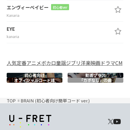
エンヴィーベイビー
初心者ver
Kanaria
EYE
kanaria
人気
定番
アニメ
ボカロ
童謡
ジブリ
洋楽
映画
ドラマ
CM
初心者向け
動画プラス
オフィシャル
コード譜
「カポなし」の曲
TOP
BRAIN (初心者向け簡単コード ver.)