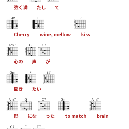
強
く
満
た
し
て
Gm
F
E7
C
h
e
r
r
y
w
i
n
e
,
m
e
l
l
o
w
k
i
s
s
Am7
G
C7
心
の
声
が
Gm
F
E7
聞
き
た
い
Am7
G
C7
Gm
Am7
形
に
な
っ
た
t
o
m
a
t
c
h
b
r
a
i
n
C7
F
E7