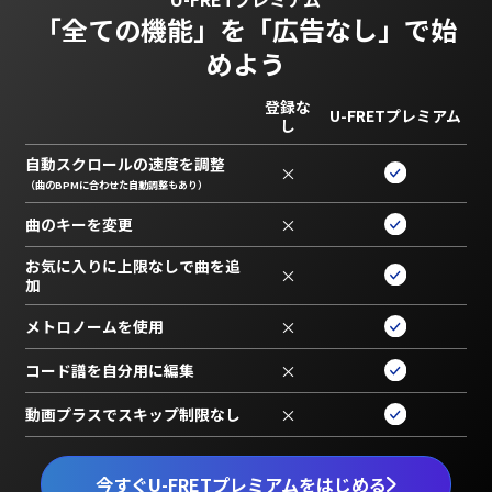
「全ての機能」を
「広告なし」で始
めよう
登録な
U-FRETプレミアム
し
自動スクロールの速度を調整
×
（曲のBPMに合わせた自動調整もあり）
曲のキーを変更
×
お気に入りに上限なしで曲を追
×
加
メトロノームを使用
×
コード譜を自分用に編集
×
動画プラスでスキップ制限なし
×
今すぐU-FRETプレミアムをはじめる