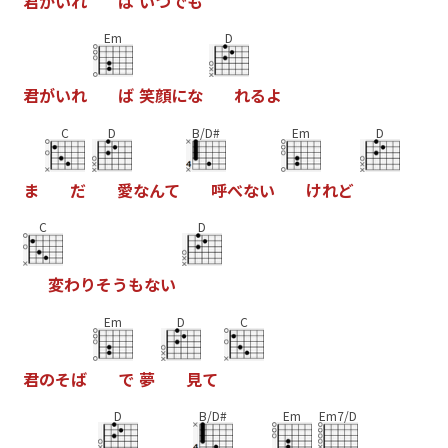
君
が
い
れ
ば
い
つ
で
も
Em
D
君
が
い
れ
ば
笑
顔
に
な
れ
る
よ
C
D
B/D#
Em
D
ま
だ
愛
な
ん
て
呼
べ
な
い
け
れ
ど
C
D
変
わ
り
そ
う
も
な
い
Em
D
C
君
の
そ
ば
で
夢
見
て
D
B/D#
Em
Em7/D