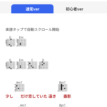
Mute
通常ver
初心者ver
楽譜タップで自動スクロール開始
G
Em
G
Em
C
D
Am7
Bm7
少
し
だ
け
恋
し
て
い
た
遠
き
面
影
Am7
Bm7