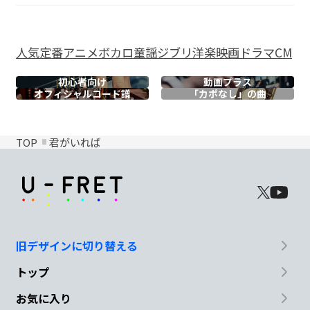
人気
定番
アニメ
ボカロ
童謡
ジブリ
洋楽
映画
ドラマ
CM
初心者向け
動画プラス
オフィシャル
コード譜
「カポなし」の曲
TOP
君がいれば
旧デザインに切り替える
トップ
お気に入り