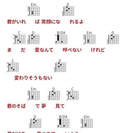
Em
D
君
が
い
れ
ば
笑
顔
に
な
れ
る
よ
C
D
B/D#
Em
D
ま
だ
愛
な
ん
て
呼
べ
な
い
け
れ
ど
C
D
変
わ
り
そ
う
も
な
い
Em
D
C
君
の
そ
ば
で
夢
見
て
D
B/D#
Em