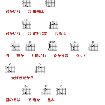
君
が
い
れ
ば
未
来
は
Em
D
君
が
い
れ
ば
絶
対
に
変
わ
る
よ
C
D
B/D#
Em
D
何
故
か
と
聞
か
れ
た
か
ら
言
う
け
ど
C
D
大
好
き
だ
か
ら
Em
D
C
君
の
そ
ば
で
歳
を
重
ね