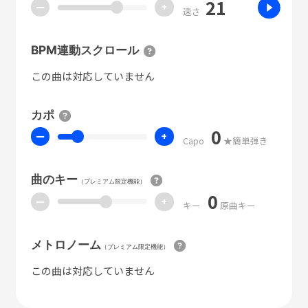
21
ー
+
速さ
BPM連動スクロール
この曲は対応していません
カポ
0
ー
+
Capo
★簡単弾き
曲のキー
（プレミアム限定機能）
0
ー
+
キー
原曲キー
メトロノーム
（プレミアム限定機能）
この曲は対応していません