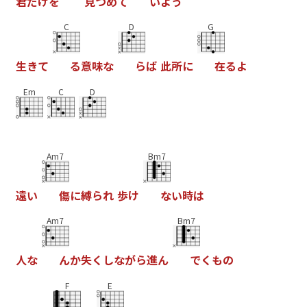
君
だ
け
を
見
つ
め
て
い
よ
う
C
D
G
生
き
て
る
意
味
な
ら
ば
此
所
に
在
る
よ
Em
C
D
Am7
Bm7
遠
い
傷
に
縛
ら
れ
歩
け
な
い
時
は
Am7
Bm7
人
な
ん
か
失
く
し
な
が
ら
進
ん
で
く
も
の
F
E