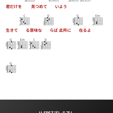
君
だ
け
を
見
つ
め
て
い
よ
う
C
D
G
Em
生
き
て
る
意
味
な
ら
ば
此
所
に
在
る
よ
G
Em
C
D
G
U-FRETプレミアム