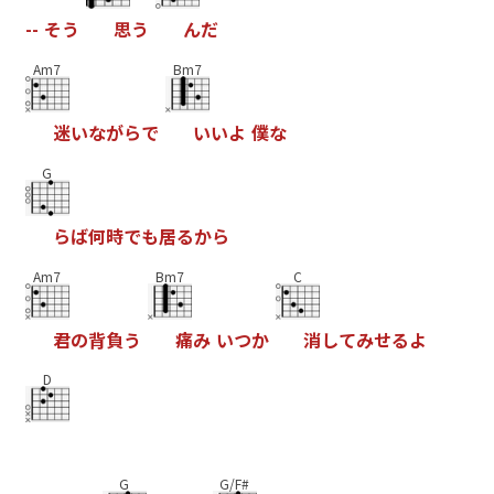
-
-
そ
う
思
う
ん
だ
Am7
Bm7
迷
い
な
が
ら
で
い
い
よ
僕
な
G
ら
ば
何
時
で
も
居
る
か
ら
Am7
Bm7
C
君
の
背
負
う
痛
み
い
つ
か
消
し
て
み
せ
る
よ
D
G
G/F#