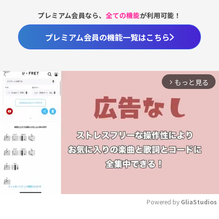
プレミアム会員なら、
全ての機能
が利用可能！
プレミアム会員の機能一覧はこちら
もっと見る
arrow_forward_ios
Powered by 
GliaStudios