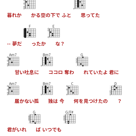
暮
れ
か
か
る
空
の
下
で
ふ
と
思
っ
て
た
F
E
-
-
夢
だ
っ
た
か
な
？
Am7
Bm7
G
甘
い
吐
息
に
コ
コ
ロ
奪
わ
れ
て
い
た
よ
君
に
Am7
Bm7
C
D
届
か
な
い
孤
独
は
今
何
を
見
つ
け
た
の
？
G
G/F#
君
が
い
れ
ば
い
つ
で
も