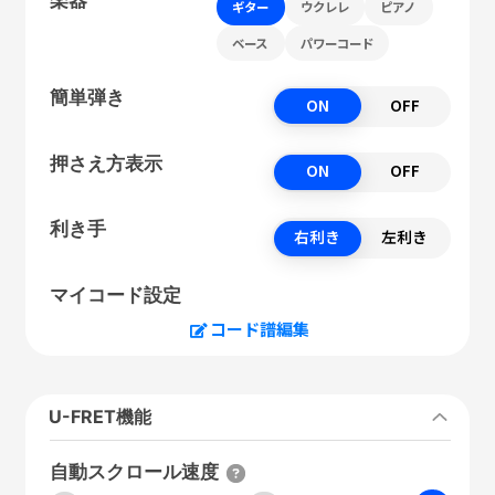
ギター
ウクレレ
ピアノ
ベース
パワーコード
簡単弾き
ON
OFF
押さえ方表示
ON
OFF
利き手
右利き
左利き
マイコード設定
コード譜編集
U-FRET機能
自動スクロール速度