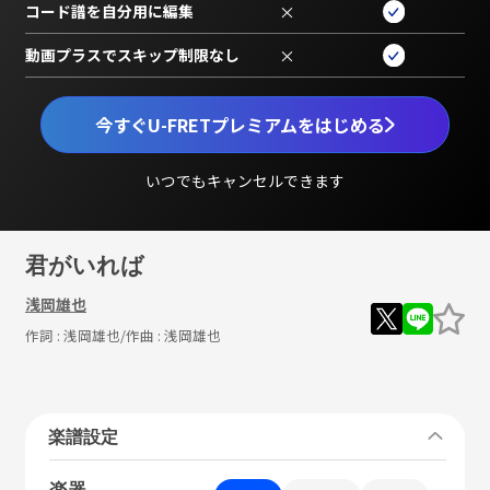
コード譜を自分用に編集
×
動画プラスでスキップ制限なし
×
今すぐU-FRETプレミアムをはじめる
いつでもキャンセルできます
君がいれば
浅岡雄也
作詞 :
浅岡雄也
/作曲 :
浅岡雄也
楽譜設定
楽器