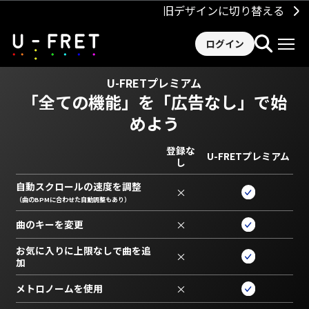
旧デザインに切り替える
ログイン
U-FRETプレミアム
「全ての機能」を
「広告なし」で始
めよう
登録な
U-FRETプレミアム
し
自動スクロールの速度を調整
×
（曲のBPMに合わせた自動調整もあり）
曲のキーを変更
×
お気に入りに上限なしで曲を追
×
加
メトロノームを使用
×