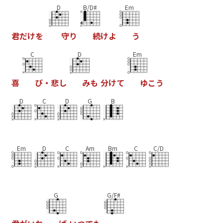
D
B/D#
Em
君
だ
け
を
守
り
続
け
よ
う
C
D
Em
喜
び
・
悲
し
み
も
分
け
て
ゆ
こ
う
D
C
D
G
B
Em
D
C
Am
Bm
C
C/D
G
G/F#