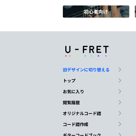
初心者向け
E/A♭
Am7
ダリアが微
笑んでた
F
I want the same one
旧デザインに切り替える
E
トップ
I want the same one
お気に入り
閲覧履歴
Am7
オリジナルコード譜
それが欲しいのと吐き捨て
コード譜作成
ギターコードブック