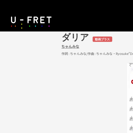
ダリア
動画プラス
ちゃんみな
作詞 :
ちゃんみな
/作曲 :
ちゃんみな・Ryosuke“Dr.