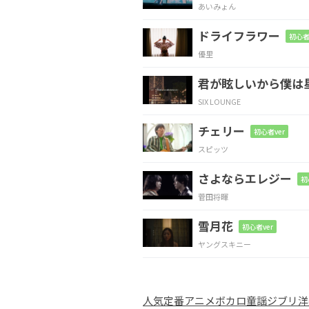
あいみょん
無数の
欲より大事な
ドライフラワー
初心者
優里
C
君が眩しいから僕は
夢を見つけて
は掴んでしま
SIX LOUNGE
チェリー
F
E
初心者ver
スピッツ
ある夜雨が
降ってた
さよならエレジー
初
菅田将暉
Am7
雪月花
初心者ver
濡れた瞳にぼやけた
ヤングスキニー
F
E
人気
定番
アニメ
ボカロ
童謡
ジブリ
洋
嘘のように
美しい