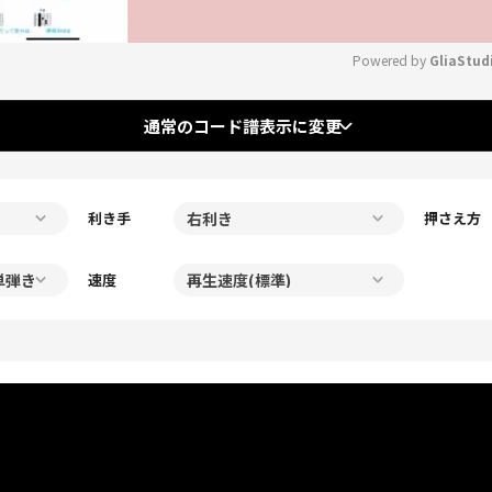
Powered by 
GliaStud
Mute
通常のコード譜表示に変更
利き手
押さえ方
速度