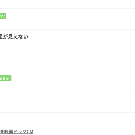
ver
E
星が見えない
った
心者ver
楽
映画
ドラマ
CM