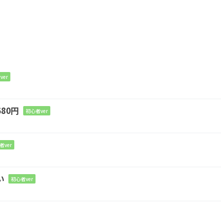
ver
80円
初心者ver
者ver
い
初心者ver