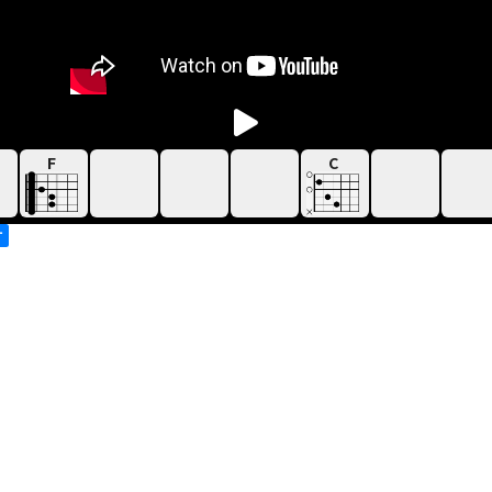
F
C
す