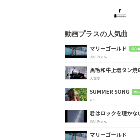
F
There was a little
girl
動画プラスの人気曲
C
マリーゴールド
初心者
あいみょん
君によく似た
黒毛和牛上塩タン焼6
E
大塚愛
Oh darling
君に似てた
SUMMER SONG
初心
YUI
Am
君はロックを聴かな
彼女
はまるでタイガーアイ
あいみょん
マリーゴールド
F