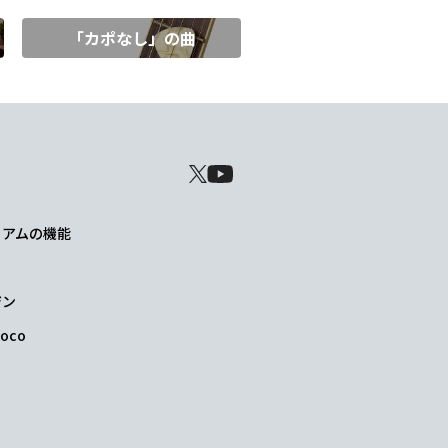
「カポなし」の曲
レミアムの機能
ジン
oco