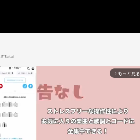
R”Sakai
もっと見る
arrow_forward_ios