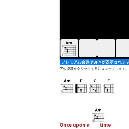
Am
プレミアム会員はBPMが表示されま
下の楽譜をクリックするとスキップします。
Am
F
C
E
Am
Once upon a
time