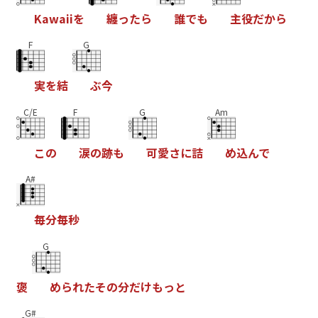
K
a
w
a
i
i
を
纏
っ
た
ら
誰
で
も
主
役
だ
か
ら
F
G
実
を
結
ぶ
今
C/E
F
G
Am
こ
の
涙
の
跡
も
可
愛
さ
に
詰
め
込
ん
で
A#
毎
分
毎
秒
G
褒
め
ら
れ
た
そ
の
分
だ
け
も
っ
と
G#