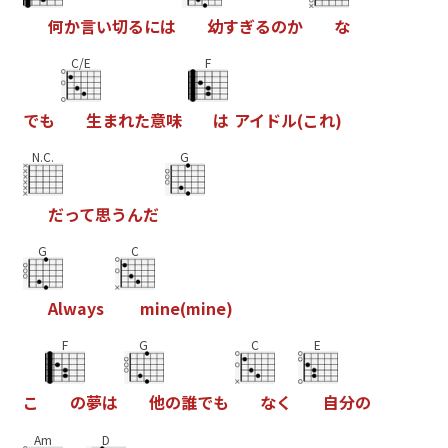
何
か
言
い
切
る
に
は
幼
す
ぎ
る
の
か
な
C/E
F
で
も
生
ま
れ
た
意
味
は
ア
イ
ド
ル
(
こ
れ
)
N.C.
G
だ
っ
て
思
う
ん
だ
G
C
A
l
w
a
y
s
m
i
n
e
(
m
i
n
e
)
F
G
C
E
こ
の
夢
は
他
の
誰
で
も
な
く
自
分
の
Am
D