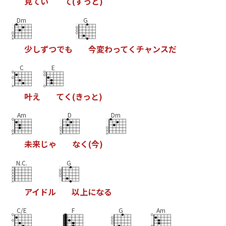
見
て
い
て
(
ず
っ
と
)
Dm
G
少
し
ず
つ
で
も
今
変
わ
っ
て
く
チ
ャ
ン
ス
だ
C
E
叶
え
て
く
(
き
っ
と
)
Am
D
Dm
未
来
じ
ゃ
な
く
(
今
)
N.C.
G
ア
イ
ド
ル
以
上
に
な
る
C/E
F
G
Am