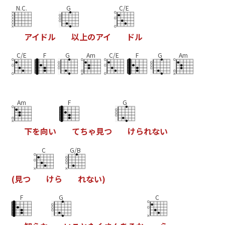
N.C.
G
C/E
ア
イ
ド
ル
以
上
の
ア
イ
ド
ル
C/E
F
G
Am
C/E
F
G
Am
Am
F
G
下
を
向
い
て
ち
ゃ
見
つ
け
ら
れ
な
い
C
G/B
(
見
つ
け
ら
れ
な
い
)
F
G
C