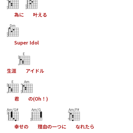
為
に
叶
え
る
Dm
S
u
p
e
r
I
d
o
l
E
生
涯
ア
イ
ド
ル
E
Am
君
の
(
O
h
！
)
Am/G#
Am/G
Am/F#
幸
せ
の
理
由
の
一
つ
に
な
れ
た
ら