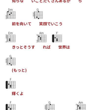
知
ら
な
い
こ
と
た
く
さ
ん
あ
る
か
ら
Dm
G
前
を
向
い
て
笑
顔
で
い
こ
う
Em
Am
F
き
っ
と
そ
う
す
れ
ば
世
界
は
G
(
も
っ
と
)
F
輝
く
よ
F
G
Am