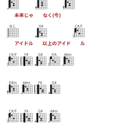
未
来
じ
ゃ
な
く
(
今
)
N.C.
G#
C#/F
ア
イ
ド
ル
以
上
の
ア
イ
ド
ル
C#/F
F#
G#
F/A
A#m
D#m
A#m
F#
G#
C#/F
F#
G#
A#m