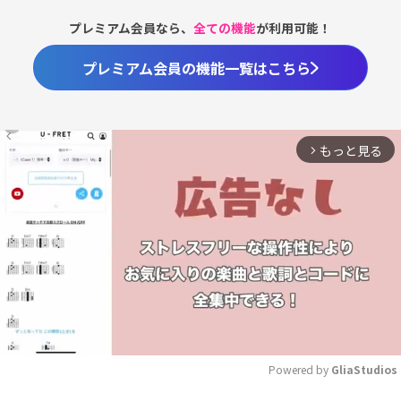
プレミアム会員なら、
全ての機能
が利用可能！
プレミアム会員の機能一覧はこちら
もっと見る
arrow_forward_ios
Powered by 
GliaStudios