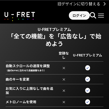
旧デザインに切り替える
ログイン
U-FRETプレミアム
「全ての機能」を
「広告なし」で始
めよう
登録な
U-FRETプレミアム
し
自動スクロールの速度を調整
×
（曲のBPMに合わせた自動調整もあり）
曲のキーを変更
×
お気に入りに上限なしで曲を追
×
加
メトロノームを使用
×