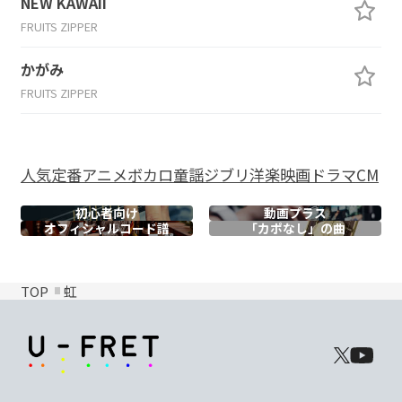
NEW KAWAII
FRUITS ZIPPER
かがみ
FRUITS ZIPPER
人気
定番
アニメ
ボカロ
童謡
ジブリ
洋楽
映画
ドラマ
CM
初心者向け
動画プラス
オフィシャル
コード譜
「カポなし」の曲
TOP
虹