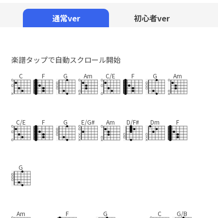
Mute
通常ver
初心者ver
楽譜タップで自動スクロール開始
C
F
G
Am
C/E
F
G
Am
C/E
F
G
E/G#
Am
D/F#
Dm
F
G
Am
F
G
C
G/B