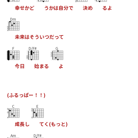
幸
せ
か
ど
う
か
は
自
分
で
決
め
る
よ
Dm
未
来
は
そ
う
い
つ
だ
っ
て
F
D/F#
G
今
日
始
ま
る
よ
(
ふ
る
っ
ぱ
ー
！
！
)
C
E
成
長
し
て
く
(
も
っ
と
)
Am
D/F#