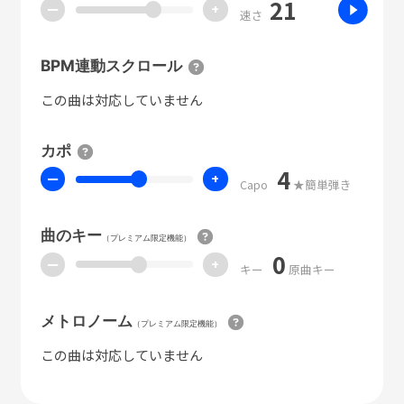
21
ー
+
速さ
BPM連動スクロール
この曲は対応していません
カポ
4
ー
+
Capo
★簡単弾き
曲のキー
（プレミアム限定機能）
0
ー
+
キー
原曲キー
メトロノーム
（プレミアム限定機能）
この曲は対応していません