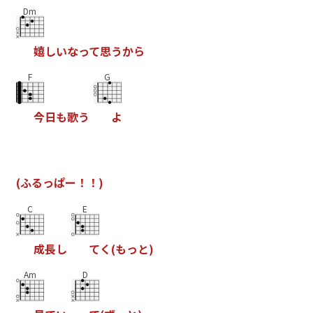
Dm
嬉
し
い
な
っ
て
思
う
か
ら
F
G
今
日
も
歌
う
よ
(
ふ
る
っ
ぱ
ー
！
！
)
C
E
成
長
し
て
く
(
も
っ
と
)
Am
D