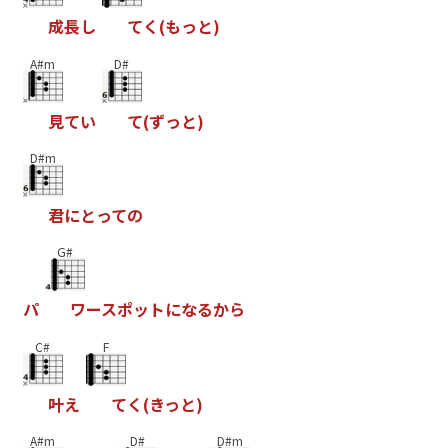
成
長
し
て
く
(
も
っ
と
)
A#m
D#
見
て
い
て
(
ず
っ
と
)
D#m
君
に
と
っ
て
の
G#
パ
ワ
ー
ス
ポ
ッ
ト
に
な
る
か
ら
C#
F
叶
え
て
く
(
き
っ
と
)
A#m
D#
D#m