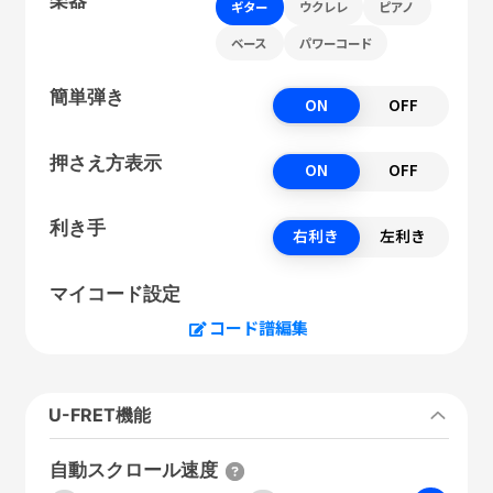
ギター
ウクレレ
ピアノ
ベース
パワーコード
簡単弾き
ON
OFF
押さえ方表示
ON
OFF
利き手
右利き
左利き
マイコード設定
コード譜編集
U-FRET機能
自動スクロール速度