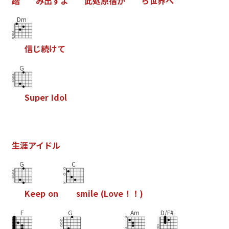
踏
み
出
す
よ
此
処
原
宿
か
ら
世
界
へ
Dm
信
じ
続
け
て
G
S
u
p
e
r
I
d
o
l
生
涯
ア
イ
ド
ル
G
C
K
e
e
p
o
n
s
m
i
l
e
(
L
o
v
e
！
！
)
F
G
Am
D/F#