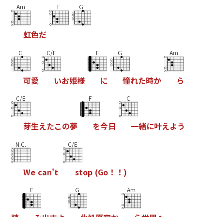
Am
E
G
虹
色
だ
G
C/E
F
G
Am
可
愛
い
お
姫
様
に
憧
れ
た
時
か
ら
C/E
F
C
芽
生
え
た
こ
の
夢
を
今
日
一
緒
に
叶
え
よ
う
N.C.
C/E
W
e
c
a
n
'
t
s
t
o
p
(
G
o
！
！
)
F
G
Am