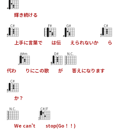
輝
き
続
け
る
C#
F#
G#
C#
上
手
に
言
葉
で
は
伝
え
ら
れ
な
い
か
ら
A#m
D#
N.C.
代
わ
り
に
こ
の
歌
が
答
え
に
な
り
ま
す
C#
か
？
N.C.
C#/F
W
e
c
a
n
'
t
s
t
o
p
(
G
o
！
！
)