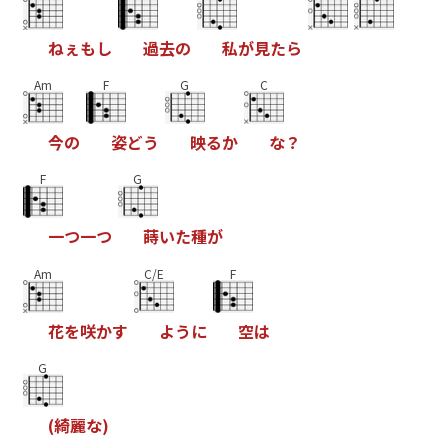
ね
ぇ
も
し
過
去
の
私
が
見
た
ら
Am
F
G
C
今
の
姿
ど
う
映
る
か
な
？
F
G
一
つ
一
つ
蒔
い
た
種
が
Am
C/E
F
花
を
咲
か
す
よ
う
に
空
は
G
(
綺
麗
な
)