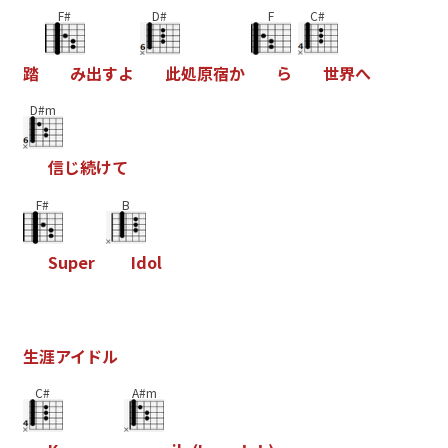
F#
D#
F
C#
踏
み
出
す
よ
此
処
原
宿
か
ら
世
界
へ
D#m
信
じ
続
け
て
F#
B
S
u
p
e
r
I
d
o
l
生
涯
ア
イ
ド
ル
C#
A#m