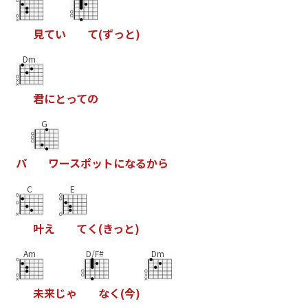
見
て
い
て
(
ず
っ
と
)
Dm
君
に
と
っ
て
の
G
パ
ワ
ー
ス
ポ
ッ
ト
に
な
る
か
ら
C
E
叶
え
て
く
(
き
っ
と
)
Am
D/F#
Dm
未
来
じ
ゃ
な
く
(
今
)