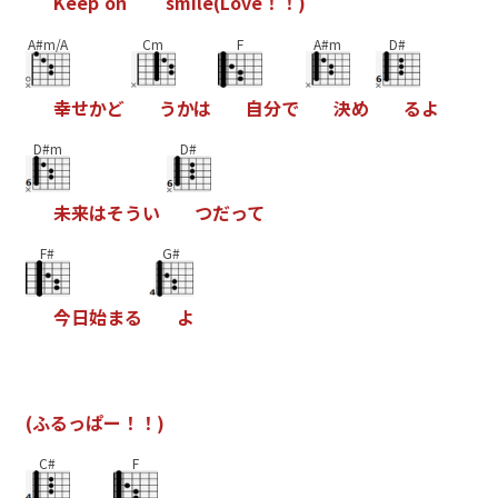
K
e
e
p
o
n
s
m
i
l
e
(
L
o
v
e
！
！
)
A#m/A
Cm
F
A#m
D#
幸
せ
か
ど
う
か
は
自
分
で
決
め
る
よ
D#m
D#
未
来
は
そ
う
い
つ
だ
っ
て
F#
G#
今
日
始
ま
る
よ
(
ふ
る
っ
ぱ
ー
！
！
)
C#
F