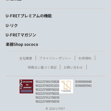
Em7
Am7
D7
Gmaj7
あの
星
は あの
雲
は
U-FRETプレミアムの機能
U-リク
F#m7-5
B7
Cmaj7
B7sus4
U-FRETマガジン
いつも
愛を
見つめて
た
楽器Shop sococo
B7
Em7
Am7
D7
Gmaj7
会社概要
プライバシーポリシー
利用規約
美
し
い あの
頃
へ
特商法に基づく表記
お問い合わせ
Am7
Bm7
Cmaj7
Cmaj7/D
Cmaj7
9022157001Y38026
ID000000448
9022157002Y31015
ID000005942
君をい
つか
つれて行
けた
ら
9022157008Y58101
9022157010Y58101
9022157011Y58350
D9
G6
Bm7
9022157009Y58350
© 2026 U-FRET