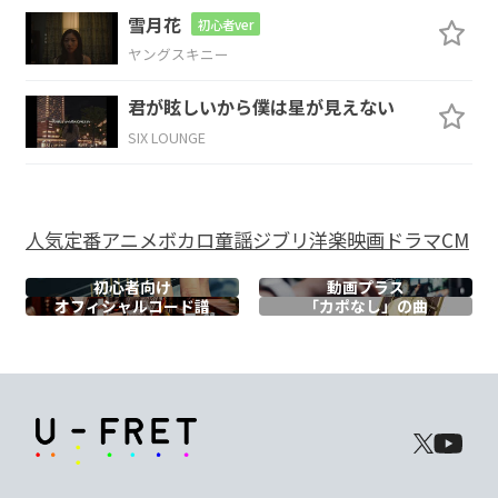
雪月花
初心者ver
F#m7-5
B7
Cmaj7
B7sus4
ヤングスキニー
いまも
胸に
限りな
く
君が眩しいから僕は星が見えない
SIX LOUNGE
B7
Em7
Am7
D7
Gmaj7
あた
たか
い あの
頃
へ
人気
定番
アニメ
ボカロ
童謡
ジブリ
洋楽
映画
ドラマ
CM
Am7
Bm7
Cmaj7
Cmaj7/D
Cmaj7
初心者向け
動画プラス
オフィシャル
コード譜
「カポなし」の曲
君をい
つか
つれて行
けた
ら
D9
E7sus4
Em7
Cmaj7
Em7
G/D
Cmaj7
Bm7