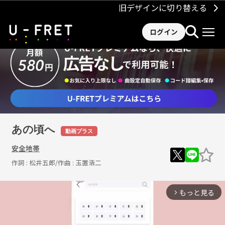
旧デザインに切り替える
ログイン
あの頃へ
動画プラス
安全地帯
作詞 :
松井五郎
/作曲 :
玉置浩二
もっと見る
arrow_forward_ios