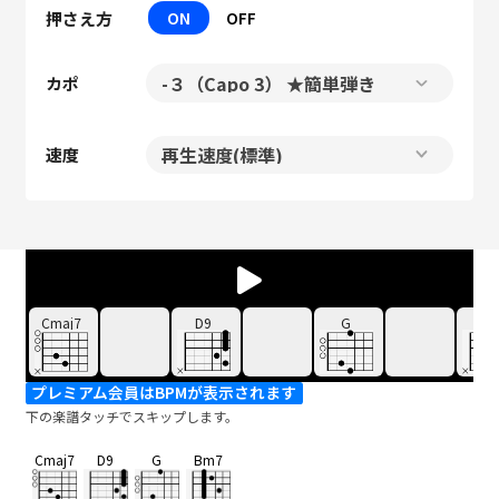
押さえ方
ON
OFF
カポ
速度
Cmaj7
D9
G
Bm
プレミアム会員はBPMが表示されます
下の楽譜タッチでスキップします。
Cmaj7
D9
G
Bm7