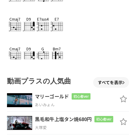
Cmaj7
D9
E7sus4
E7
Cmaj7
D9
G
Bm7
Cmaj7
D9
E7sus4
E7
動画プラスの人気曲
すべてを表示
マリーゴールド
初心者ver
あいみょん
Em7
Cmaj7
Em7
G/D
Cmaj7
Bm7
黒毛和牛上塩タン焼680円
初心者ver
雪が降る
遠
いふ
るさと
大塚愛