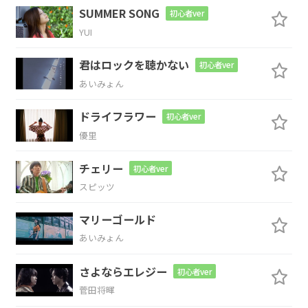
Am7
D7sus4
D7
G
F#m7-5
B7
Cmaj7
SUMMER SONG
初心者ver
YUI
なつ
か
し
い
涙
になれ
君はロックを聴かない
初心者ver
B7
Cmaj7
Em7
G/D
Cmaj7
Bm7
あいみょん
春を待つ
想
いは
誰
を
ドライフラワー
初心者ver
優里
Am7
D7sus4
D7
G
F#m7-5
B7
チェリー
初心者ver
幸
せ
に でき
る
だろ
スピッツ
Cmaj7
B7sus4
B7
マリーゴールド
う
あいみょん
Em7
Am7
D7
Gmaj7
さよならエレジー
初心者ver
菅田将暉
あの
空
は あの
風
は