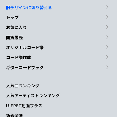
旧デザインに切り替える
街の灯が
瞳
に
灯
る
トップ
Am7
D7sus4
D7
G
F#m7-5
B7
Cmaj7
お気に入り
神
様
の 願
い
を見た
閲覧履歴
B7
Cmaj7
Em7
G/D
Cmaj7
Bm7
オリジナルコード譜
コード譜作成
夢だけで
終わ
らな
いこ
と
ギターコードブック
Am7
D7sus4
D7
G
F#m7-5
B7
あと
い
く
つ ある
の
だろ
人気曲ランキング
Cmaj7
B7sus4
B7
人気アーティストランキング
U-FRET動画プラス
う
新着楽譜