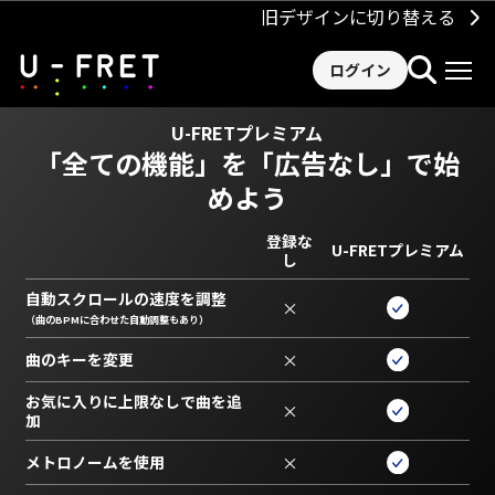
旧デザインに切り替える
ログイン
U-FRETプレミアム
「全ての機能」を
「広告なし」で始
めよう
登録な
U-FRETプレミアム
し
自動スクロールの速度を調整
×
（曲のBPMに合わせた自動調整もあり）
曲のキーを変更
×
お気に入りに上限なしで曲を追
×
加
メトロノームを使用
×