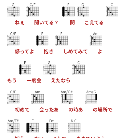
G
C/E
F
G
C
ね
ぇ
聞
い
て
る
？
聞
こ
え
て
る
C/E
F
E
Am
怒
っ
て
よ
抱
き
し
め
て
み
て
よ
F
G
C
も
う
一
度
会
え
た
な
ら
C/E
Am
Am/G#
Am/G
初
め
て
会
っ
た
あ
の
時
あ
の
場
所
で
Am/F#
F
Fm
N.C.