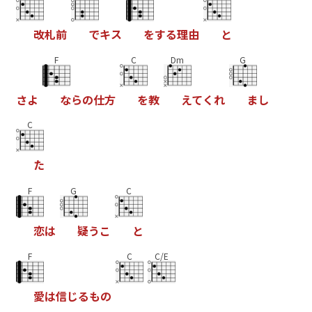
改
札
前
で
キ
ス
を
す
る
理
由
と
F
C
Dm
G
さ
よ
な
ら
の
仕
方
を
教
え
て
く
れ
ま
し
C
た
F
G
C
恋
は
疑
う
こ
と
F
C
C/E
愛
は
信
じ
る
も
の