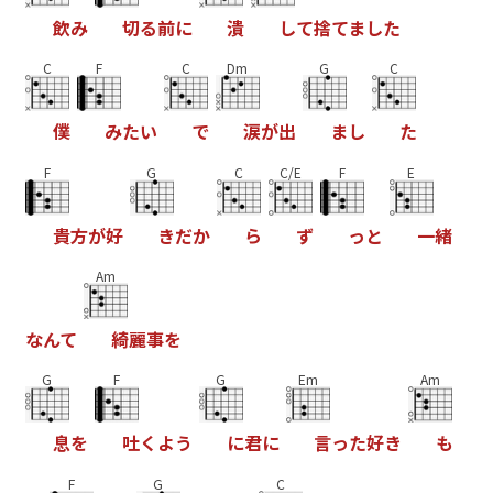
飲
み
切
る
前
に
潰
し
て
捨
て
ま
し
た
C
F
C
Dm
G
C
僕
み
た
い
で
涙
が
出
ま
し
た
F
G
C
C/E
F
E
貴
方
が
好
き
だ
か
ら
ず
っ
と
一
緒
Am
な
ん
て
綺
麗
事
を
G
F
G
Em
Am
息
を
吐
く
よ
う
に
君
に
言
っ
た
好
き
も
F
G
C