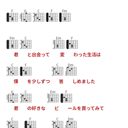
F
G
C
F
Fm
Fm
C
Em
F
君
と
出
会
っ
て
変
わ
っ
た
生
活
は
C
F
C
Dm
僕
を
少
し
ず
つ
苦
し
め
ま
し
た
G
C
Em
F
君
の
好
き
な
ビ
ー
ル
を
買
っ
て
み
て
C
F
C
Dm