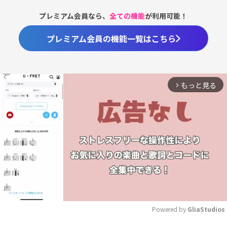
プレミアム会員なら、
全ての機能
が利用可能！
プレミアム会員の機能一覧はこちら
もっと見る
arrow_forward_ios
Powered by 
GliaStudios