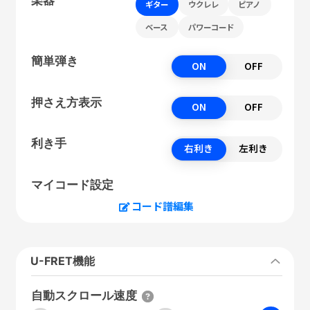
ギター
ウクレレ
ピアノ
ベース
パワーコード
簡単弾き
ON
OFF
押さえ方表示
ON
OFF
利き手
右利き
左利き
マイコード設定
コード譜編集
U-FRET機能
自動スクロール速度