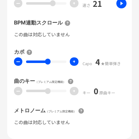
21
ー
+
速さ
BPM連動スクロール
この曲は対応していません
カポ
4
ー
+
Capo
★簡単弾き
曲のキー
（プレミアム限定機能）
0
ー
+
キー
原曲キー
メトロノーム
（プレミアム限定機能）
この曲は対応していません