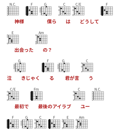
N.C.
F
G
C
C/E
F
神
様
僕
ら
は
ど
う
し
て
E
Am
出
会
っ
た
の
？
G
F
G
C
泣
き
じ
ゃ
く
る
君
が
言
う
C/E
Fm
C
N.C.
最
初
で
最
後
の
ア
イ
ラ
ブ
ユ
ー
F
G
C
F
E
Am