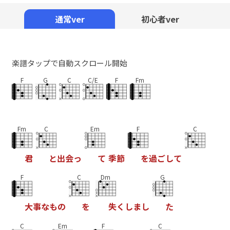
Mute
通常ver
初心者ver
楽譜タップで自動スクロール開始
F
G
C
C/E
F
Fm
Fm
C
Em
F
C
君
と
出
会
っ
て
季
節
を
過
ご
し
て
F
C
Dm
G
大
事
な
も
の
を
失
く
し
ま
し
た
C
Em
F
C