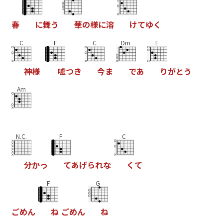
春
に
舞
う
華
の
様
に
溶
け
て
ゆ
く
C
F
C
Dm
E
神
様
嘘
つ
き
今
ま
で
あ
り
が
と
う
Am
N.C.
F
C
分
か
っ
て
あ
げ
ら
れ
な
く
て
F
G
ご
め
ん
ね
ご
め
ん
ね