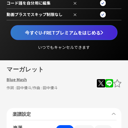
コード譜を自分用に編集
×
動画プラスでスキップ制限なし
×
今すぐU-FRETプレミアムをはじめる
いつでもキャンセルできます
マーガレット
Blue Mash
作詞 :
田中優斗
/作曲 :
田中優斗
楽譜設定
楽器