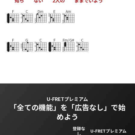
知
ら
な
い
2
人
の
ま
ま
で
い
よ
う
F
C
Dm
E
Am
F
G
C
F
Fm/G#
C
U-FRETプレミアム
「全ての機能」を
「広告なし」で始
めよう
登録な
U-FRETプレミアム
し