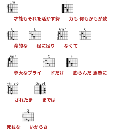
Em
F
才
能
も
そ
れ
を
活
か
す
努
力
も
何
も
か
も
が
致
G
E
Am7
C
命
的
な
程
に
足
り
な
く
て
Dm7
C
F
尊
大
な
プ
ラ
イ
ド
だ
け
膨
ら
ん
だ
馬
鹿
に
F#m7-5
Gsus4
さ
れ
た
ま
ま
で
は
G
死
ね
な
い
か
ら
さ