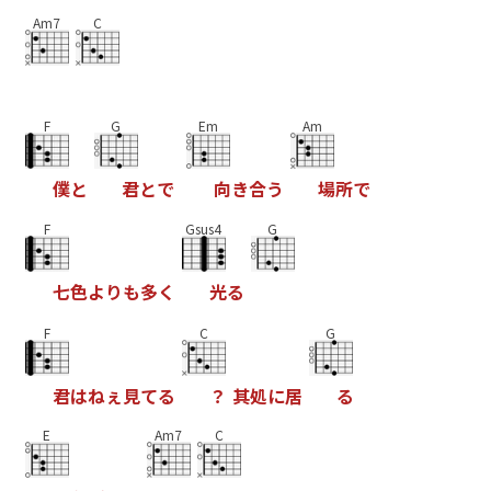
Am7
C
F
G
Em
Am
僕
と
君
と
で
向
き
合
う
場
所
で
F
Gsus4
G
七
色
よ
り
も
多
く
光
る
F
C
G
君
は
ね
ぇ
見
て
る
？
其
処
に
居
る
E
Am7
C