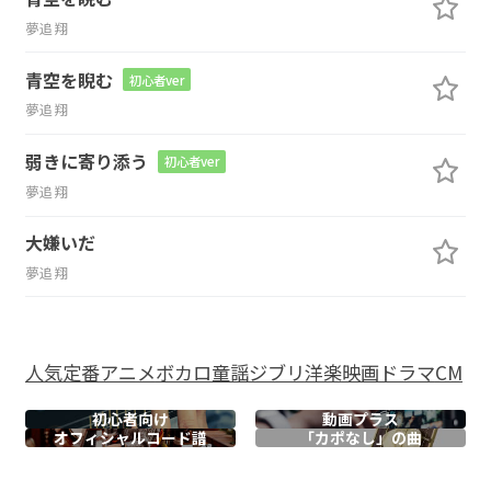
夢追翔
青空を睨む
初心者ver
夢追翔
弱きに寄り添う
初心者ver
夢追翔
大嫌いだ
夢追翔
人気
定番
アニメ
ボカロ
童謡
ジブリ
洋楽
映画
ドラマ
CM
初心者向け
動画プラス
オフィシャル
コード譜
「カポなし」の曲