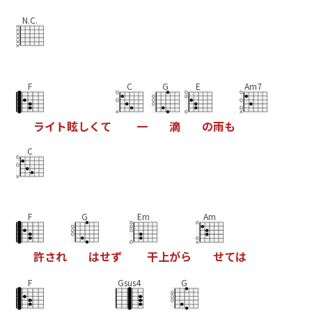
N.C.
F
C
G
E
Am7
ラ
イ
ト
眩
し
く
て
一
滴
の
雨
も
C
F
G
Em
Am
許
さ
れ
は
せ
ず
干
上
が
ら
せ
て
は
F
Gsus4
G