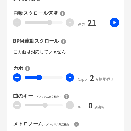
自動スクロール速度
21
ー
+
速さ
BPM連動スクロール
この曲は対応していません
カポ
2
ー
+
Capo
★簡単弾き
曲のキー
（プレミアム限定機能）
0
ー
+
キー
原曲キー
メトロノーム
（プレミアム限定機能）