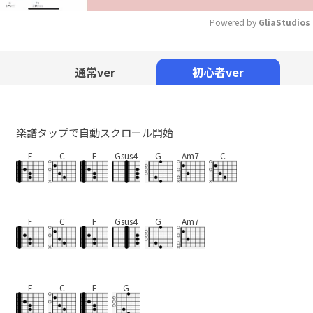
Powered by 
GliaStudios
Mute
通常ver
初心者ver
楽譜タップで自動スクロール開始
F
C
F
Gsus4
G
Am7
C
F
C
F
Gsus4
G
Am7
F
C
F
G