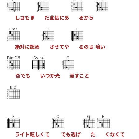
し
さ
も
ま
だ
此
処
に
あ
る
か
ら
Dm7
C
F
絶
対
に
認
め
さ
せ
て
や
る
の
さ
暗
い
F#m7-5
Gsus4
G
空
で
も
い
つ
か
光
差
す
こ
と
N.C.
F
C
G
E
ラ
イ
ト
眩
し
く
て
で
も
逃
げ
た
く
な
く
て