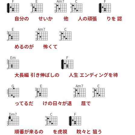
F
E
Am7
C
F
自
分
の
せ
い
か
他
人
の
頑
張
り
を
認
E
Am7
C
め
る
の
が
怖
く
て
Em
F
大
長
編
引
き
伸
ば
し
の
人
生
エ
ン
デ
ィ
ン
グ
を
待
G
E
Am7
C
っ
て
る
だ
け
の
日
々
が
退
屈
で
Dm7
C
F
順
番
が
来
る
の
を
虎
視
眈
々
と
狙
う