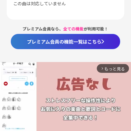
この曲は対応していません
プレミアム会員なら、
全ての機能
が利用可能！
プレミアム会員の機能一覧はこちら
もっと見る
arrow_forward_ios