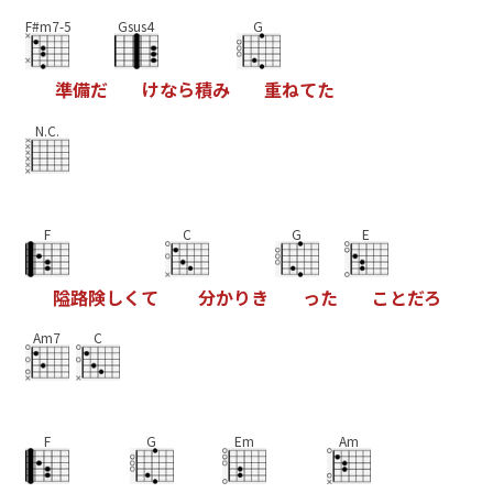
F#m7-5
Gsus4
G
準
備
だ
け
な
ら
積
み
重
ね
て
た
N.C.
F
C
G
E
隘
路
険
し
く
て
分
か
り
き
っ
た
こ
と
だ
ろ
Am7
C
F
G
Em
Am