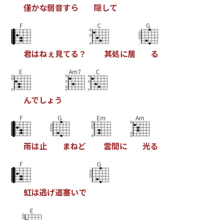
僅
か
な
弱
音
す
ら
隠
し
て
F
C
G
君
は
ね
ぇ
見
て
る
？
其
処
に
居
る
E
Am7
C
ん
で
し
ょ
う
F
G
Em
Am
雨
は
止
ま
ね
ど
雲
間
に
光
る
F
G
虹
は
逃
げ
道
塞
い
で
E