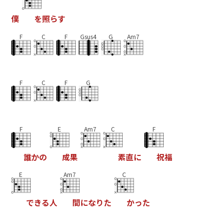
僕
を
照
ら
す
F
C
F
Gsus4
G
Am7
F
C
F
G
F
E
Am7
C
F
誰
か
の
成
果
素
直
に
祝
福
E
Am7
C
で
き
る
人
間
に
な
り
た
か
っ
た