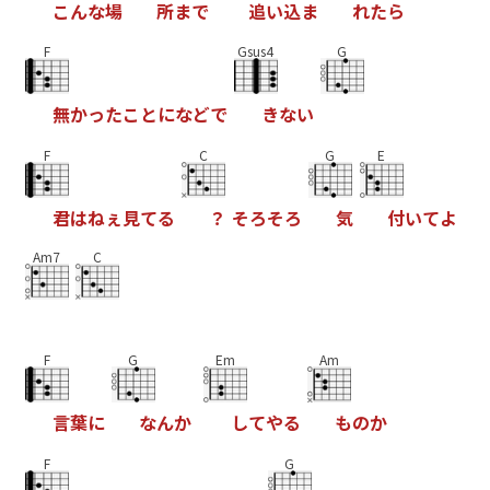
こ
ん
な
場
所
ま
で
追
い
込
ま
れ
た
ら
F
Gsus4
G
無
か
っ
た
こ
と
に
な
ど
で
き
な
い
F
C
G
E
君
は
ね
ぇ
見
て
る
？
そ
ろ
そ
ろ
気
付
い
て
よ
Am7
C
F
G
Em
Am
言
葉
に
な
ん
か
し
て
や
る
も
の
か
F
G