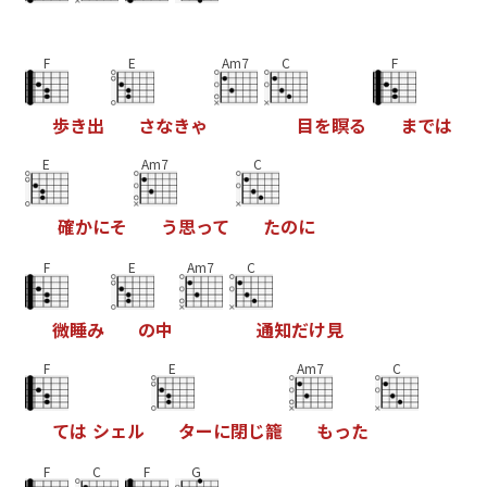
F
E
Am7
C
F
歩
き
出
さ
な
き
ゃ
目
を
瞑
る
ま
で
は
E
Am7
C
確
か
に
そ
う
思
っ
て
た
の
に
F
E
Am7
C
微
睡
み
の
中
通
知
だ
け
見
F
E
Am7
C
て
は
シ
ェ
ル
タ
ー
に
閉
じ
籠
も
っ
た
F
C
F
G