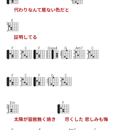
代
わ
り
な
ん
て
居
な
い
色
だ
と
E
証
明
し
て
る
F
C
F
Gsus4
G
Am7
C
F
C
F
G
C
Em
F
太
陽
が
容
赦
無
く
焼
き
尽
く
し
た
悲
し
み
も
悔
G
E
Am7
C