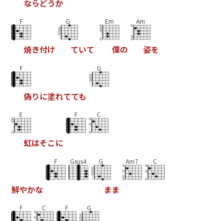
な
ら
ど
う
か
F
G
Em
Am
焼
き
付
け
て
い
て
僕
の
姿
を
F
G
偽
り
に
塗
れ
て
て
も
E
F
C
虹
は
そ
こ
に
F
Gsus4
G
Am7
C
鮮
や
か
な
ま
ま
F
C
F
G