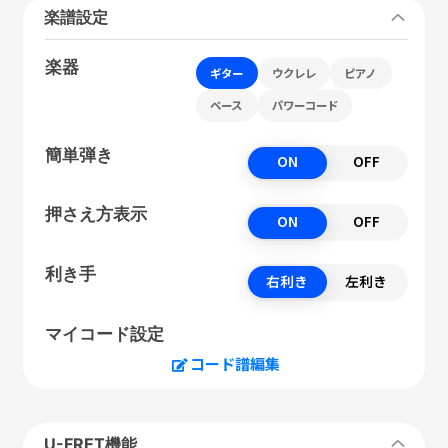
楽譜設定
楽器
ギター
ウクレレ
ピアノ
ベース
パワーコード
簡単弾き
ON
OFF
押さえ方表示
ON
OFF
利き手
右利き
左利き
マイコード設定
コード譜編集
U-FRET機能