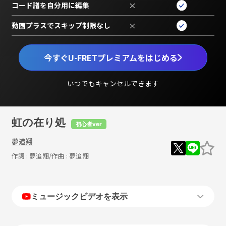
コード譜を自分用に編集
×
動画プラスでスキップ制限なし
×
今すぐU-FRETプレミアムをはじめる
いつでもキャンセルできます
虹の在り処
初心者ver
夢追翔
作詞 :
夢追翔
/作曲 :
夢追翔
ミュージックビデオを表示