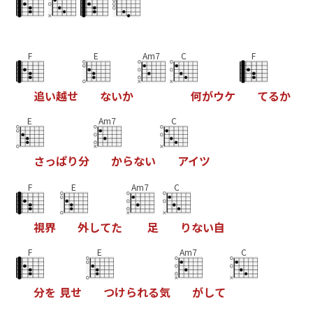
F
E
Am7
C
F
追
い
越
せ
な
い
か
何
が
ウ
ケ
て
る
か
E
Am7
C
さ
っ
ぱ
り
分
か
ら
な
い
ア
イ
ツ
F
E
Am7
C
視
界
外
し
て
た
足
り
な
い
自
F
E
Am7
C
分
を
見
せ
つ
け
ら
れ
る
気
が
し
て