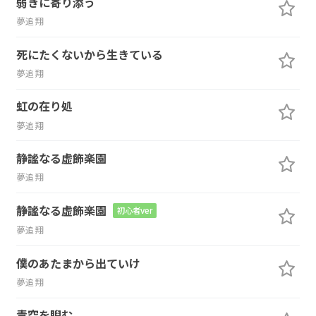
弱きに寄り添う
夢追翔
死にたくないから生きている
夢追翔
虹の在り処
夢追翔
静謐なる虚飾楽園
夢追翔
静謐なる虚飾楽園
初心者ver
夢追翔
僕のあたまから出ていけ
夢追翔
青空を睨む