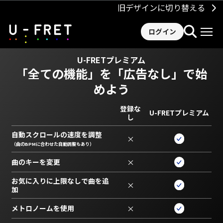
旧デザインに切り替える
ログイン
U-FRETプレミアム
「全ての機能」を
「広告なし」で始
めよう
登録な
U-FRETプレミアム
し
自動スクロールの速度を調整
×
（曲のBPMに合わせた自動調整もあり）
曲のキーを変更
×
お気に入りに上限なしで曲を追
×
加
メトロノームを使用
×