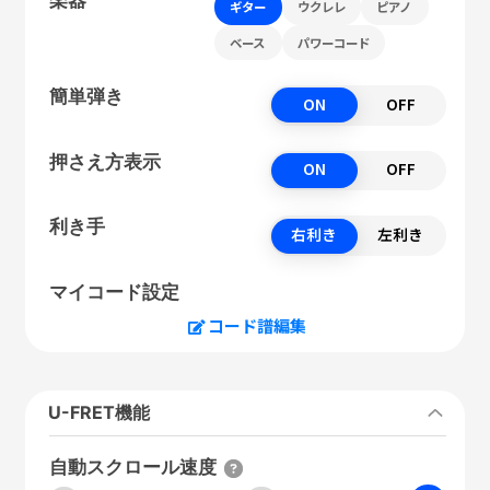
ギター
ウクレレ
ピアノ
ベース
パワーコード
簡単弾き
ON
OFF
押さえ方表示
ON
OFF
利き手
右利き
左利き
マイコード設定
コード譜編集
U-FRET機能
自動スクロール速度