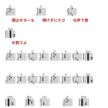
D
A
G
僕
は
ギ
タ
ー
も
弾
け
ず
に
小
さ
な
声
で
君
Gm
を
歌
う
よ
D
A
G
A
D
A
G
Gm
D
A
G
A
D
A
G
Gm
F#m
Bm
Em
D
F#m