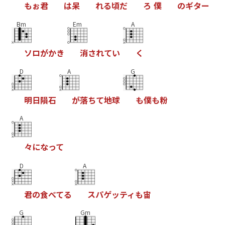
も
ぉ
君
は
呆
れ
る
頃
だ
ろ
僕
の
ギ
タ
ー
Bm
Em
A
ソ
ロ
が
か
き
消
さ
れ
て
い
く
D
A
G
明
日
隕
石
が
落
ち
て
地
球
も
僕
も
粉
A
々
に
な
っ
て
D
A
君
の
食
べ
て
る
ス
パ
ゲ
ッ
テ
ィ
も
宙
G
Gm