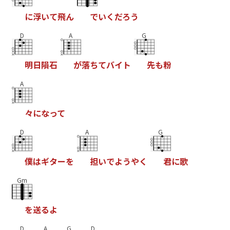
に
浮
い
て
飛
ん
で
い
く
だ
ろ
う
D
A
G
明
日
隕
石
が
落
ち
て
バ
イ
ト
先
も
粉
A
々
に
な
っ
て
D
A
G
僕
は
ギ
タ
ー
を
担
い
で
よ
う
や
く
君
に
歌
Gm
を
送
る
よ
D
A
G
D