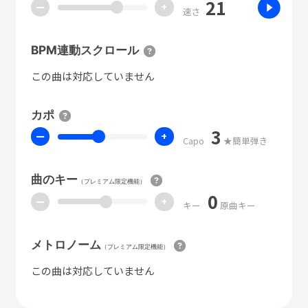
21
ー
+
速さ
BPM連動スクロール
この曲は対応していません
カポ
3
ー
+
Capo
★簡単弾き
曲のキー
（プレミアム限定機能）
0
ー
+
キー
原曲キー
メトロノーム
（プレミアム限定機能）
この曲は対応していません