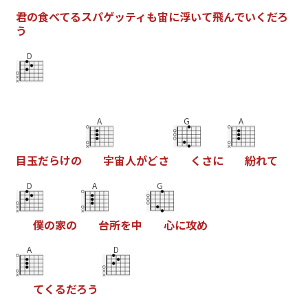
君
の
食
べ
て
る
ス
パ
ゲ
ッ
テ
ィ
も
宙
に
浮
い
て
飛
ん
で
い
く
だ
ろ
う
D
A
G
A
目
玉
だ
ら
け
の
宇
宙
人
が
ど
さ
く
さ
に
紛
れ
て
D
A
G
僕
の
家
の
台
所
を
中
心
に
攻
め
A
D
て
く
る
だ
ろ
う