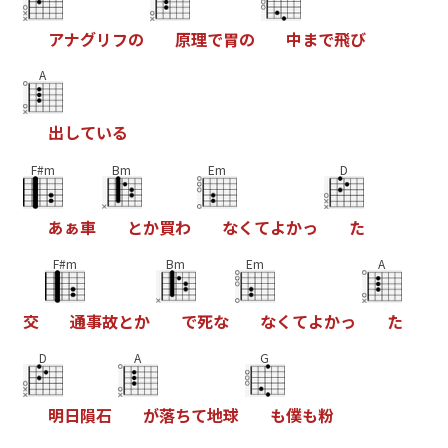
ア
ナ
グ
リ
フ
の
原
理
で
胃
の
中
ま
で
飛
び
A
出
し
て
い
る
F#m
Bm
Em
D
あ
ぁ
車
と
か
買
わ
な
く
て
よ
か
っ
た
F#m
Bm
Em
A
交
通
事
故
と
か
で
死
な
な
く
て
よ
か
っ
た
D
A
G
明
日
隕
石
が
落
ち
て
地
球
も
僕
も
粉