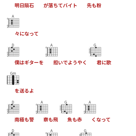
明
日
隕
石
が
落
ち
て
バ
イ
ト
先
も
粉
A
々
に
な
っ
て
D
A
G
僕
は
ギ
タ
ー
を
担
い
で
よ
う
や
く
君
に
歌
Gm
を
送
る
よ
D
A
G
A
南
極
も
警
察
も
飛
魚
も
赤
く
な
っ
て
D
A
G