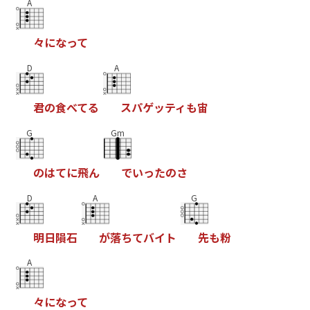
A
々
に
な
っ
て
D
A
君
の
食
べ
て
る
ス
パ
ゲ
ッ
テ
ィ
も
宙
G
Gm
の
は
て
に
飛
ん
で
い
っ
た
の
さ
D
A
G
明
日
隕
石
が
落
ち
て
バ
イ
ト
先
も
粉
A
々
に
な
っ
て