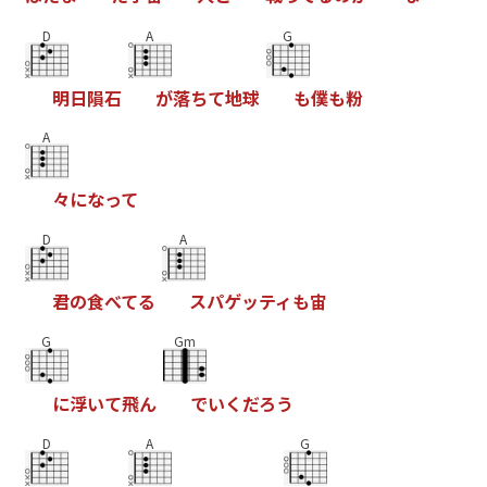
D
A
G
明
日
隕
石
が
落
ち
て
地
球
も
僕
も
粉
A
々
に
な
っ
て
D
A
君
の
食
べ
て
る
ス
パ
ゲ
ッ
テ
ィ
も
宙
G
Gm
に
浮
い
て
飛
ん
で
い
く
だ
ろ
う
D
A
G