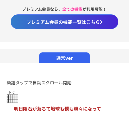
プレミアム会員なら、
全ての機能
が利用可能！
プレミアム会員の機能一覧はこちら
Loaded
:
98.37%
/
Unmute
通常ver
楽譜タップで自動スクロール開始
N.C.
明
日
隕
石
が
落
ち
て
地
球
も
僕
も
粉
々
に
な
っ
て