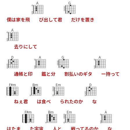
A
G
僕
は
家
を
飛
び
出
し
て
君
だ
け
を
置
き
A
去
り
に
し
て
D
A
G
A
通
帳
と
印
鑑
と
分
割
払
い
の
ギ
タ
ー
持
っ
て
F#m
Bm
Em
D
ね
ぇ
君
は
食
べ
ら
れ
た
の
か
な
F#m
Bm
Em
A
は
た
ま
た
宇
宙
人
と
戦
っ
て
る
の
か
な