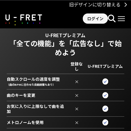
旧デザインに切り替える
ログイン
U-FRETプレミアム
「全ての機能」を
「広告なし」で始
めよう
登録な
U-FRETプレミアム
し
自動スクロールの速度を調整
×
（曲のBPMに合わせた自動調整もあり）
曲のキーを変更
×
お気に入りに上限なしで曲を追
×
加
メトロノームを使用
×