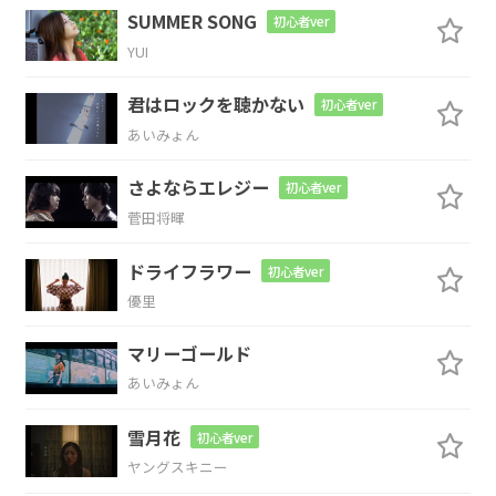
SUMMER SONG
初心者ver
YUI
D7
G7
D7
君はロックを聴かない
初心者ver
“Stand up,
ダンスをしたいのは
誰？”
あいみょん
G7
さよならエレジー
初心者ver
菅田将暉
D
A
Bm
G
ドライフラワー
初心者ver
優里
マリーゴールド
D
A
Bm
G
あいみょん
雪月花
初心者ver
ヤングスキニー
D
A
Bm