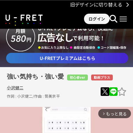
旧デザインに切り替える
ログイン
強い気持ち・強い愛
初心者ver
動画プラス
小沢健二
作詞 :
小沢健二
/作曲 :
筒美京平
もっと見る
arrow_forward_ios