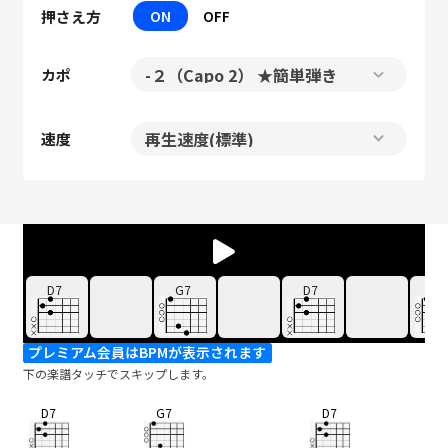
押さえ方
ON
OFF
カポ
速度
D7
G7
D7
G7
プレミアム会員はBPMが表示されます
下の楽譜タッチでスキップします。
D7
G7
D7