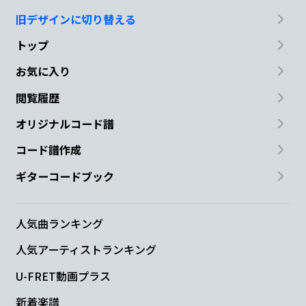
旧デザインに切り替える
パーッと
華やぐ魔
法をかける
トップ
Bm
F#7
D
A♭m7-5
A
お気に入り
閲覧履歴
ああ 街は
深く僕
らを抱
く！
オリジナルコード譜
D
F#7
G
コード譜作成
強い
気持ち
強い愛
心をギュッとつ
ギターコードブック
Gm
なぐ
人気曲ランキング
人気アーティストランキング
D
F#7
G
Gm
U-FRET動画プラス
幾つの
悲しみも
残らず捧げ
あう
新着楽譜