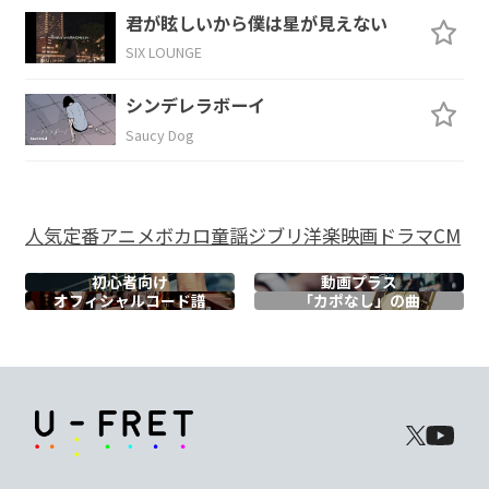
君が眩しいから僕は星が見えない
寒い夜に
遠くの街から まっ
すぐに空を
SIX LOUNGE
G
シンデレラボーイ
降っ
てきた
Saucy Dog
D
Em
D
A7
人気
定番
アニメ
ボカロ
童謡
ジブリ
洋楽
映画
ドラマ
CM
ほら
あっと
いうまの
蜃気楼
初心者向け
動画プラス
D
A
Bm
G
オフィシャル
コード譜
「カポなし」の曲
溢れる光
公園通り
新しい神
様た
D
ちが
Em
D
A7