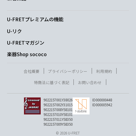
D
E7
D
A7
U-FRETプレミアムの機能
今のこの
気持ち
ほんとだ
よね
U-リク
D
A
Bm
G
U-FRETマガジン
楽器Shop sococo
D
A
Bm
会社概要
プライバシーポリシー
利用規約
屋根を走る仔
猫のように
僕は奇蹟を待
特商法に基づく表記
お問い合わせ
G
9022157001Y38026
ID000000448
9022157002Y31015
ID000005942
っ
ていた
9022157008Y58101
9022157010Y58101
9022157011Y58350
D
Em
D
A7
9022157009Y58350
© 2026 U-FRET