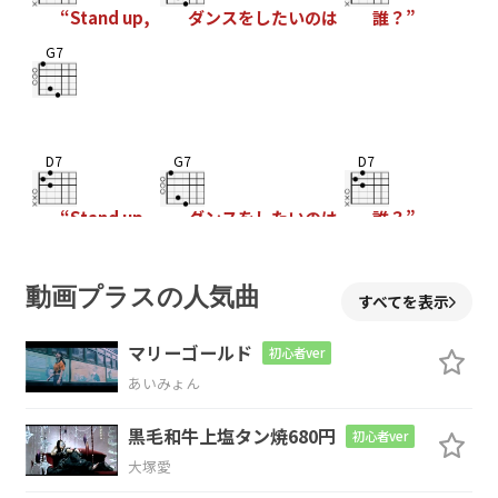
“Stand up,
ダンスをしたいのは
誰？”
G7
D7
G7
D7
“Stand up,
ダンスをしたいのは
誰？”
G7
動画プラスの人気曲
すべてを表示
マリーゴールド
初心者ver
D7
G7
D7
あいみょん
“Stand up,
ダンスをしたいのは
誰？”
黒毛和牛上塩タン焼680円
初心者ver
G7
大塚愛