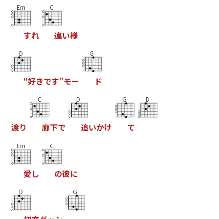
Em
C
す
れ
違
い
様
D
G
“
好
き
で
す
”
モ
ー
ド
C
D
G
D
渡
り
廊
下
で
追
い
か
け
て
Em
C
愛
し
の
彼
に
D
G