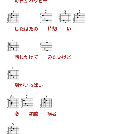
毎
日
が
ハ
ッ
ピ
ー
D
C
G
D
じ
た
ば
た
の
片
想
い
C
G
話
し
か
け
て
み
た
い
け
ど
C
胸
が
い
っ
ぱ
い
Am
C
D
恋
は
臆
病
者
D