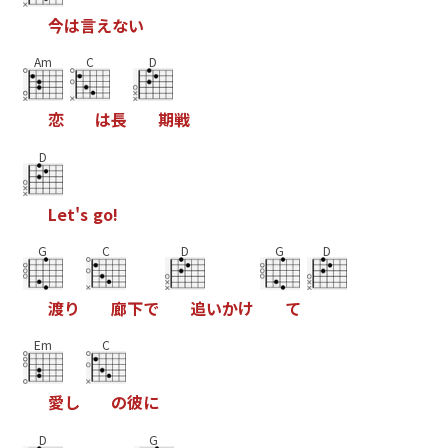
今
は
言
え
な
い
Am
C
D
恋
は
長
期
戦
D
L
e
t
'
s
g
o
!
G
C
D
G
D
渡
り
廊
下
で
追
い
か
け
て
Em
C
愛
し
の
彼
に
D
G