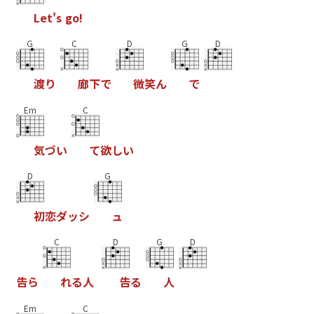
L
e
t
'
s
g
o
!
G
C
D
G
D
渡
り
廊
下
で
微
笑
ん
で
Em
C
気
づ
い
て
欲
し
い
D
G
初
恋
ダ
ッ
シ
ュ
C
D
G
D
告
ら
れ
る
人
告
る
人
Em
C