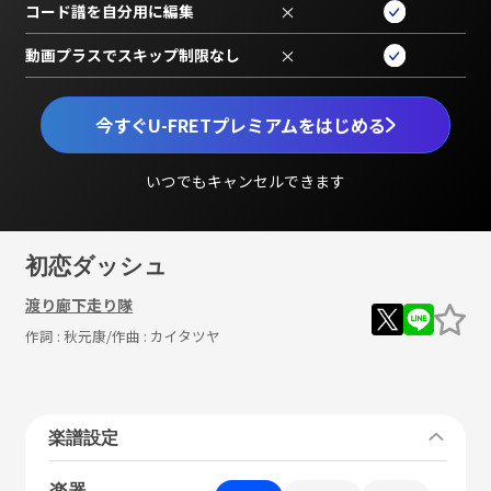
コード譜を自分用に編集
×
動画プラスでスキップ制限なし
×
今すぐU-FRETプレミアムをはじめる
いつでもキャンセルできます
初恋ダッシュ
渡り廊下走り隊
作詞 :
秋元康
/作曲 :
カイタツヤ
楽譜設定
楽器