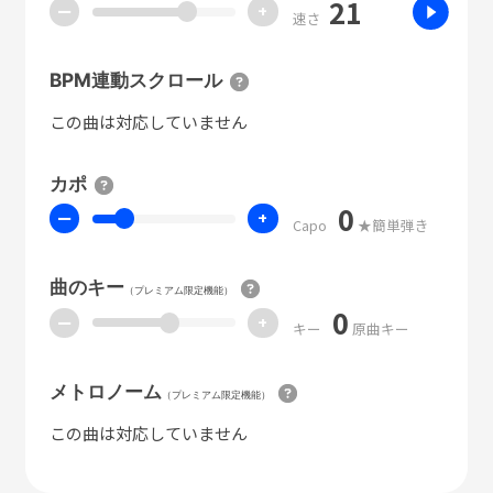
21
ー
+
速さ
BPM連動スクロール
この曲は対応していません
カポ
0
ー
+
Capo
★簡単弾き
曲のキー
（プレミアム限定機能）
0
ー
+
キー
原曲キー
メトロノーム
（プレミアム限定機能）
この曲は対応していません