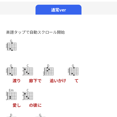
Mute
通常ver
楽譜タップで自動スクロール開始
G
G
C
D
G
渡
り
廊
下
で
追
い
か
け
て
Em
C
愛
し
の
彼
に
D
G