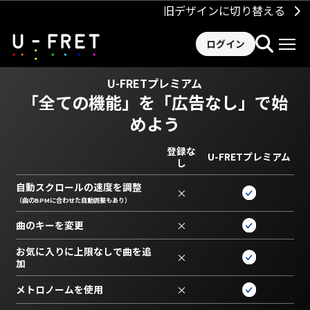
旧デザインに切り替える
ログイン
U-FRETプレミアム
「全ての機能」を
「広告なし」で始
めよう
登録な
U-FRETプレミアム
し
自動スクロールの速度を調整
×
（曲のBPMに合わせた自動調整もあり）
曲のキーを変更
×
お気に入りに上限なしで曲を追
×
加
メトロノームを使用
×