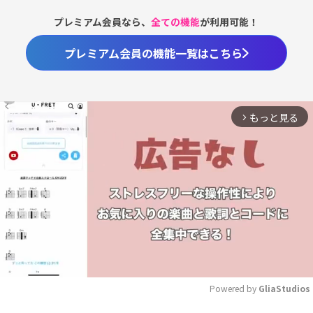
プレミアム会員なら、
全ての機能
が利用可能！
プレミアム会員の機能一覧はこちら
もっと見る
arrow_forward_ios
Powered by 
GliaStudios