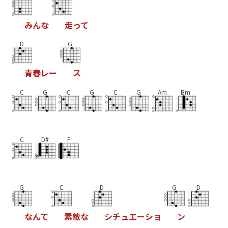
み
ん
な
走
っ
て
D
G
青
春
レ
ー
ス
C
G
C
G
C
G
Am
Bm
C
D#
F
G
C
D
G
D
な
ん
て
素
敵
な
シ
チ
ュ
エ
ー
シ
ョ
ン