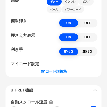
ギター
ウクレレ
ピアノ
ベース
パワーコード
簡単弾き
ON
OFF
押さえ方表示
ON
OFF
利き手
右利き
左利き
マイコード設定
コード譜編集
U-FRET機能
自動スクロール速度