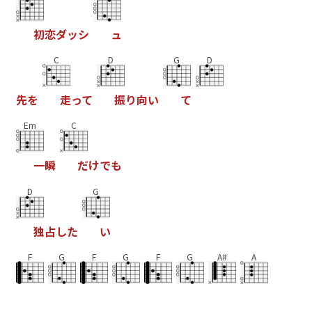
初
恋
ダ
ッ
シ
ュ
C
D
G
D
先
を
走
っ
て
振
り
向
い
て
Em
C
一
瞬
だ
け
で
も
D
G
独
占
し
た
い
F
G
F
G
F
G
A#
A