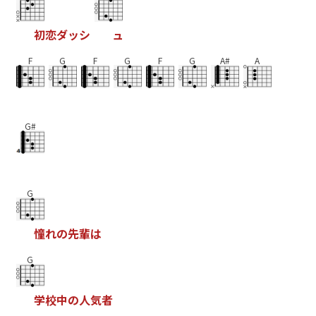
初
恋
ダ
ッ
シ
ュ
F
G
F
G
F
G
A#
A
G#
G
憧
れ
の
先
輩
は
G
学
校
中
の
人
気
者