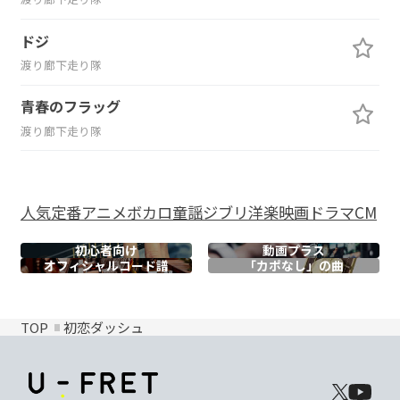
ドジ
渡り廊下走り隊
青春のフラッグ
渡り廊下走り隊
人気
定番
アニメ
ボカロ
童謡
ジブリ
洋楽
映画
ドラマ
CM
初心者向け
動画プラス
オフィシャル
コード譜
「カポなし」の曲
TOP
初恋ダッシュ