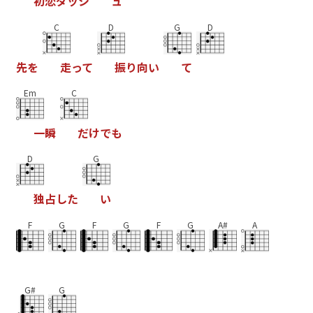
初
恋
ダ
ッ
シ
ュ
C
D
G
D
先
を
走
っ
て
振
り
向
い
て
Em
C
一
瞬
だ
け
で
も
D
G
独
占
し
た
い
F
G
F
G
F
G
A#
A
G#
G