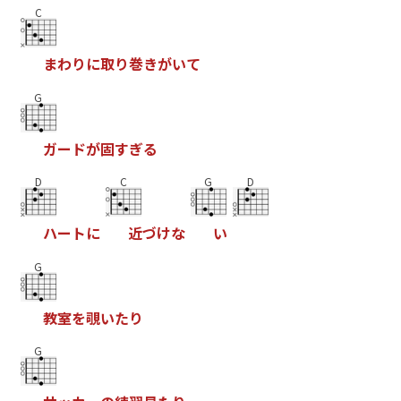
C
ま
わ
り
に
取
り
巻
き
が
い
て
G
ガ
ー
ド
が
固
す
ぎ
る
D
C
G
D
ハ
ー
ト
に
近
づ
け
な
い
G
教
室
を
覗
い
た
り
G