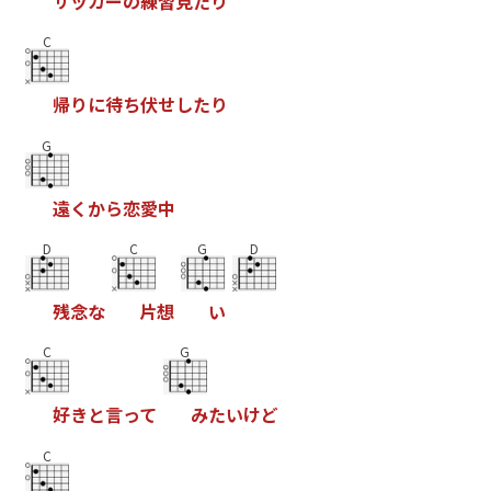
サ
ッ
カ
ー
の
練
習
見
た
り
C
帰
り
に
待
ち
伏
せ
し
た
り
G
遠
く
か
ら
恋
愛
中
D
C
G
D
残
念
な
片
想
い
C
G
好
き
と
言
っ
て
み
た
い
け
ど
C