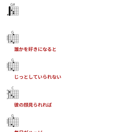
G#
G
誰
か
を
好
き
に
な
る
と
G
じ
っ
と
し
て
い
ら
れ
な
い
C
彼
の
顔
見
ら
れ
れ
ば
G