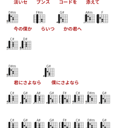
淡
い
セ
ブ
ン
ス
コ
ー
ド
を
添
え
て
D#m
F#m
G#
A#m
F
今
の
僕
か
ら
い
つ
か
の
君
へ
C#
D#
D#m
G#
君
に
さ
よ
な
ら
僕
に
さ
よ
な
ら
C#
G#
A#
G#
F#
C#
D#m
G#
C#
G#
A#
G#
F#
C#
D#m
G#