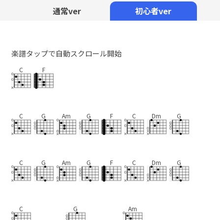
通常ver
初心者ver
楽譜タップで自動スクロール開始
C
F
C
G
Am
G
F
C
Dm
G
C
G
Am
G
F
C
Dm
G
C
G
Am