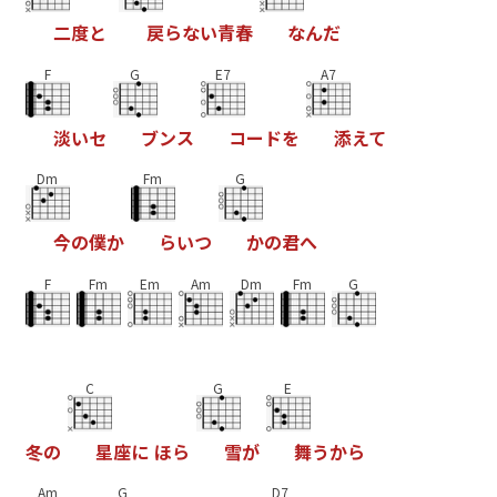
二
度
と
戻
ら
な
い
青
春
な
ん
だ
F
G
E7
A7
淡
い
セ
ブ
ン
ス
コ
ー
ド
を
添
え
て
Dm
Fm
G
今
の
僕
か
ら
い
つ
か
の
君
へ
F
Fm
Em
Am
Dm
Fm
G
C
G
E
冬
の
星
座
に
ほ
ら
雪
が
舞
う
か
ら
Am
G
D7