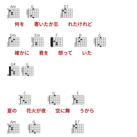
Am
G
D7
何
を
書
い
た
か
忘
れ
た
け
れ
ど
Dm
Em
F
D
G
確
か
に
君
を
想
っ
て
い
た
G#
G
C
G
E
夏
の
花
火
が
夜
空
に
舞
う
か
ら
Am
G
D7