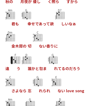
秋
の
月
夜
が
優
し
く
照
ら
す
か
ら
Am
G
D7
君
も
幸
せ
で
あ
っ
て
欲
し
い
な
ぁ
Dm
C
金
木
犀
の
切
な
い
香
り
に
F
D
G
違
う
誰
か
と
包
ま
れ
て
る
の
だ
ろ
う
C
G
E
さ
よ
な
ら
忘
れ
ら
れ
な
い
l
o
v
e
s
o
n
g
Am
G
D