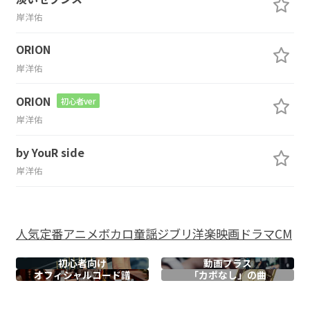
岸洋佑
ORION
岸洋佑
ORION
初心者ver
岸洋佑
by YouR side
岸洋佑
人気
定番
アニメ
ボカロ
童謡
ジブリ
洋楽
映画
ドラマ
CM
初心者向け
動画プラス
オフィシャル
コード譜
「カポなし」の曲