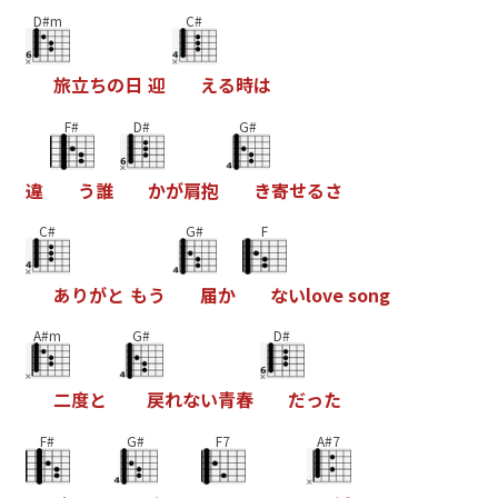
D#m
C#
旅
立
ち
の
日
迎
え
る
時
は
F#
D#
G#
違
う
誰
か
が
肩
抱
き
寄
せ
る
さ
C#
G#
F
あ
り
が
と
も
う
届
か
な
い
l
o
v
e
s
o
n
g
A#m
G#
D#
二
度
と
戻
れ
な
い
青
春
だ
っ
た
F#
G#
F7
A#7