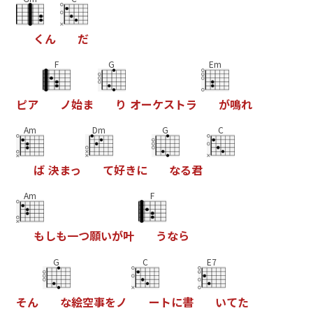
く
ん
だ
F
G
Em
ピ
ア
ノ
始
ま
り
オ
ー
ケ
ス
ト
ラ
が
鳴
れ
Am
Dm
G
C
ば
決
ま
っ
て
好
き
に
な
る
君
Am
F
も
し
も
一
つ
願
い
が
叶
う
な
ら
G
C
E7
そ
ん
な
絵
空
事
を
ノ
ー
ト
に
書
い
て
た