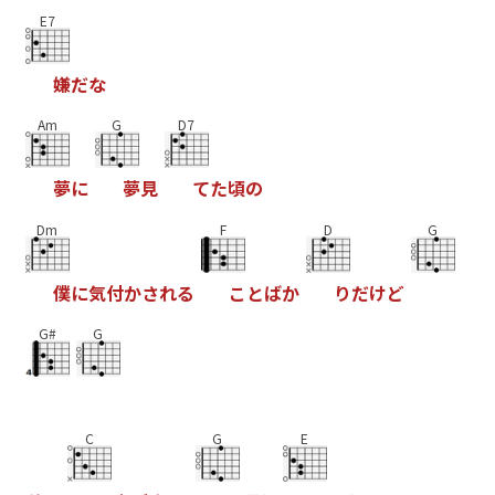
E7
嫌
だ
な
Am
G
D7
夢
に
夢
見
て
た
頃
の
Dm
F
D
G
僕
に
気
付
か
さ
れ
る
こ
と
ば
か
り
だ
け
ど
G#
G
C
G
E