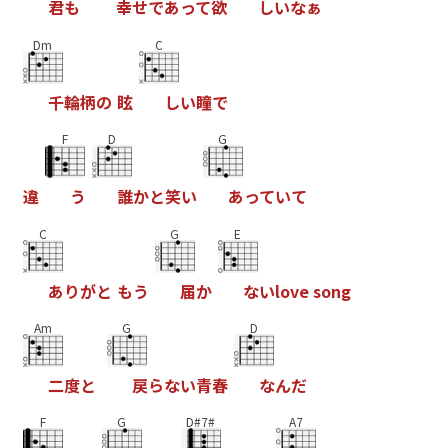
君
も
幸
せ
で
あ
っ
て
欲
し
い
な
ぁ
Dm
C
千
輪
柄
の
眩
し
い
瞳
で
F
D
G
違
う
誰
か
と
笑
い
あ
っ
て
い
て
C
G
E
あ
り
が
と
も
う
届
か
な
い
l
o
v
e
s
o
n
g
Am
G
D
二
度
と
戻
ら
な
い
青
春
な
ん
だ
F
G
D#7#
A7