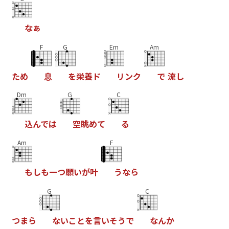
な
ぁ
F
G
Em
Am
た
め
息
を
栄
養
ド
リ
ン
ク
で
流
し
Dm
G
C
込
ん
で
は
空
眺
め
て
る
Am
F
も
し
も
一
つ
願
い
が
叶
う
な
ら
G
C
つ
ま
ら
な
い
こ
と
を
言
い
そ
う
で
な
ん
か