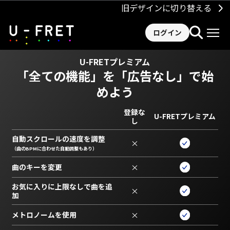
旧デザインに切り替える
ログイン
U-FRETプレミアム
「全ての機能」を
「広告なし」で始
めよう
登録な
U-FRETプレミアム
し
自動スクロールの速度を調整
×
（曲のBPMに合わせた自動調整もあり）
曲のキーを変更
×
お気に入りに上限なしで曲を追
×
加
メトロノームを使用
×