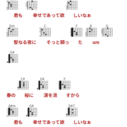
君
も
幸
せ
で
あ
っ
て
欲
し
い
な
ぁ
Dm
C
F
D
G
聖
な
る
夜
に
そ
っ
と
願
っ
た
u
m
G#
C#
G#
F
春
の
桜
に
涙
を
流
す
か
ら
A#m
G#
D#7
君
も
幸
せ
で
あ
っ
て
欲
し
い
な
ぁ