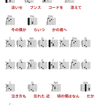
淡
い
セ
ブ
ン
ス
コ
ー
ド
を
添
え
て
Dm
Fm
Dm
今
の
僕
か
ら
い
つ
か
の
君
へ
C
G
Am
G
F
C
Dm
G
C
G
Am
G
F
C
Dm
G
C
G
Am
Gm
泣
き
方
も
忘
れ
た
近
頃
の
僕
は
な
ん
だ
か
C