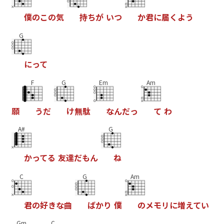
僕
の
こ
の
気
持
ち
が
い
つ
か
君
に
届
く
よ
う
G
に
っ
て
F
G
Em
Am
願
う
だ
け
無
駄
な
ん
だ
っ
て
わ
A#
G
か
っ
て
る
友
達
だ
も
ん
ね
C
G
Am
君
の
好
き
な
曲
ば
か
り
僕
の
メ
モ
リ
に
増
え
て
い
Gm
C