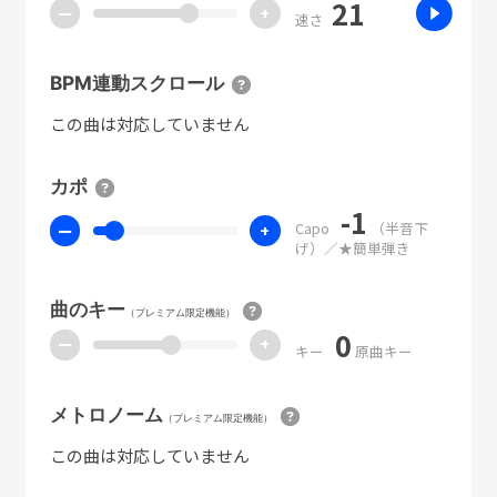
21
ー
+
速さ
BPM連動スクロール
この曲は対応していません
カポ
-1
Capo
（半音下
ー
+
げ）／★簡単弾き
曲のキー
（プレミアム限定機能）
0
ー
+
キー
原曲キー
メトロノーム
（プレミアム限定機能）
この曲は対応していません