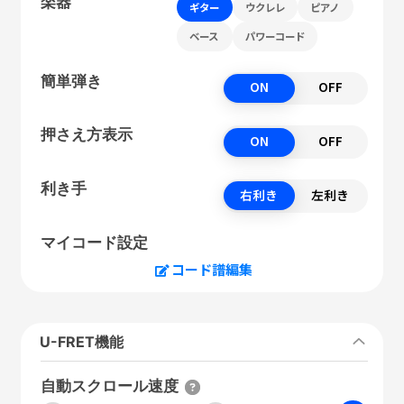
楽器
ギター
ウクレレ
ピアノ
ベース
パワーコード
簡単弾き
ON
OFF
押さえ方表示
ON
OFF
利き手
右利き
左利き
マイコード設定
コード譜編集
U-FRET機能
自動スクロール速度