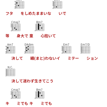
フ
タ
を
し
め
た
ま
ま
い
な
い
で
Cmaj7
Bm7
等
身
大
で
童
心
抱
い
て
Am7
D#dim
Em7
Em7/D
決
し
て
纏
(
ま
と
)
わ
な
い
イ
ミ
テ
ー
シ
ョ
ン
N.C.
決
し
て
迷
わ
ず
生
き
て
こ
う
Cmaj7
Bm7
キ
ミ
で
も
キ
ミ
で
も