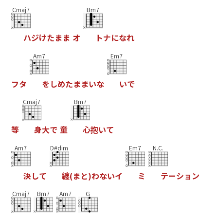
Cmaj7
Bm7
ハ
ジ
け
た
ま
ま
オ
ト
ナ
に
な
れ
Am7
Em7
フ
タ
を
し
め
た
ま
ま
い
な
い
で
Cmaj7
Bm7
等
身
大
で
童
心
抱
い
て
Am7
D#dim
Em7
N.C.
決
し
て
纏
(
ま
と
)
わ
な
い
イ
ミ
テ
ー
シ
ョ
ン
Cmaj7
Bm7
Am7
G