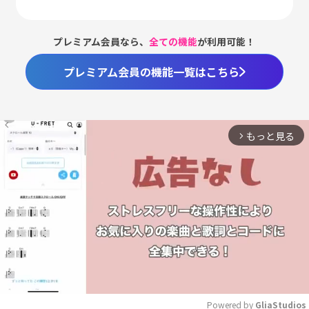
プレミアム会員なら、
全ての機能
が利用可能！
プレミアム会員の機能一覧はこちら
もっと見る
arrow_forward_ios
Powered by 
GliaStudios