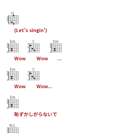
G
(
L
e
t
'
s
s
i
n
g
i
n
'
)
Em
C
Em
W
o
w
W
o
w
.
.
.
Em
C
W
o
w
W
o
w
.
.
.
Em
恥
ず
か
し
が
ら
な
い
で
N.C.