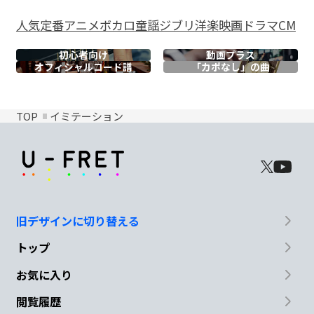
人気
定番
アニメ
ボカロ
童謡
ジブリ
洋楽
映画
ドラマ
CM
初心者向け
動画プラス
オフィシャル
コード譜
「カポなし」の曲
TOP
イミテーション
旧デザインに切り替える
トップ
お気に入り
閲覧履歴