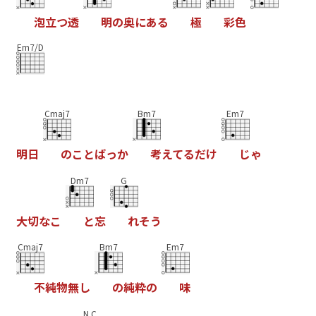
泡
立
つ
透
明
の
奥
に
あ
る
極
彩
色
Em7/D
Cmaj7
Bm7
Em7
明
日
の
こ
と
ば
っ
か
考
え
て
る
だ
け
じ
ゃ
Dm7
G
大
切
な
こ
と
忘
れ
そ
う
Cmaj7
Bm7
Em7
不
純
物
無
し
の
純
粋
の
味
N.C.