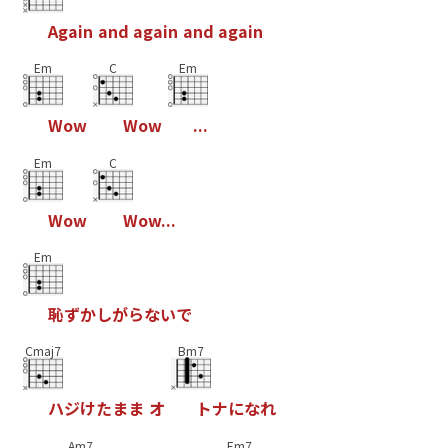
A
g
a
i
n
a
n
d
a
g
a
i
n
a
n
d
a
g
a
i
n
Em
C
Em
W
o
w
W
o
w
.
.
.
Em
C
W
o
w
W
o
w
.
.
.
Em
恥
ず
か
し
が
ら
な
い
で
Cmaj7
Bm7
ハ
ジ
け
た
ま
ま
オ
ト
ナ
に
な
れ
Am7
Em7