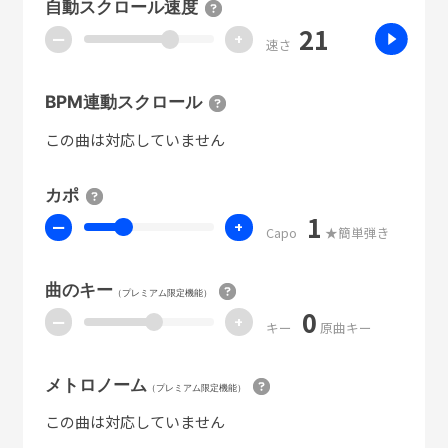
自動スクロール速度
21
ー
+
速さ
BPM連動スクロール
この曲は対応していません
カポ
1
ー
+
Capo
★簡単弾き
曲のキー
（プレミアム限定機能）
0
ー
+
キー
原曲キー
メトロノーム
（プレミアム限定機能）
この曲は対応していません