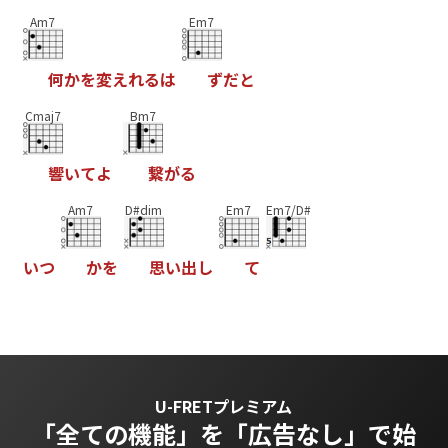
Am7
Em7
何
か
を
変
え
れ
る
は
ず
だ
と
Cmaj7
Bm7
響
い
て
よ
繋
が
る
Am7
D#dim
Em7
Em7/D#
い
つ
か
を
思
い
出
し
て
U-FRETプレミアム
「全ての機能」を
「広告なし」で始