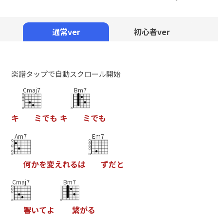
Mute
通常ver
初心者ver
楽譜タップで自動スクロール開始
Cmaj7
Bm7
キ
ミ
で
も
キ
ミ
で
も
Am7
Em7
何
か
を
変
え
れ
る
は
ず
だ
と
Cmaj7
Bm7
響
い
て
よ
繋
が
る