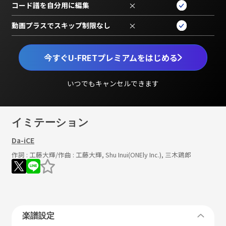
コード譜を自分用に編集
×
動画プラスでスキップ制限なし
×
今すぐU-FRETプレミアムをはじめる
いつでもキャンセルできます
イミテーション
Da-iCE
作詞 :
工藤大輝
/作曲 :
工藤大輝, Shu Inui(ONEly Inc.), 三木鶏郎
楽譜設定