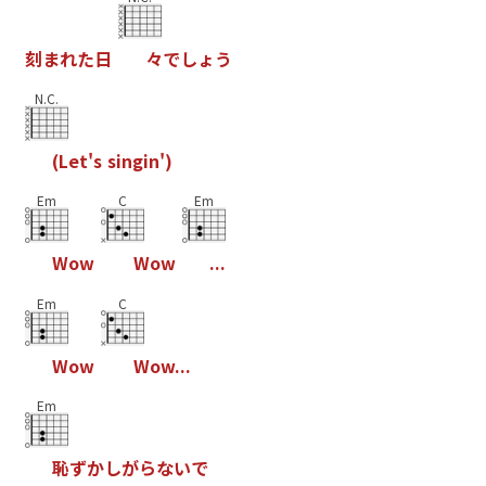
刻
ま
れ
た
日
々
で
し
ょ
う
N.C.
(
L
e
t
'
s
s
i
n
g
i
n
'
)
Em
C
Em
W
o
w
W
o
w
.
.
.
Em
C
W
o
w
W
o
w
.
.
.
Em
恥
ず
か
し
が
ら
な
い
で