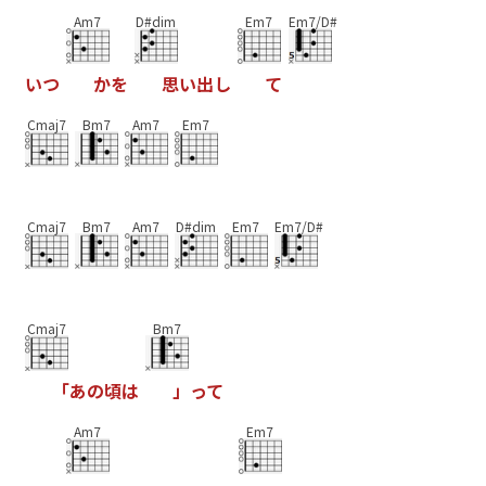
Am7
D#dim
Em7
Em7/D#
い
つ
か
を
思
い
出
し
て
Cmaj7
Bm7
Am7
Em7
Cmaj7
Bm7
Am7
D#dim
Em7
Em7/D#
Cmaj7
Bm7
「
あ
の
頃
は
」
っ
て
Am7
Em7