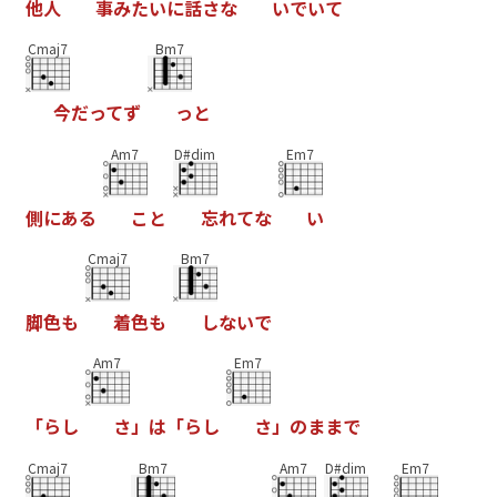
他
人
事
み
た
い
に
話
さ
な
い
で
い
て
Cmaj7
Bm7
今
だ
っ
て
ず
っ
と
Am7
D#dim
Em7
側
に
あ
る
こ
と
忘
れ
て
な
い
Cmaj7
Bm7
脚
色
も
着
色
も
し
な
い
で
Am7
Em7
「
ら
し
さ
」
は
「
ら
し
さ
」
の
ま
ま
で
Cmaj7
Bm7
Am7
D#dim
Em7