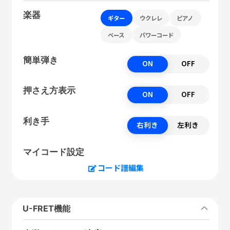
楽器
ギター
ウクレレ
ピアノ
ベース
パワーコード
簡単弾き
ON
OFF
押さえ方表示
ON
OFF
利き手
右利き
左利き
マイコード設定
コード譜編集
U-FRET機能