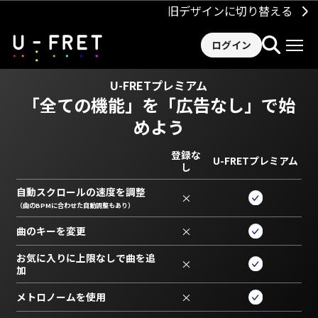
旧デザインに切り替える
ログイン
U-FRETプレミアム
「全ての機能」を
「広告なし」で始
めよう
登録な
U-FRETプレミアム
し
自動スクロールの速度を調整
×
（曲のBPMに合わせた自動調整もあり）
曲のキーを変更
×
お気に入りに上限なしで曲を追
×
加
メトロノームを使用
×