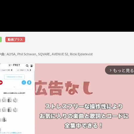
動画プラス
作曲 :
ALYSA, Phil Schwan, SQVARE, AVENUE 52, Ricki Ejderkvist
もっと見る
arrow_forward_ios