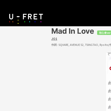
Mad In Love
初心者ver
JO1
作詞 :
SQVARE, AVENUE 52, TSINGTAO, Ryo Ito
/