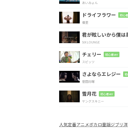
あいみょん
君と出会い 変わる
世
ドライフラワー
初心者
優里
D
B7
君が眩しいから僕は
何
気ない日々さえ
眩
SIX LOUNGE
チェリー
Em
EmM7
D
A
初心者ver
スピッツ
そ
の笑
顔が
一
さよならエレジー
初
菅田将暉
Am
D
雪月花
初心者ver
The
only thing
that I
ヤングスキニー
Em
D
C
人気
定番
アニメ
ボカロ
童謡
ジブリ
洋
僕
ら二
人の
物語