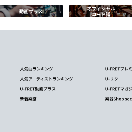
オフィシャル
動画プラス
コード譜
かり
Em
u
ghing
人気曲ランキング
U-FRETプ
7
人気アーティストランキング
U-リク
U-FRET動画プラス
U-FRETマガ
新着楽譜
楽器Shop soc
 in love