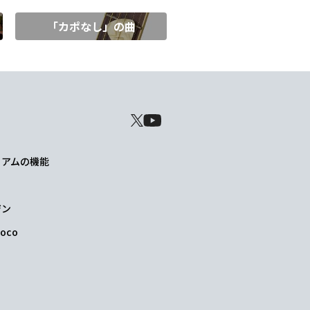
「カポなし」の曲
レミアムの機能
ジン
oco