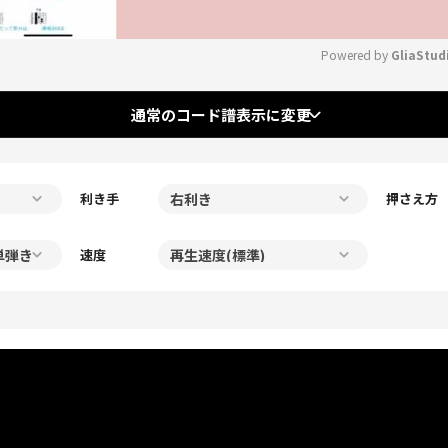
Powered by 
GliaStud
Mute
通常のコード譜表示に変更
利き手
押さえ方
速度