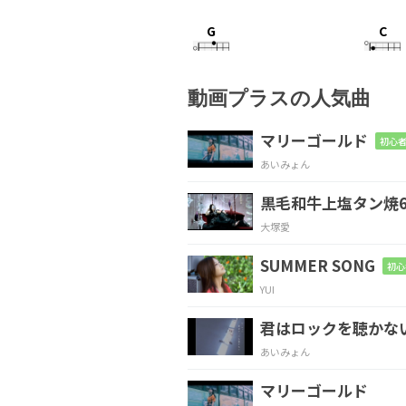
G
C
Open your eyes to
wo
動画プラスの人気曲
D
B7
マリーゴールド
初心者
あいみょん
心澄まして
感じてごら
黒毛和牛上塩タン焼6
A
大塚愛
無数に浮
かぶ色
SUMMER SONG
初心
YUI
Cm
D
君はロックを聴かな
僕らをそっと
包むよう
あいみょん
マリーゴールド
G
C