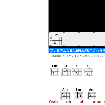
Em
プレミアム会員はBPMが表示されま
下の楽譜をクリックするとスキップします。
Em
D
C
G
Am
Bm
Am
Yeah
oh
oh
mad i