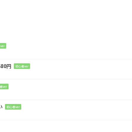
nderland
Em
ver
ん
80円
初心者ver
者ver
い
初心者ver