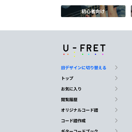
初心者向け
D
G
終
わらないでと
願うば
Bm
A
B
We're
dan
cing
la
旧デザインに切り替える
C
D
B
トップ
想いは止められ
ない
お気に入り
閲覧履歴
N.C.
E
オリジナルコード譜
Girl you know I'm
mad
コード譜作成
ギターコードブック