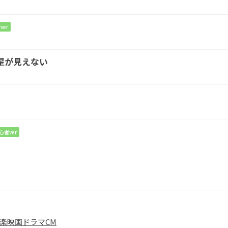
界
ver
星が見えない
しくなって
番
心者ver
G
B7
need ba
by
楽
映画
ドラマ
CM