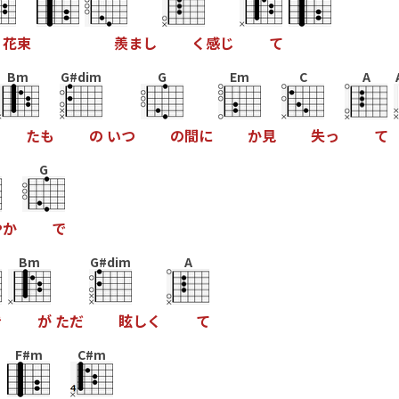
花
束
羨
ま
し
く
感
じ
て
Bm
G#dim
G
Em
C
A
た
も
の
い
つ
の
間
に
か
見
失
っ
て
G
や
か
で
Bm
G#dim
A
き
が
た
だ
眩
し
く
て
F#m
C#m