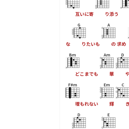
互
い
に
寄
り
添
う
G
A
な
り
た
い
も
の
求
め
Bm
Am
D
ど
こ
ま
で
も
華
F#m
Em
C
埋
も
れ
な
い
輝
D
E