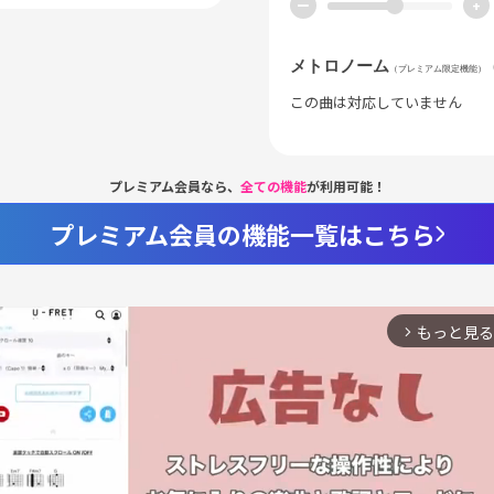
ー
+
メトロノーム
（プレミアム限定機能）
この曲は対応していません
プレミアム会員なら、
全ての機能
が利用可能！
プレミアム会員の機能一覧はこちら
もっと見る
arrow_forward_ios