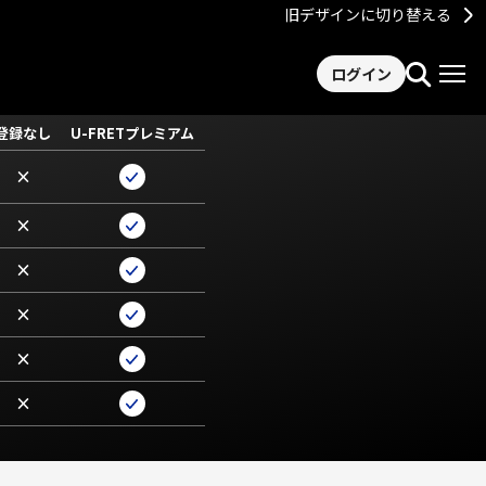
旧デザインに切り替える
ログイン
登録なし
U-FRETプレミアム
×
×
×
×
×
×