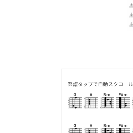
楽譜タップで自動スクロー
G
A
Bm
F#m
G
A
Bm
F#m