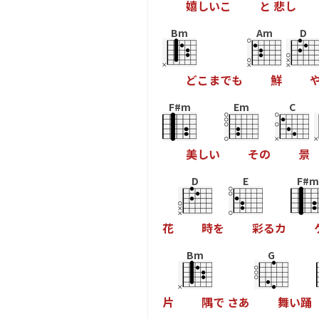
嬉
し
い
こ
と
悲
し
Bm
Am
D
ど
こ
ま
で
も
鮮
F#m
Em
C
美
し
い
そ
の
景
D
E
F#m
花
時
を
彩
る
カ
Bm
G
片
隅
で
さ
あ
舞
い
踊