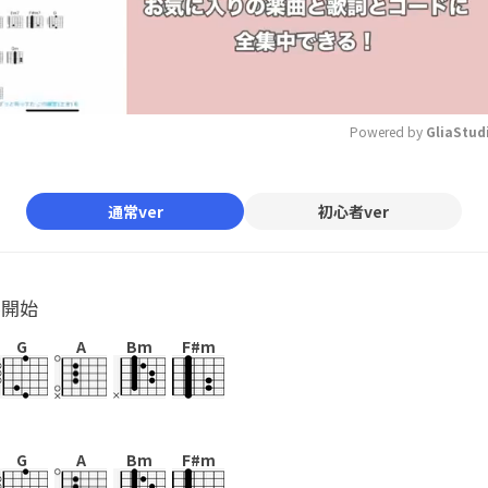
Powered by 
GliaStud
Mute
通常ver
初心者ver
ル開始
G
A
Bm
F#m
G
A
Bm
F#m