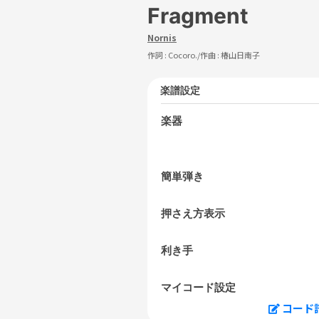
Fragment
Nornis
作詞 :
Cocoro.
/作曲 :
椿山日南子
楽譜設定
楽器
簡単弾き
押さえ方表示
利き手
マイコード設定
コード