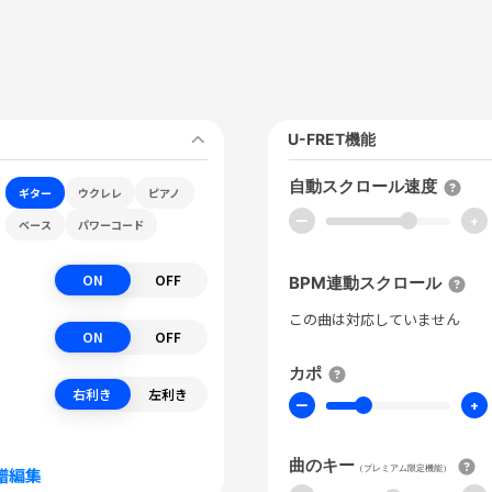
U-FRET機能
自動スクロール速度
ギター
ウクレレ
ピアノ
ー
+
ベース
パワーコード
ON
OFF
BPM連動スクロール
この曲は対応していません
ON
OFF
カポ
右利き
左利き
ー
+
曲のキー
（プレミアム限定機能）
譜編集