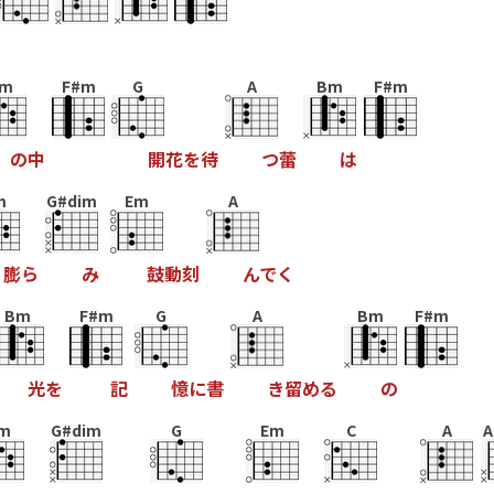
m
F#m
G
A
Bm
F#m
の
中
開
花
を
待
つ
蕾
は
m
G#dim
Em
A
膨
ら
み
鼓
動
刻
ん
で
く
Bm
F#m
G
A
Bm
F#m
光
を
記
憶
に
書
き
留
め
る
の
m
G#dim
G
Em
C
A
A