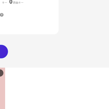
0
キー
原曲キー