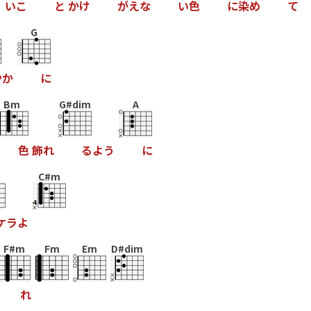
い
こ
と
か
け
が
え
な
い
色
に
染
め
て
G
や
か
に
Bm
G#dim
A
色
飾
れ
る
よ
う
に
C#m
ケ
ラ
よ
F#m
Fm
Em
D#dim
れ