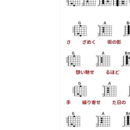
G
A
B
さ
ざ
め
く
街
の
影
G
A
B
想
い
馳
せ
る
ほ
ど
G
A
手
繰
り
寄
せ
た
日
の
G
A
B