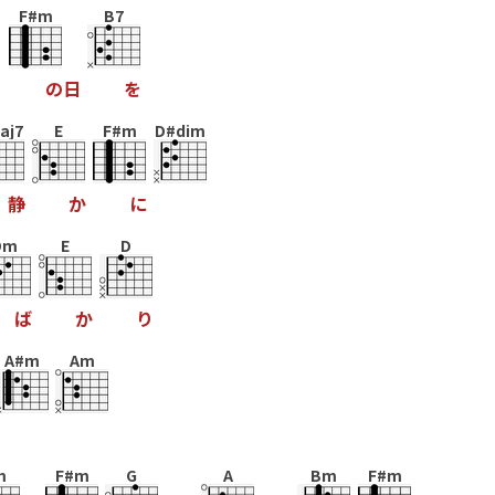
F#m
B7
そ
の
日
を
aj7
E
F#m
D#dim
静
か
に
Dm
E
D
ば
か
り
A#m
Am
m
F#m
G
A
Bm
F#m