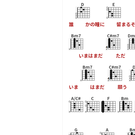
D
E
誰
か
の
瞳
に
留
ま
る
Bm7
C#m7
Dm
い
ま
は
ま
だ
た
だ
Bm7
C#m7
い
ま
は
ま
だ
願
う
A/C#
C
F
Bm
G
A
B