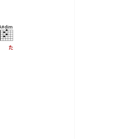
A#dim
た