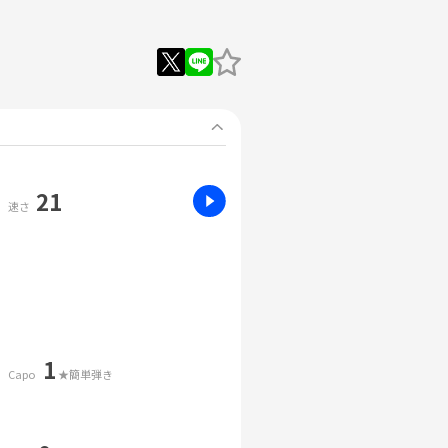
21
速さ
1
Capo
★簡単弾き