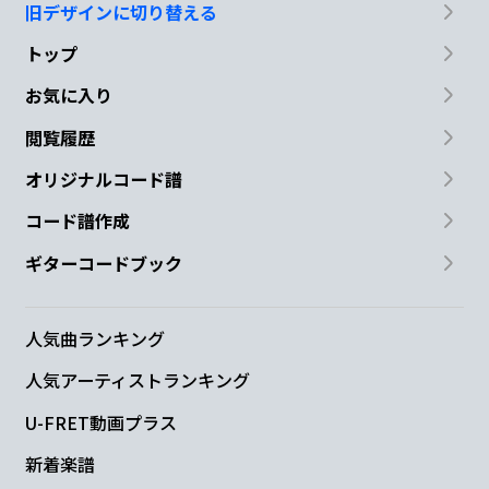
旧デザインに切り替える
いつ
か又あ
える日が
くる
かし
Dm7
Em
トップ
お気に入り
ら
閲覧履歴
Cmaj7
Dsus4
D
Bm7
Em7
オリジナルコード譜
残した
傷
跡が消
えない
コード譜作成
ギターコードブック
Am7
B7
Em7
A7
それ
ぞれの場
所ま
で
人気曲ランキング
Am7
B7
人気アーティストランキング
U-FRET動画プラス
もう
行かなくっ
ちゃ
新着楽譜
C#m7-5
Cmaj7
Bm7
Em7