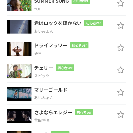
SUMMER SONG
Cmaj7
Cm7
初心者ver
YUI
探し
ながら
君の顔
君はロックを聴かない
初心者ver
Bm7
Em7
C#m7-5
D7sus4
D7
あいみょん
ドライフラワー
ち
らり盗み
見ては目
をそら
す
初心者ver
優里
G
Dm7
Cmaj7
Cm7
チェリー
初心者ver
あれか
らどれくらい
夜を越
えた
スピッツ
マリーゴールド
の？
あいみょん
Bm7
Em7
C#m7-5
D7sus4
D7
さよならエレジー
初心者ver
菅田将暉
苦手な
処から逃
げてる
の？