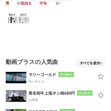
思
い出はと
けな
い
Bm7
Em7
C#m7-5
Cmaj7
Bm7
Em7
動画プラスの人気曲
すべてを表示
G
Dm7
Cmaj7
Cm7
マリーゴールド
初心者ver
あいみょん
G
Dm7
黒毛和牛上塩タン焼680円
初心者ver
大塚愛
四つ葉
のクローバー