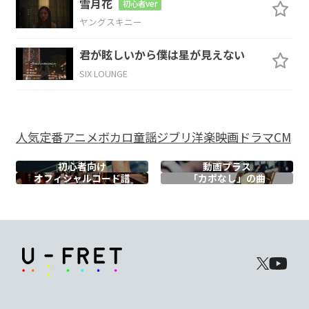
雪月花
初心者ver
Cmaj7
G/B
Am7
G
ヤングスキニー
服を着
替えて窓
の外を見
てみよう
君が眩しいから僕は星が見えない
SIX LOUNGE
Am7
Bm7
Cmaj7
深
呼吸
して見
える
人気
定番
アニメ
ボカロ
童謡
ジブリ
洋楽
映画
ドラマ
CM
C#m7-5
Am/D
B7
初心者向け
動画プラス
オフィシャル
コード譜
「カポなし」の曲
景
色は違
うはずだ
わ
Cmaj7
Dsus4
D
Bm7
Em7
こ
われた
大
切な
もの
と
Am7
B7
Em7
D#m7