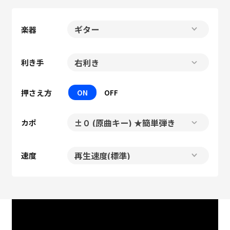
楽器
利き手
押さえ方
ON
OFF
カポ
速度