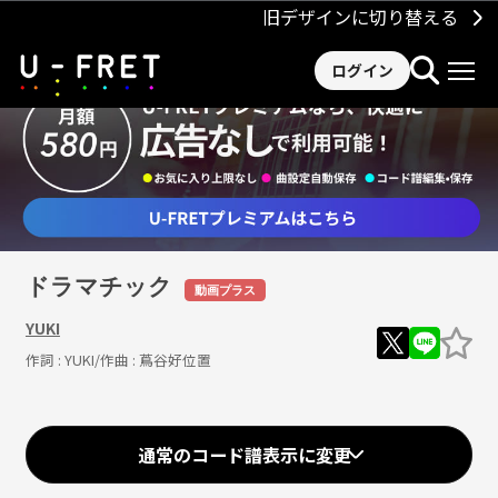
旧デザインに切り替える
ログイン
ドラマチック
動画プラス
YUKI
作詞 :
YUKI
/作曲 :
蔦谷好位置
Loaded
:
98.37%
/
Unmute
通常のコード譜表示に変更