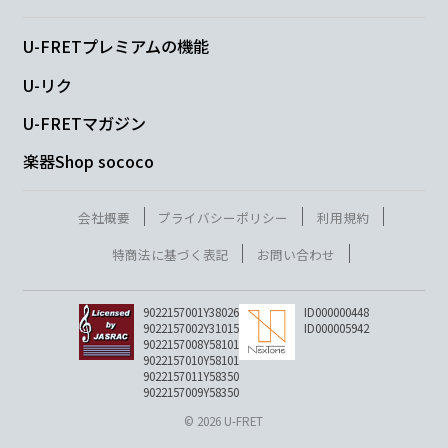
U-FRETプレミアムの機能
U-リク
C#m7-5
Cmaj7
Bm7
Em7
U-FRETマガジン
楽器Shop sococo
G
Dm7
会社概要
プライバシーポリシー
利用規約
ポプラ
並木
特商法に基づく表記
お問い合わせ
Cmaj7
Cm7
9022157001Y38026
ID000000448
9022157002Y31015
ID000005942
出せな
いままのラ
ヴレター
9022157008Y58101
9022157010Y58101
9022157011Y58350
Bm7
Em7
C#m7-5
D7sus4
D7
9022157009Y58350
© 2026 U-FRET
何度も手を振
り返した
別れ
際