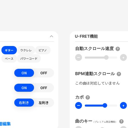
U-FRET機能
自動スクロール速度
ギター
ウクレレ
ピアノ
ー
+
ベース
パワーコード
ON
OFF
BPM連動スクロール
この曲は対応していません
ON
OFF
カポ
右利き
左利き
ー
+
曲のキー
（プレミアム限定機能）
譜編集