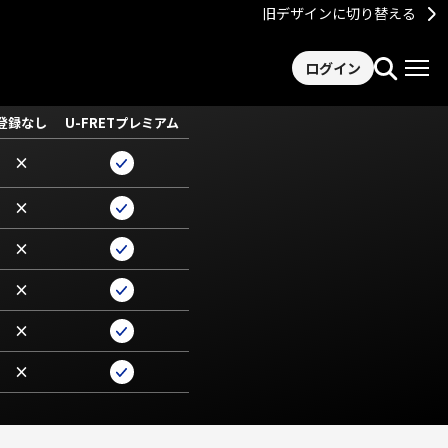
旧デザインに切り替える
ログイン
登録なし
U-FRETプレミアム
×
×
×
×
×
×