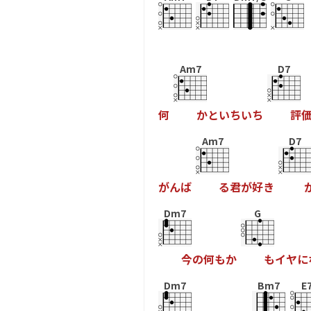
Am7
D7
何
か
と
い
ち
い
ち
評
Am7
D7
が
ん
ば
る
君
が
好
き
Dm7
G
今
の
何
も
か
も
イ
ヤ
に
Dm7
Bm7
E