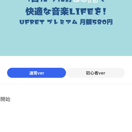
通常ver
初心者ver
ル開始