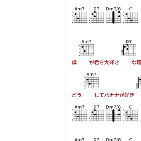
Am7
D7
Dm7/G
C
Am7
D7
僕
が
君
を
大
好
き
な
Am7
ど
う
し
て
バ
ナ
ナ
が
好
き
Am7
D7
Dm7/G
C
Am7
D7
Dm7/G
C