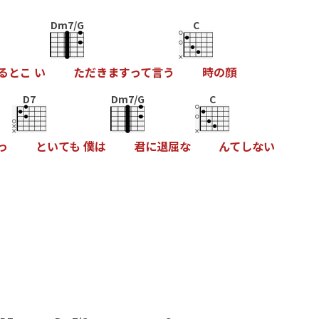
Dm7/G
C
る
と
こ
い
た
だ
き
ま
す
っ
て
言
う
時
の
顔
D7
Dm7/G
C
っ
と
い
て
も
僕
は
君
に
退
屈
な
ん
て
し
な
い