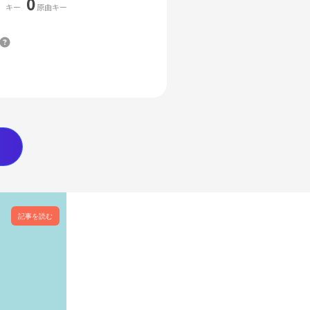
0
キー
原曲キー
記事を読む