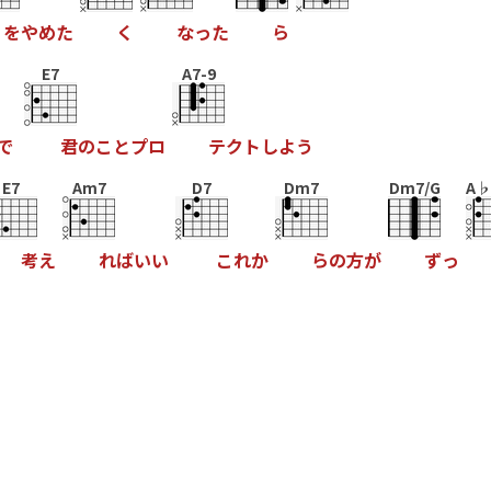
を
や
め
た
く
な
っ
た
ら
E7
A7-9
で
君
の
こ
と
プ
ロ
テ
ク
ト
し
よ
う
E7
Am7
D7
Dm7
Dm7/G
A♭
考
え
れ
ば
い
い
こ
れ
か
ら
の
方
が
ず
っ