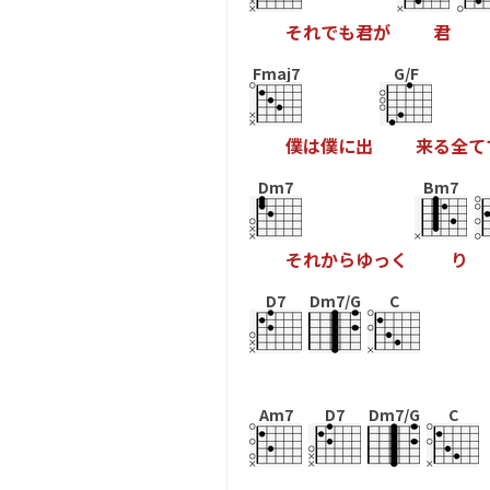
そ
れ
で
も
君
が
君
Fmaj7
G/F
僕
は
僕
に
出
来
る
全
て
Dm7
Bm7
そ
れ
か
ら
ゆ
っ
く
り
D7
Dm7/G
C
Am7
D7
Dm7/G
C