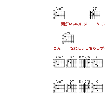
Am7
D7
頭
が
い
い
の
に
ヌ
ケ
て
Am7
こ
ん
な
に
し
ょ
っ
ち
ゅ
う
ず
Am7
D7
Dm7/G
C
Am7
D7
Dm7/G
C