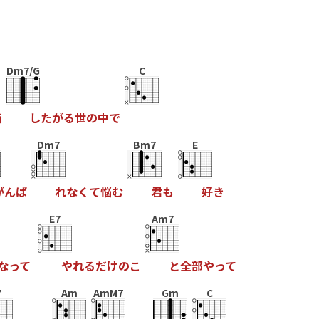
Dm7/G
C
価
し
た
が
る
世
の
中
で
Dm7
Bm7
E
が
ん
ば
れ
な
く
て
悩
む
君
も
好
き
E7
Am7
な
っ
て
や
れ
る
だ
け
の
こ
と
全
部
や
っ
て
7
Am
AmM7
Gm
C