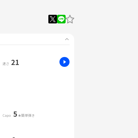
21
速さ
5
Capo
★簡単弾き