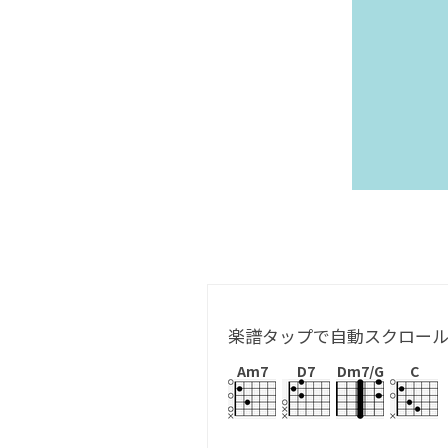
楽譜タップで自動スクロー
Am7
D7
Dm7/G
C