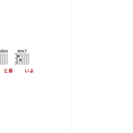
dim
Am7
と
長
い
よ