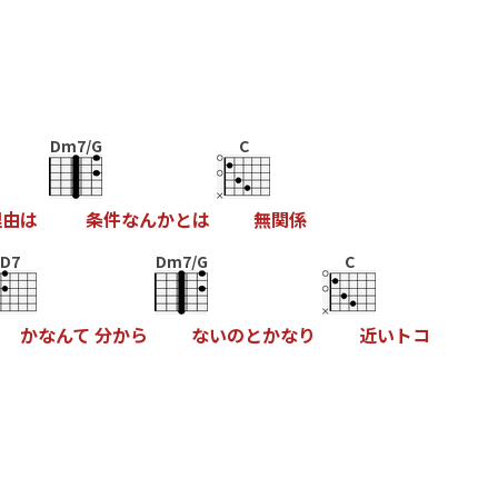
Dm7/G
C
理
由
は
条
件
な
ん
か
と
は
無
関
係
D7
Dm7/G
C
か
な
ん
て
分
か
ら
な
い
の
と
か
な
り
近
い
ト
コ