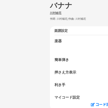
バナナ
川村結花
作詞 :
川村結花
/作曲 :
川村結花
楽譜設定
楽器
簡単弾き
押さえ方表示
利き手
マイコード設定
コード