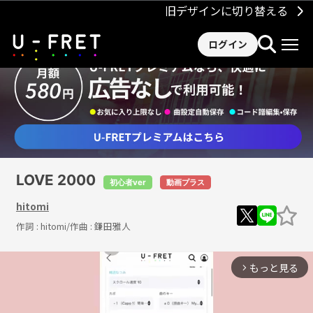
旧デザインに切り替える
ログイン
LOVE 2000
初心者ver
動画プラス
hitomi
作詞 :
hitomi
/作曲 :
鎌田雅人
もっと見る
arrow_forward_ios