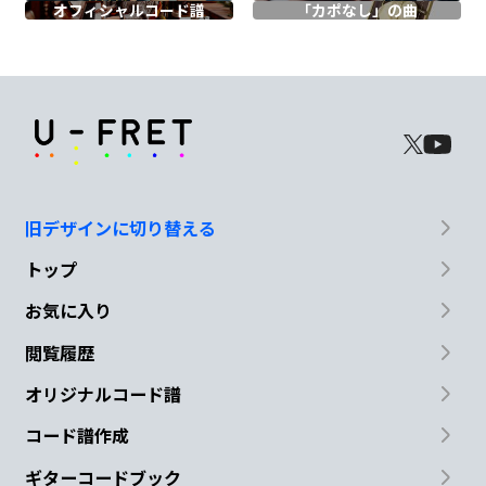
オフィシャル
コード譜
「カポなし」の曲
ホン
トだ
けを
見つめた
い
C
E
F
F#
G
C
E
F
F#
G
旧デザインに切り替える
トップ
C
E
F
F#
G
お気に入り
閲覧履歴
C
E
F
F#
G
オリジナルコード譜
コード譜作成
ギターコードブック