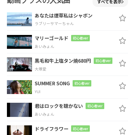
動画プラスの人気曲
すべてを表示
あなたは煙草私はシャボン
ラブリーサマーちゃん
C
E
F
F#
G
マリーゴールド
初心者ver
あいみょん
C
E
F
F#
G
黒毛和牛上塩タン焼680円
初心者ver
大塚愛
SUMMER SONG
初心者ver
C
E
F
F#
G
YUI
君はロックを聴かない
初心者ver
あいみょん
C
E
F
ドライフラワー
初心者ver