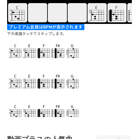
C
E
F
F#
プレミアム会員はBPMが表示されます
下の楽譜タッチでスキップします。
C
E
F
F#
G
C
E
F
F#
G
C
E
F
F#
G
C
E
F
F#
G