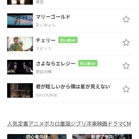
優里
F#
G
C
F
G
マリーゴールド
あいみょん
愛
は ど
こから やっ
てくるの
C
チェリー
初心者ver
スピッツ
で
しょう
さよならエレジー
初心者ver
G
Am
D
G
C
菅田将暉
自
分
の
胸に
問いかけ
た
君が眩しいから僕は星が見えない
SIX LOUNGE
C
F
G
C
ニセ
モノ
なんか興
味はない
の
人気
定番
アニメ
ボカロ
童謡
ジブリ
洋楽
映画
ドラマ
CM
G
Am
D
G
C
初心者向け
動画プラス