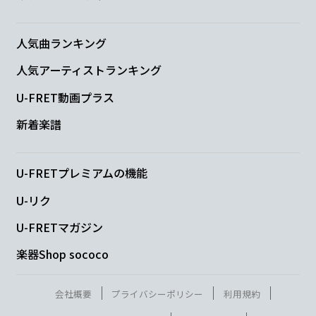
C
G
Am
Em
悲しい
NEWSと
どうでもい
い話
人気曲ランキング
人気アーティストランキング
F
C
D
G
U-FRET動画プラス
朝から もう
そんなのうん
ざりで
新着楽譜
C
G
Am
Em
U-FRETプレミアムの機能
今日はいつも
よりも
風が気
持ちイ
U-リク
U-FRETマガジン
イからネ
楽器Shop sococo
F
G
C
会社概要
プライバシーポリシー
利用規約
楽しさ
に着替えて
ネ