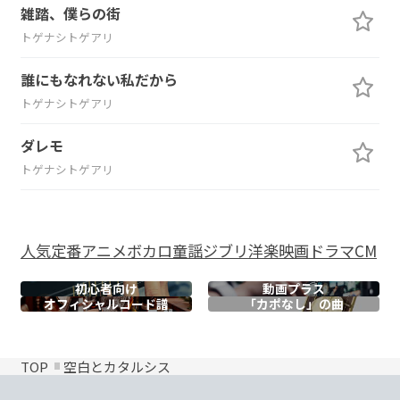
雑踏、僕らの街
トゲナシトゲアリ
誰にもなれない私だから
トゲナシトゲアリ
ダレモ
トゲナシトゲアリ
人気
定番
アニメ
ボカロ
童謡
ジブリ
洋楽
映画
ドラマ
CM
初心者向け
動画プラス
オフィシャル
コード譜
「カポなし」の曲
TOP
空白とカタルシス