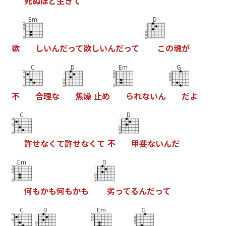
死
ぬ
ほ
ど
生
き
て
Em
D
欲
し
い
ん
だ
っ
て
欲
し
い
ん
だ
っ
て
こ
の
魂
が
C
D
Em
G
不
合
理
な
焦
燥
止
め
ら
れ
な
い
ん
だ
よ
C
D
許
せ
な
く
て
許
せ
な
く
て
不
甲
斐
な
い
ん
だ
Em
D
何
も
か
も
何
も
か
も
劣
っ
て
る
ん
だ
っ
て
C
D
Em
G