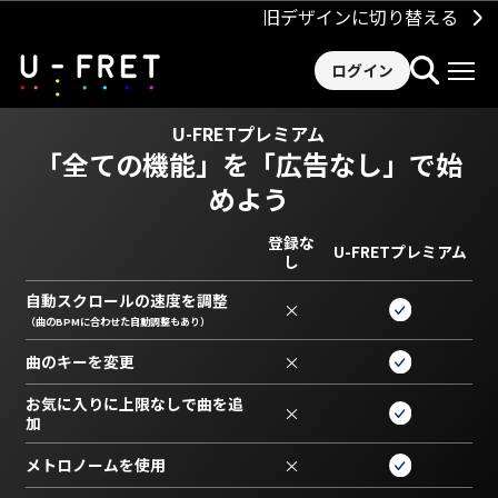
旧デザインに切り替える
ログイン
U-FRETプレミアム
「全ての機能」を
「広告なし」で始
めよう
登録な
U-FRETプレミアム
し
自動スクロールの速度を調整
×
（曲のBPMに合わせた自動調整もあり）
曲のキーを変更
×
お気に入りに上限なしで曲を追
×
加
メトロノームを使用
×