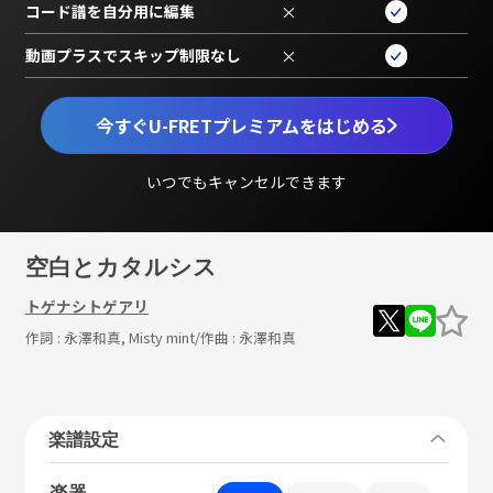
コード譜を自分用に編集
×
動画プラスでスキップ制限なし
×
今すぐU-FRETプレミアムをはじめる
いつでもキャンセルできます
空白とカタルシス
トゲナシトゲアリ
作詞 :
永澤和真, Misty mint
/作曲 :
永澤和真
楽譜設定
楽器