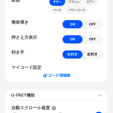
ギター
ウクレレ
ピアノ
ベース
パワーコード
簡単弾き
ON
OFF
押さえ方表示
ON
OFF
利き手
右利き
左利き
マイコード設定
コード譜編集
U-FRET機能
自動スクロール速度