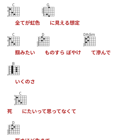
C
G
全
て
が
虹
色
に
見
え
る
想
定
C
D
D#dim
掴
み
た
い
も
の
す
ら
ぼ
や
け
て
滲
ん
で
B
い
く
の
さ
C
死
に
た
い
っ
て
思
っ
て
な
く
て
D