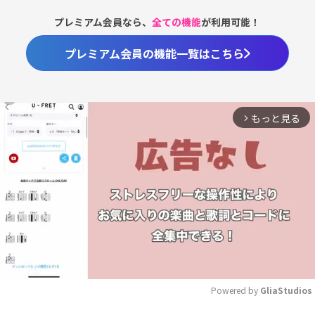
プレミアム会員なら、
全ての機能
が利用可能！
プレミアム会員の機能一覧はこちら
もっと見る
arrow_forward_ios
Powered by 
GliaStudios