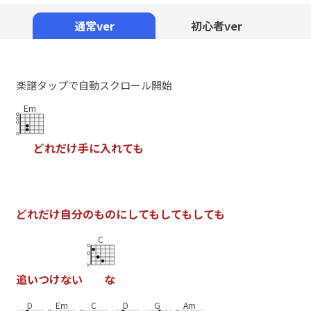
Mute
通常ver
初心者ver
楽譜タップで自動スクロール開始
Em
ど
れ
だ
け
手
に
入
れ
て
も
ど
れ
だ
け
自
分
の
も
の
に
し
て
も
し
て
も
し
て
も
C
追
い
つ
け
な
い
な
D
Em
C
D
G
Am