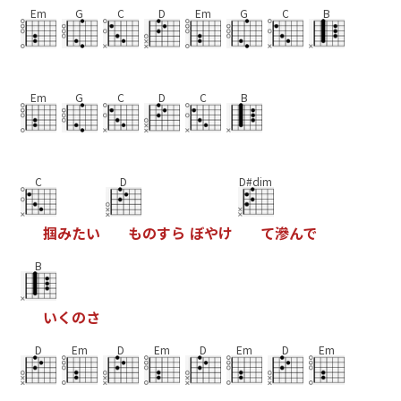
Em
G
C
D
Em
G
C
B
Em
G
C
D
C
B
C
D
D#dim
掴
み
た
い
も
の
す
ら
ぼ
や
け
て
滲
ん
で
B
い
く
の
さ
D
Em
D
Em
D
Em
D
Em