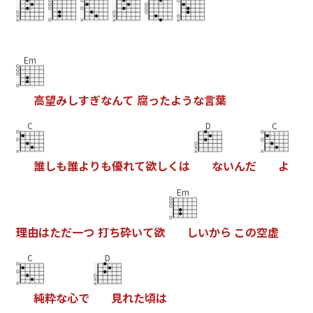
Em
高
望
み
し
す
ぎ
な
ん
て
腐
っ
た
よ
う
な
言
葉
C
D
C
誰
し
も
誰
よ
り
も
優
れ
て
欲
し
く
は
な
い
ん
だ
よ
Em
理
由
は
た
だ
一
つ
打
ち
砕
い
て
欲
し
い
か
ら
こ
の
空
虚
C
D
純
粋
な
心
で
見
れ
た
頃
は