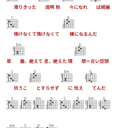
濁
り
き
っ
た
透
明
粉
々
に
な
れ
ば
綺
麗
C
D
情
け
な
く
て
情
け
な
く
て
嫌
に
な
る
ん
だ
Em
D
意
義
、
絶
え
て
息
、
絶
え
た
理
想
＝
古
い
空
想
C
D
Em
G
抗
う
こ
と
す
ら
せ
ず
に
怯
え
て
ん
だ
C
D
Em
D
C
D
Em
G
Em
C
D
Fm