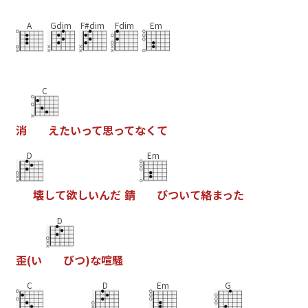
A
Gdim
F#dim
Fdim
Em
C
消
え
た
い
っ
て
思
っ
て
な
く
て
D
Em
壊
し
て
欲
し
い
ん
だ
錆
び
つ
い
て
絡
ま
っ
た
D
歪
(
い
び
つ
)
な
喧
騒
C
D
Em
G