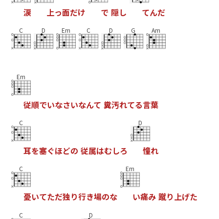
涙
上
っ
面
だ
け
で
隠
し
て
ん
だ
C
D
Em
C
D
G
Am
Em
従
順
で
い
な
さ
い
な
ん
て
糞
汚
れ
て
る
言
葉
C
D
耳
を
塞
ぐ
ほ
ど
の
従
属
は
む
し
ろ
憧
れ
C
Em
憂
い
て
た
だ
独
り
行
き
場
の
な
い
痛
み
蹴
り
上
げ
た
C
D