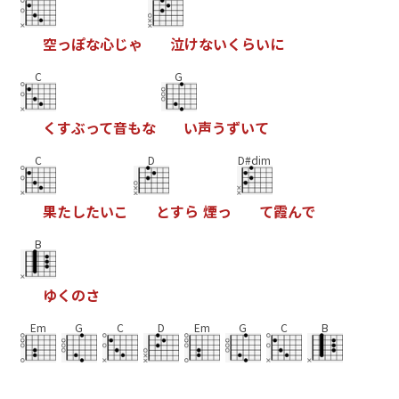
空
っ
ぽ
な
心
じ
ゃ
泣
け
な
い
く
ら
い
に
C
G
く
す
ぶ
っ
て
音
も
な
い
声
う
ず
い
て
C
D
D#dim
果
た
し
た
い
こ
と
す
ら
煙
っ
て
霞
ん
で
B
ゆ
く
の
さ
Em
G
C
D
Em
G
C
B