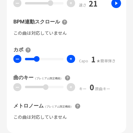
21
ー
+
速さ
BPM連動スクロール
この曲は対応していません
カポ
1
ー
+
Capo
★簡単弾き
曲のキー
（プレミアム限定機能）
0
ー
+
キー
原曲キー
メトロノーム
（プレミアム限定機能）
この曲は対応していません