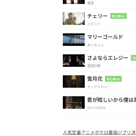
優里
涙
ぐんで そっと時計
チェリー
初心者ver
スピッツ
Gm
E7
マリーゴールド
女ごころ
痛いほどわ
あいみょん
さよならエレジー
N.C.
Dm
初
菅田将暉
指で
包んだ まるいグ
雪月花
初心者ver
ヤングスキニー
F
Dm
A#
君が眩しいから僕は
残り
少な
い
夢が
SIX LOUNGE
Gm
Em7-5
A
Dm
人気
定番
アニメ
ボカロ
童謡
ジブリ
洋