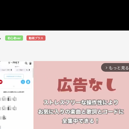
ス
初心者ver
動画プラス
もっと見る
arrow_forward_ios