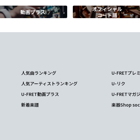
オフィシャル
動画プラス
コード譜
m7-5
人気曲ランキング
U-FRETプ
A
Dm
N.C.
人気アーティストランキング
U-リク
えて
しまうも
のだよ
U-FRET動画プラス
U-FRETマガ
新着楽譜
楽器Shop soc
Dm
がら
からませ