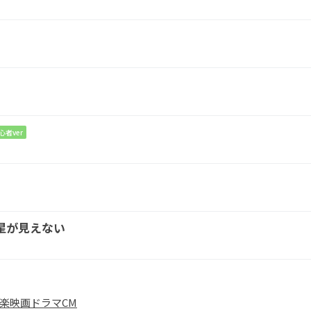
を
かくした
A
か
る
Gm
C
心者ver
ラスの
底にも
A
Dm
D7
星が見えない
ゆれて
いる
楽
映画
ドラマ
CM