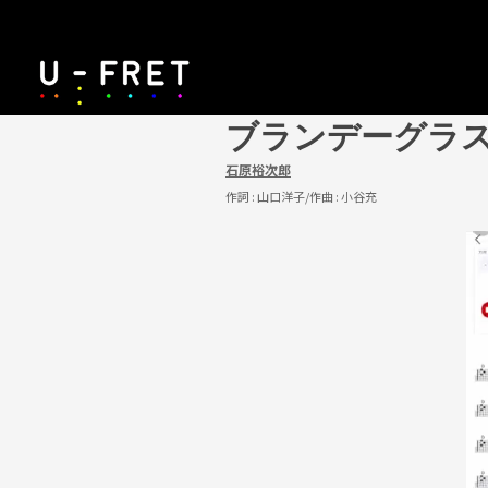
ブランデーグラ
石原裕次郎
作詞 :
山口洋子
/作曲 :
小谷充