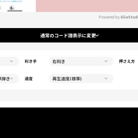
Powered by 
GliaStud
Mute
通常のコード譜表示に変更
利き手
押さえ方
速度