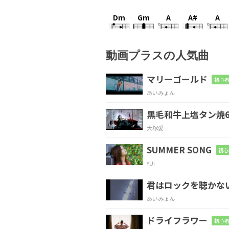
Dm
Gm
A
A#
A
動画プラスの人気曲
N.C.
Dm
マリーゴールド
初心者
あいみょん
これでお
よしよ
黒毛和牛上塩タン焼6
Gm
E
大塚愛
そんなに強く
ないのに
SUMMER SONG
初心
YUI
A
Dm
A#
君はロックを聴かな
酔えば
酔うほ
ど
あいみょん
ドライフラワー
初心者
D7
Gm