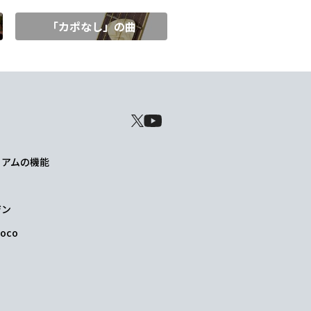
「カポなし」の曲
レミアムの機能
ジン
oco