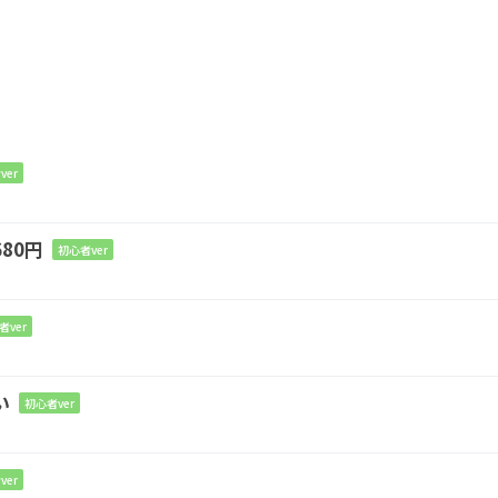
ver
80円
初心者ver
m7-5
者ver
A
Dm
N.C.
い
初心者ver
淋し
くなって
しまう
ver
Dm