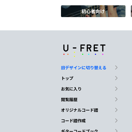
初心者向け
N.C.
Dm
よせばよ
かった
Gm
E
よせばよかった
けれど
旧デザインに切り替える
A
Dm
A#
トップ
恋は
知らず
に
炎
お気に入り
閲覧履歴
D7
Gm
オリジナルコード譜
白
い小指 ためらいな
コード譜作成
ギターコードブック