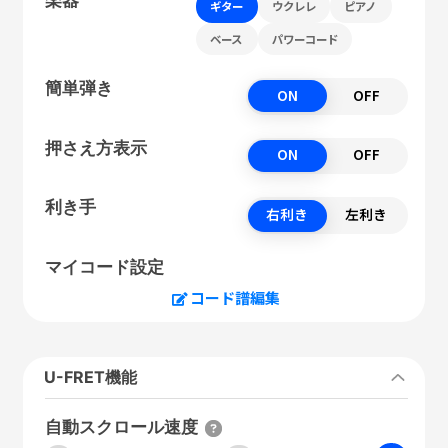
ギター
ウクレレ
ピアノ
ベース
パワーコード
簡単弾き
ON
OFF
押さえ方表示
ON
OFF
利き手
右利き
左利き
マイコード設定
コード譜編集
U-FRET機能
自動スクロール速度