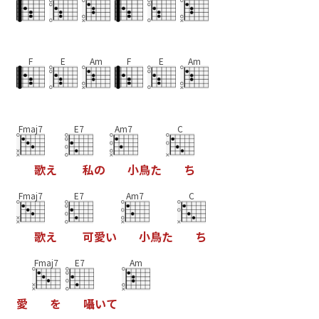
F
E
Am
F
E
Am
Fmaj7
E7
Am7
C
歌
え
私
の
小
鳥
た
ち
Fmaj7
E7
Am7
C
歌
え
可
愛
い
小
鳥
た
ち
Fmaj7
E7
Am
愛
を
囁
い
て