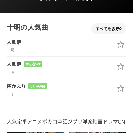
十明の人気曲
すべてを表示
人魚姫
十明
人魚姫
初心者ver
十明
灰かぶり
初心者ver
十明
人気
定番
アニメ
ボカロ
童謡
ジブリ
洋楽
映画
ドラマ
CM