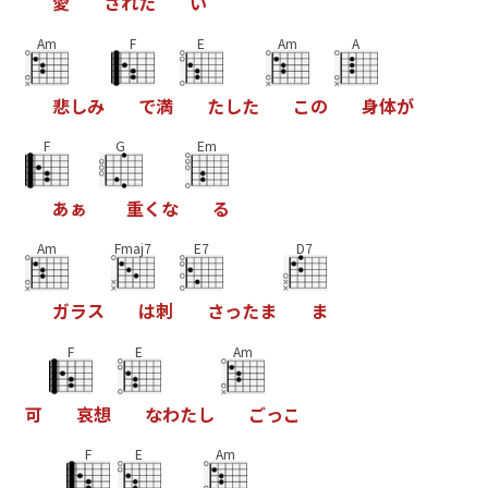
愛
さ
れ
た
い
Am
F
E
Am
A
悲
し
み
で
満
た
し
た
こ
の
身
体
が
F
G
Em
あ
ぁ
重
く
な
る
Am
Fmaj7
E7
D7
ガ
ラ
ス
は
刺
さ
っ
た
ま
ま
F
E
Am
可
哀
想
な
わ
た
し
ご
っ
こ
F
E
Am