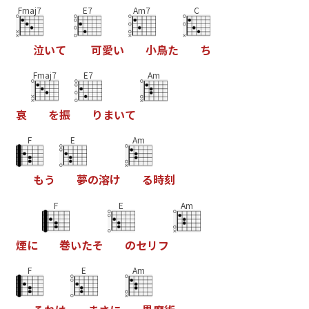
Fmaj7
E7
Am7
C
泣
い
て
可
愛
い
小
鳥
た
ち
Fmaj7
E7
Am
哀
を
振
り
ま
い
て
F
E
Am
も
う
夢
の
溶
け
る
時
刻
F
E
Am
煙
に
巻
い
た
そ
の
セ
リ
フ
F
E
Am