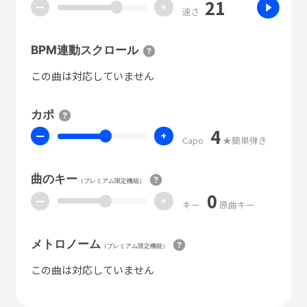
21
ー
+
速さ
BPM連動スクロール
この曲は対応していません
カポ
4
ー
+
Capo
★簡単弾き
曲のキー
（プレミアム限定機能）
0
ー
+
キー
原曲キー
メトロノーム
（プレミアム限定機能）
この曲は対応していません