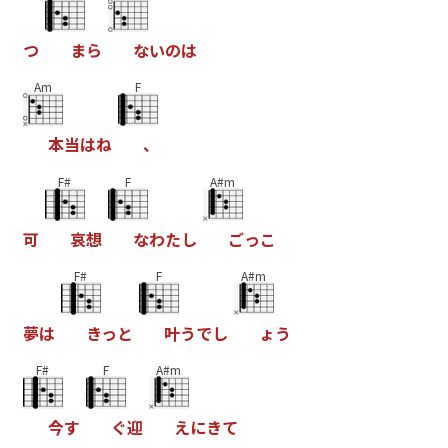
つ
ま
ら
な
い
の
は
Am
F
本
当
は
ね
、
F#
F
A#m
可
哀
想
な
わ
た
し
ご
っ
こ
F#
F
A#m
夢
は
き
っ
と
叶
う
で
し
ょ
う
F#
F
A#m
今
す
ぐ
迎
え
に
き
て