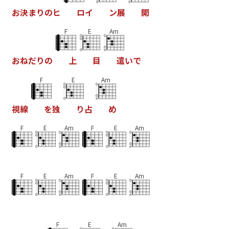
お
決
ま
り
の
ヒ
ロ
イ
ン
展
開
F
E
Am
お
ね
だ
り
の
上
目
遣
い
で
F
E
Am
視
線
を
独
り
占
め
F
E
Am
F
E
Am
F
E
Am
F
E
Am
F
E
Am