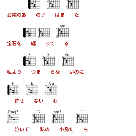
お
隣
の
あ
の
子
は
ま
た
F
E
Am
宝
石
を
纏
っ
て
る
F
E
Am
私
よ
り
つ
ま
ら
な
い
の
に
F
E
Am
許
せ
な
い
わ
Fmaj7
E7
Am7
C
泣
い
て
私
の
小
鳥
た
ち