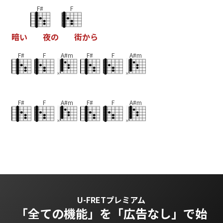
F#
F
暗
い
夜
の
街
か
ら
F#
F
A#m
F#
F
A#m
F#
F
A#m
F#
F
A#m
U-FRETプレミアム
「全ての機能」を
「広告なし」で始