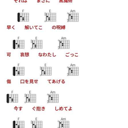
そ
れ
は
ま
さ
に
黒
魔
術
F
E
Am
早
く
解
い
て
こ
の
呪
縛
F
E
Am
可
哀
想
な
わ
た
し
ご
っ
こ
F
E
Am
傷
口
を
見
せ
て
あ
げ
る
F
E
Am
今
す
ぐ
抱
き
し
め
て
よ
F
E
Am