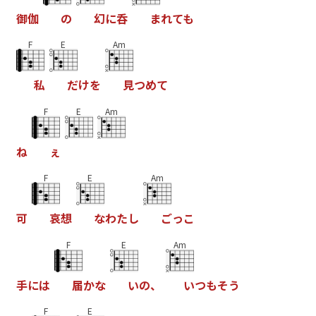
御
伽
の
幻
に
呑
ま
れ
て
も
F
E
Am
私
だ
け
を
見
つ
め
て
F
E
Am
ね
ぇ
F
E
Am
可
哀
想
な
わ
た
し
ご
っ
こ
F
E
Am
手
に
は
届
か
な
い
の
、
い
つ
も
そ
う
F
E