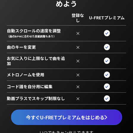
めよう
登録な
U-FRETプレミアム
し
自動スクロールの速度を調整
×
（曲のBPMに合わせた自動調整もあり）
曲のキーを変更
×
お気に入りに上限なしで曲を追
×
加
メトロノームを使用
×
コード譜を自分用に編集
×
動画プラスでスキップ制限なし
×
今すぐU-FRETプレミアムをはじめる
いつでもキャンセルできます