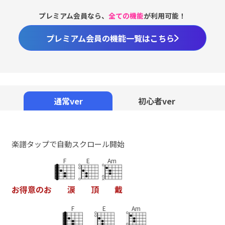
プレミアム会員なら、
全ての機能
が利用可能！
プレミアム会員の機能一覧はこちら
通常ver
初心者ver
楽譜タップで自動スクロール開始
F
E
Am
お
得
意
の
お
涙
頂
戴
F
E
Am