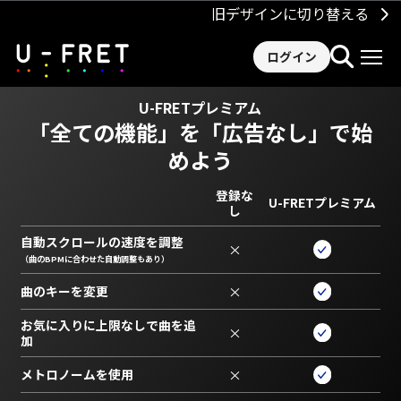
旧デザインに切り替える
ログイン
U-FRETプレミアム
「全ての機能」を
「広告なし」で始
めよう
登録な
U-FRETプレミアム
し
自動スクロールの速度を調整
×
（曲のBPMに合わせた自動調整もあり）
曲のキーを変更
×
お気に入りに上限なしで曲を追
×
加
メトロノームを使用
×