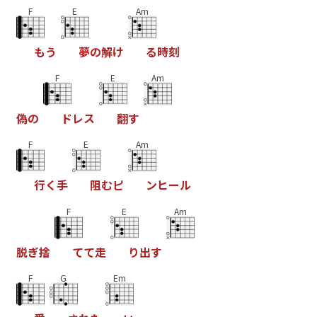
F
E
Am
も
う
夢
の
解
け
る
時
刻
F
E
Am
偽
の
ド
レ
ス
翻
す
F
E
Am
行
く
手
阻
む
ピ
ン
ヒ
ー
ル
F
E
Am
脱
ぎ
捨
て
て
走
り
出
す
F
G
Em