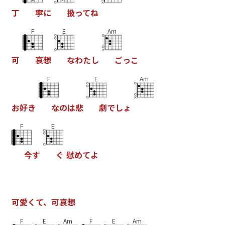
丁
寧
に
扱
っ
て
ね
F
E
Am
可
哀
想
な
わ
た
し
ご
っ
こ
F
E
Am
お
好
き
な
の
は
悲
劇
で
し
ょ
F
E
今
す
ぐ
慰
め
て
よ
可
愛
く
て
、
可
哀
想
F
E
Am
F
E
Am