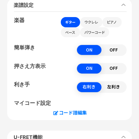
楽譜設定
楽器
ギター
ウクレレ
ピアノ
ベース
パワーコード
簡単弾き
ON
OFF
押さえ方表示
ON
OFF
利き手
右利き
左利き
マイコード設定
コード譜編集
U-FRET機能