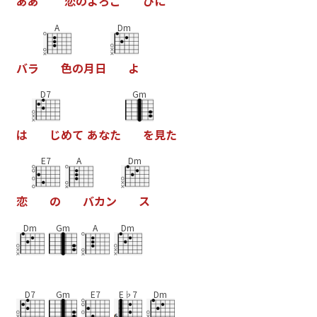
あ
あ
恋
の
よ
ろ
こ
び
に
A
Dm
バ
ラ
色
の
月
日
よ
D7
Gm
は
じ
め
て
あ
な
た
を
見
た
E7
A
Dm
恋
の
バ
カ
ン
ス
Dm
Gm
A
Dm
D7
Gm
E7
E♭7
Dm