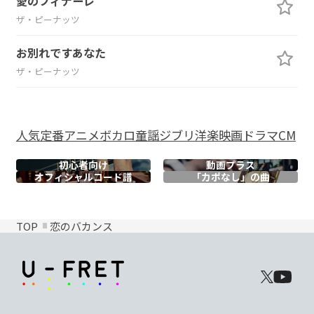
愛のフィナーレ
ザ・ピーナッツ
お別れですあなた
ザ・ピーナッツ
人気
定番
アニメ
ボカロ
童謡
ジブリ
洋楽
映画
ドラマ
CM
初心者向け
動画プラス
オフィシャル
コード譜
「カポなし」の曲
TOP
恋のバカンス