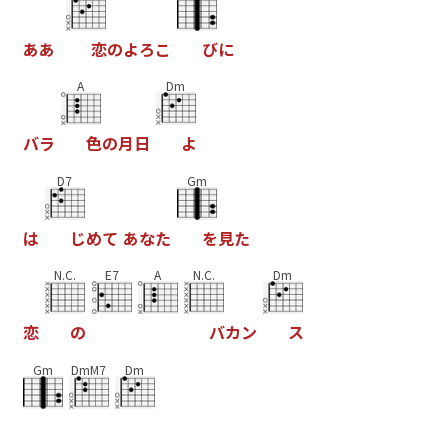
あ
あ
恋
の
よ
ろ
こ
び
に
A
Dm
バ
ラ
色
の
月
日
よ
D7
Gm
は
じ
め
て
あ
な
た
を
見
た
N.C.
E7
A
N.C.
Dm
恋
の
バ
カ
ン
ス
Gm
DmM7
Dm