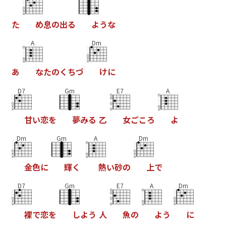
た
め
息
の
出
る
よ
う
な
A
Dm
あ
な
た
の
く
ち
づ
け
に
D7
Gm
E7
A
甘
い
恋
を
夢
み
る
乙
女
ご
こ
ろ
よ
Dm
Gm
A
Dm
金
色
に
輝
く
熱
い
砂
の
上
で
D7
Gm
E7
A
Dm
裸
で
恋
を
し
よ
う
人
魚
の
よ
う
に