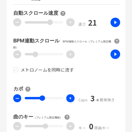
自動スクロール速度
21
ー
+
速さ
BPM連動スクロール
BPM連動スクロール（プレミアム限定機
能）
ー
+
メトロノームを同時に流す
カポ
3
ー
+
Capo
★簡単弾き
曲のキー
（プレミアム限定機能）
0
ー
+
キー
原曲キー