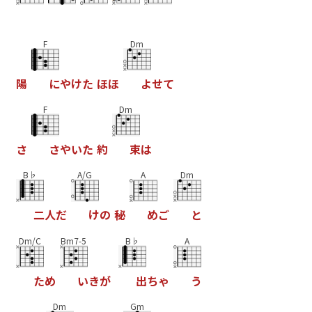
F
Dm
陽
に
や
け
た
ほ
ほ
よ
せ
て
F
Dm
さ
さ
や
い
た
約
束
は
B♭
A/G
A
Dm
二
人
だ
け
の
秘
め
ご
と
Dm/C
Bm7-5
B♭
A
た
め
い
き
が
出
ち
ゃ
う
Dm
Gm