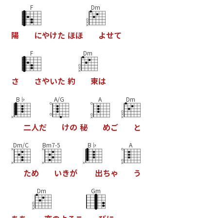
F
Dm
陽
に
や
け
た
ほ
ほ
よ
せ
て
F
Dm
さ
さ
や
い
た
約
束
は
B♭
A/G
A
Dm
二
人
だ
け
の
秘
め
ご
と
Dm/C
Bm7-5
B♭
A
た
め
い
き
が
出
ち
ゃ
う
Dm
Gm