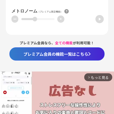
メトロノーム
（プレミアム限定機能）
ー
+
プレミアム会員なら、
全ての機能
が利用可能！
プレミアム会員の機能一覧はこちら
もっと見る
arrow_forward_ios