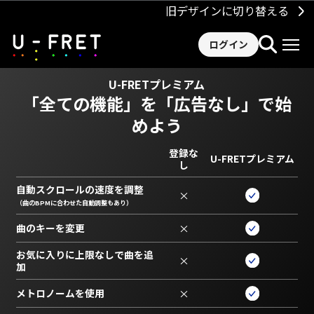
旧デザインに切り替える
ログイン
U-FRETプレミアム
「全ての機能」を
「広告なし」で始
めよう
登録な
U-FRETプレミアム
し
自動スクロールの速度を調整
×
（曲のBPMに合わせた自動調整もあり）
曲のキーを変更
×
お気に入りに上限なしで曲を追
×
加
メトロノームを使用
×