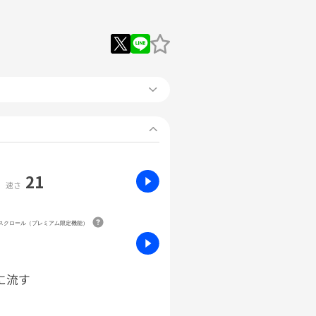
21
速さ
動スクロール（プレミアム限定機能）
に流す