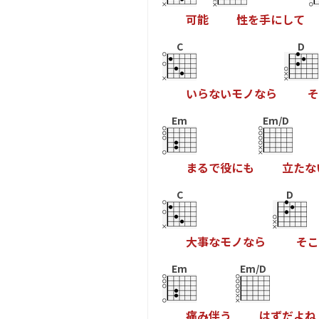
可
能
性
を
手
に
し
て
C
D
い
ら
な
い
モ
ノ
な
ら
そ
Em
Em/D
ま
る
で
役
に
も
立
た
な
C
D
大
事
な
モ
ノ
な
ら
そ
こ
Em
Em/D
痛
み
伴
う
は
ず
だ
よ
ね