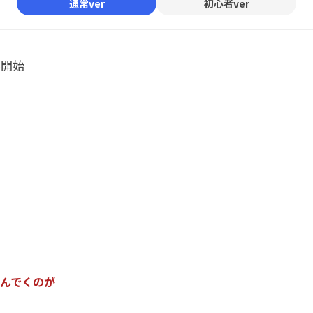
通常ver
初心者ver
ル開始
ん
で
く
の
が