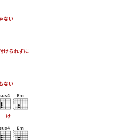
ゃ
な
い
付
け
ら
れ
ず
に
も
な
い
sus4
Em
け
sus4
Em