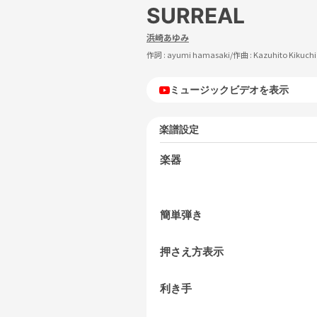
SURREAL
浜崎あゆみ
作詞 :
ayumi hamasaki
/作曲 :
Kazuhito Kikuchi
ミュージックビデオを表示
楽譜設定
楽器
簡単弾き
押さえ方表示
利き手