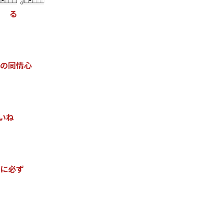
る
の
同
情
心
い
ね
に
必
ず