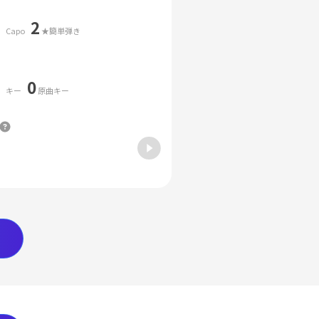
2
Capo
★簡単弾き
0
キー
原曲キー