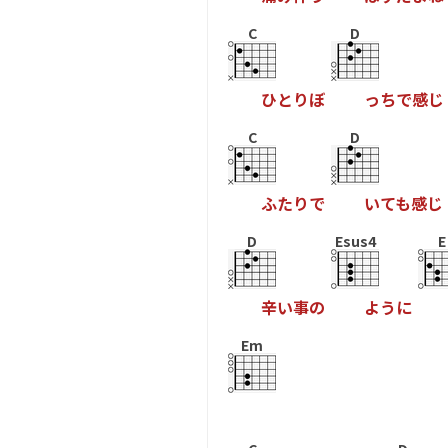
C
D
ひ
と
り
ぼ
っ
ち
で
感
じ
C
D
ふ
た
り
で
い
て
も
感
じ
D
Esus4
E
辛
い
事
の
よ
う
に
Em