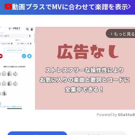
動画プラスでMVに合わせて楽譜を表示
もっと見る
arrow_forward_ios
Powered by 
GliaStud
Mute