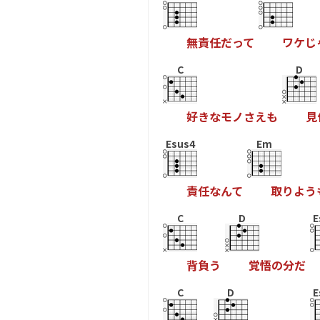
無
責
任
だ
っ
て
ワ
ケ
じ
C
D
好
き
な
モ
ノ
さ
え
も
見
Esus4
Em
責
任
な
ん
て
取
り
よ
う
C
D
E
背
負
う
覚
悟
の
分
だ
C
D
E