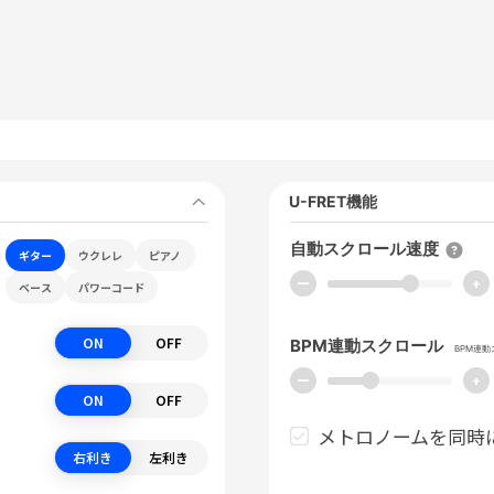
U-FRET機能
自動スクロール速度
ギター
ウクレレ
ピアノ
ー
+
ベース
パワーコード
ON
OFF
BPM連動スクロール
BPM連
ー
+
ON
OFF
メトロノームを同時
右利き
左利き