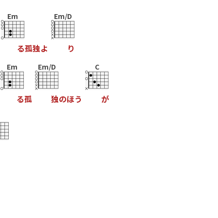
Em
Em/D
る
孤
独
よ
り
Em
Em/D
C
る
孤
独
の
ほ
う
が