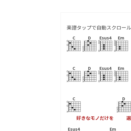
楽譜タップで自動スクロー
C
D
Esus4
Em
C
D
Esus4
Em
C
D
好
き
な
モ
ノ
だ
け
を
選
Esus4
Em