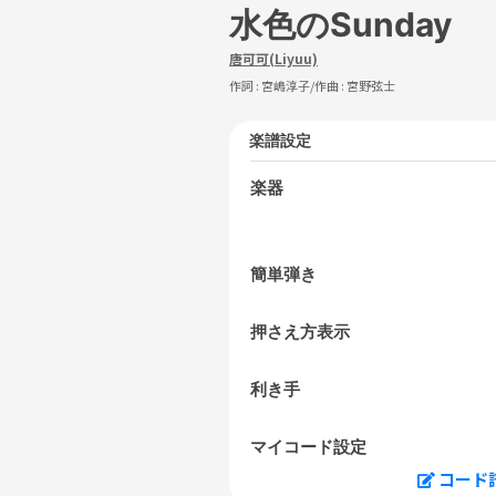
水色のSunday
唐可可(Liyuu)
作詞 :
宮嶋淳子
/作曲 :
宮野弦士
楽譜設定
楽器
簡単弾き
押さえ方表示
利き手
マイコード設定
コード