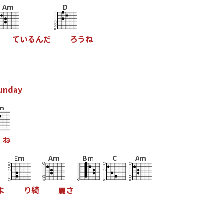
Am
D
て
い
る
ん
た
ろ
う
ね
u
n
d
a
y
m
ね
Em
Am
Bm
C
Am
よ
り
綺
麗
さ