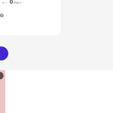
0
キー
原曲キー