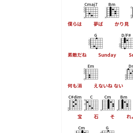
Cmaj7
Bm
僕
ら
は
夢
は
か
り
見
G
D/F#
素
敵
た
ね
S
u
n
d
a
y
S
Em
D
何
も
消
え
な
い
ね
な
い
C#dim
C
Cm
Bm
宝
石
そ
れ
Cm
G