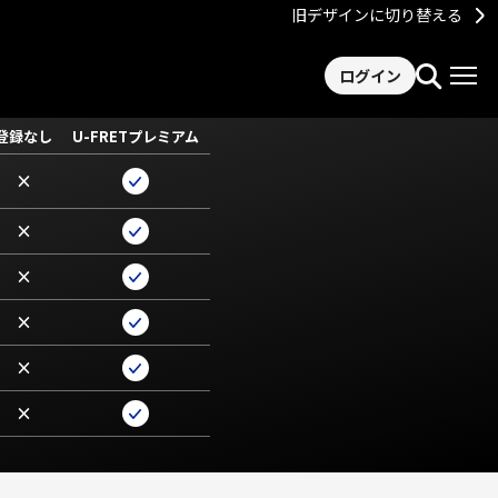
旧デザインに切り替える
ログイン
登録なし
U-FRETプレミアム
×
×
×
×
×
×