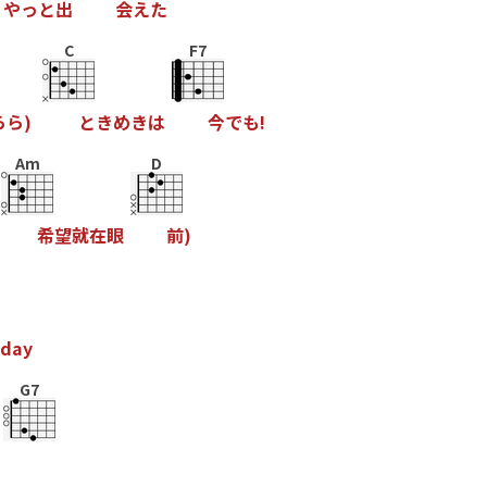
や
っ
と
出
会
え
た
C
F7
ら
ら
)
と
き
め
き
は
今
て
も
!
Am
D
希
望
就
在
眼
前
)
d
a
y
G7