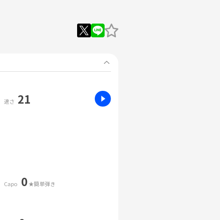
21
速さ
0
Capo
★簡単弾き