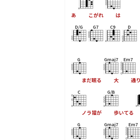
あ
こ
か
れ
は
D/G
G7
C9
D
G
Gmaj7
Em7
ま
た
眠
る
大
通
C
G/B
ノ
ラ
猫
か
歩
い
て
る
G
Gmaj7
Em7