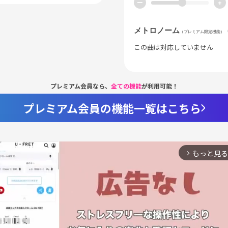
ー
+
メトロノーム
（プレミアム限定機能）
この曲は対応していません
プレミアム会員なら、
全ての機能
が利用可能！
プレミアム会員の機能一覧はこちら
もっと見る
arrow_forward_ios