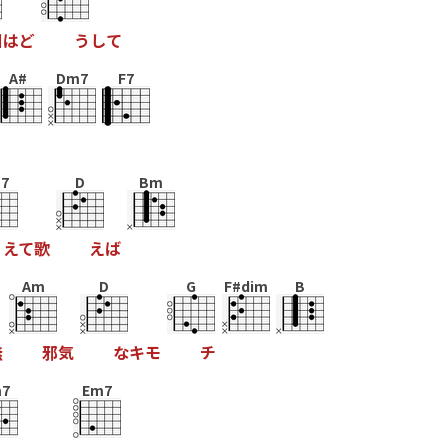
日
は
と
う
し
て
A#
Dm7
F7
7
D
Bm
え
て
歌
え
は
Am
D
G
F#dim
B
無
邪
気
な
キ
モ
チ
7
Em7