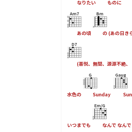
な
り
た
い
も
の
に
Am7
Bm
あ
の
頃
の
(
あ
の
日
き
D7
(
喜
悦
、
無
間
、
源
源
不
絶
、
G
Gaug
水
色
の
S
u
n
d
a
y
S
u
n
Em/G
い
つ
ま
て
も
な
ん
て
な
ん
て