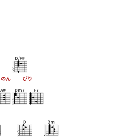
D/F#
り
の
ん
ひ
り
A#
Dm7
F7
D
Bm