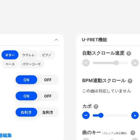
U-FRET機能
自動スクロール速度
ギター
ウクレレ
ピアノ
ー
+
ベース
パワーコード
ON
OFF
BPM連動スクロール
この曲は対応していません
ON
OFF
カポ
右利き
左利き
ー
+
曲のキー
（プレミアム限定機能）
譜編集