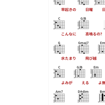
早
起
き
の
日
曜
C
G/B
こ
ん
な
に
高
鳴
る
の
?
G
Gmaj7
Em
水
た
ま
り
飛
ひ
越
C
G/B
Em
よ
み
か
え
る
よ
Am7
D#dim
Bm