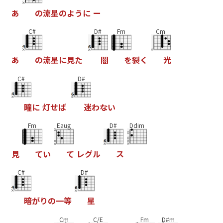
あ
の
流
星
の
よ
う
に
ー
C#
D#
Fm
Cm
あ
の
流
星
に
見
た
闇
を
裂
く
光
C#
D#
瞳
に
灯
せ
ば
迷
わ
な
い
Fm
Eaug
D#
Ddim
見
て
い
て
レ
グ
ル
ス
C#
D#
暗
が
り
の
一
等
星
Cm
C/E
Fm
D#m