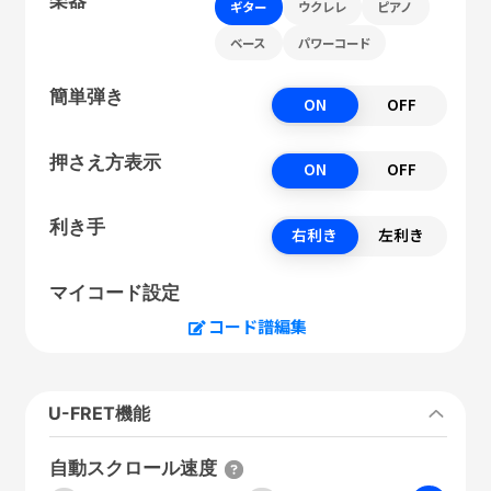
ギター
ウクレレ
ピアノ
ベース
パワーコード
簡単弾き
ON
OFF
押さえ方表示
ON
OFF
利き手
右利き
左利き
マイコード設定
コード譜編集
U-FRET機能
自動スクロール速度