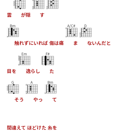
雲
が
隠
す
Bm
A/C#
D
触
れ
ず
に
い
れ
ば
傷
は
痛
ま
な
い
ん
だ
と
Em
F#
目
を
逸
ら
し
た
G
A
Bm
そ
う
や
っ
て
間
違
え
て
ほ
ど
け
た
糸
を