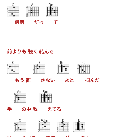
G
A
Bm
何
度
だ
っ
て
前
よ
り
も
強
く
結
ん
で
C
D
Bm
C
も
う
離
さ
な
い
よ
と
掴
ん
だ
Am
Bm
手
の
中
教
え
て
る
C
C#dim
D
B