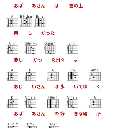
お
ば
あ
さ
ん
は
雲
の
上
A
B♭dim
Bm7
楽
し
か
っ
た
Am7
G#m7-5
Gmaj7
Em7
悲
し
か
っ
た
日
々
よ
A
D
A
Bm
Am7
お
じ
い
さ
ん
は
歩
い
て
ゆ
く
D
Gmaj7
F#m7
Gmaj7
A
お
ば
あ
さ
ん
の
好
き
な
場
所
B♭dim
Bm7
Am7