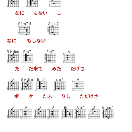
な
に
も
な
い
し
G#m7-5
Gmaj7
な
に
も
し
な
い
B♭dim
Bm7
Em7
A
た
だ
来
て
み
た
だ
け
さ
D
B♭dim
Bm7
Em7
A
ボ
ケ
た
ふ
り
し
た
だ
け
さ
D
A
D
A
Bm
Am7
D
Gmaj7