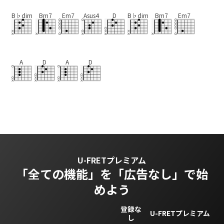
B♭dim
Bm7
Em7
Asus4
D
B♭dim
Bm7
Em7
A
D
A
D
U-FRETプレミアム
「全ての機能」を
「広告なし」で始
めよう
登録な
U-FRETプレミアム
し