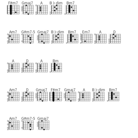
F#m7
Gmaj7
A
B♭dim
Bm7
Am7
G#m7-5
Gmaj7
B♭dim
Bm7
Em7
A
D
A
D
A
Bm
Am7
D
Gmaj7
F#m7
Gmaj7
A
B♭dim
Bm7
Am7
G#m7-5
Gmaj7