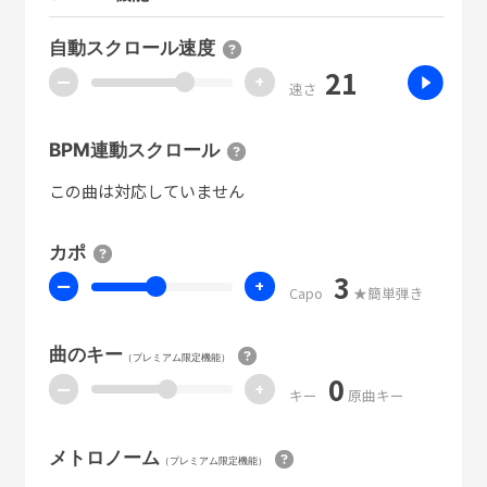
自動スクロール速度
21
ー
+
速さ
BPM連動スクロール
この曲は対応していません
カポ
3
ー
+
Capo
★簡単弾き
曲のキー
（プレミアム限定機能）
0
ー
+
キー
原曲キー
メトロノーム
（プレミアム限定機能）