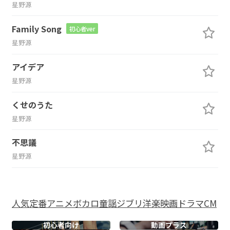
星野源
Family Song
初心者ver
星野源
アイデア
星野源
くせのうた
星野源
不思議
星野源
人気
定番
アニメ
ボカロ
童謡
ジブリ
洋楽
映画
ドラマ
CM
初心者向け
動画プラス