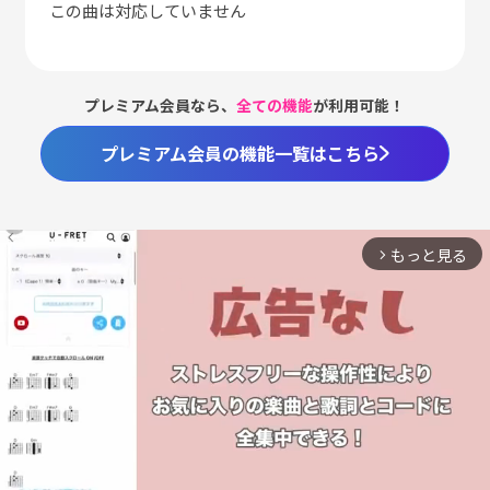
この曲は対応していません
プレミアム会員なら、
全ての機能
が利用可能！
プレミアム会員の機能一覧はこちら
もっと見る
arrow_forward_ios