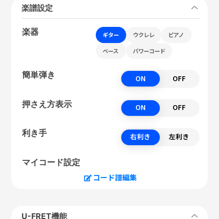
楽譜設定
楽器
ギター
ウクレレ
ピアノ
ベース
パワーコード
簡単弾き
ON
OFF
押さえ方表示
ON
OFF
利き手
右利き
左利き
マイコード設定
コード譜編集
U-FRET機能