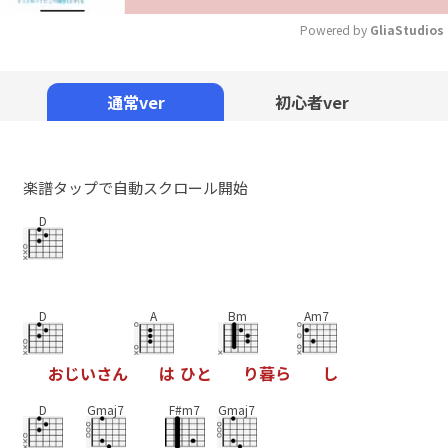
Powered by 
GliaStudios
Mute
通常ver
初心者ver
楽譜タップで自動スクロール開始
D
D
A
Bm
Am7
お
じ
い
さ
ん
は
ひ
と
り
暮
ら
し
D
Gmaj7
F#m7
Gmaj7