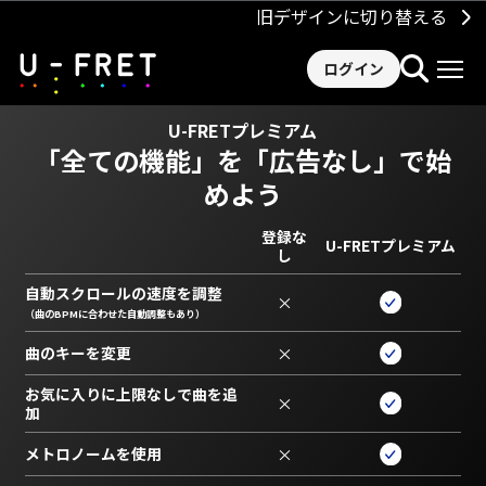
旧デザインに切り替える
ログイン
U-FRETプレミアム
「全ての機能」を
「広告なし」で始
めよう
登録な
U-FRETプレミアム
し
自動スクロールの速度を調整
×
（曲のBPMに合わせた自動調整もあり）
曲のキーを変更
×
お気に入りに上限なしで曲を追
×
加
メトロノームを使用
×