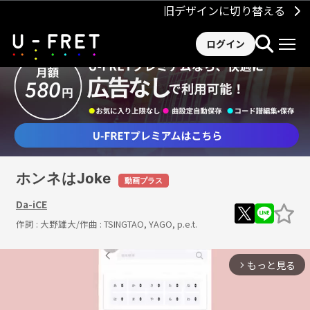
旧デザインに切り替える
ログイン
ホンネはJoke
動画プラス
Da-iCE
作詞 :
大野雄大
/作曲 :
TSINGTAO, YAGO, p.e.t.
もっと見る
arrow_forward_ios