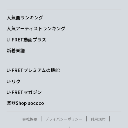
Am7
D/E
人気曲ランキング
Ah
もっとダラけ
よう
人気アーティストランキング
U-FRET動画プラス
Cmaj7
新着楽譜
これ理想じゃ
ない？
Am7
Bm7
U-FRETプレミアムの機能
U-リク
もっと 自
由な思考で
U-FRETマガジン
D/E
Cmaj7
Bm7
楽器Shop sococo
それと気張ら
ない
会社概要
プライバシーポリシー
利用規約
Am7
B7
D/E
Cmaj7