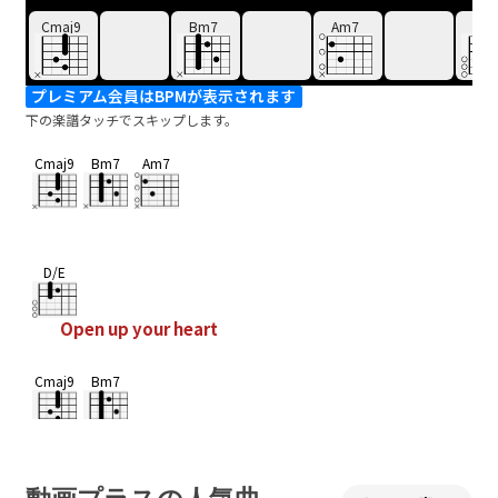
Cmaj9
Bm7
Am7
D/
プレミアム会員はBPMが表示されます
下の楽譜タッチでスキップします。
Cmaj9
Bm7
Am7
D/E
Open up your heart
Cmaj9
Bm7
Am7
B7
Em7
Cmaj9