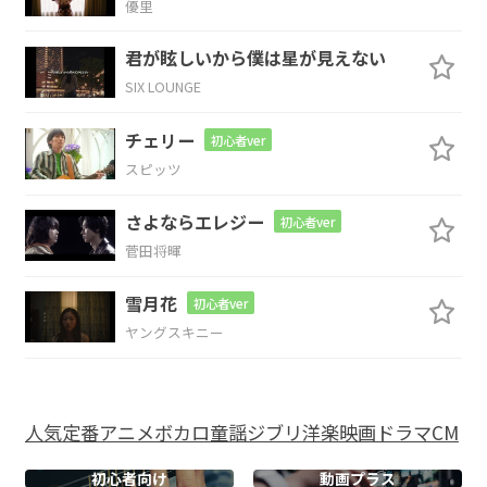
優里
Cmaj9
Bm7
Am7
B7
君が眩しいから僕は星が見えない
朝
番組の
運勢も
吉事(よご
と)以
SIX LOUNGE
D/E
チェリー
初心者ver
外は
スピッツ
Cmaj9
Bm7
さよならエレジー
初心者ver
菅田将暉
イイんじゃ
ない 信じない Day &
Night
雪月花
初心者ver
ヤングスキニー
寝てたい
Am7
D/E
Cmaj9
人気
定番
アニメ
ボカロ
童謡
ジブリ
洋楽
映画
ドラマ
CM
こ
んな平凡な
毎日じゃ
忘れてし
初心者向け
動画プラス