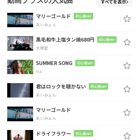
動画プラスの人気曲
すべてを表示
I
want you to
think
it's a solilo
マリーゴールド
初心者ver
Bm7
Am7
あいみょん
黒毛和牛上塩タン焼680円
quy
初心者ver
大塚愛
D/E
Cmaj9
Bm7
SUMMER SONG
初心者ver
何も気にし
ない
YUI
Am7
D#/F
君はロックを聴かない
初心者ver
あいみょん
自分で変えなきゃ
何も変わらない
マリーゴールド
Cmaj9
Bm7
Am7
D/E
あいみょん
気持
ちを整理
しても
始まらない
ドライフラワー
初心者ver