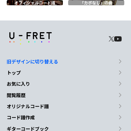
Bm7
オフィシャル
コード譜
「カポなし」の曲
まうくらい
Am7
C/D
気
がつけば
Weekend
D#/F
A#maj7
旧デザインに切り替える
トップ
日常は
隠してる
お気に入り
G#7
C#
C
閲覧履歴
扉開
け放
とう
オリジナルコード譜
N.C.
Cmaj7
Bm7
コード譜作成
ギターコードブック
もっと笑い
たい