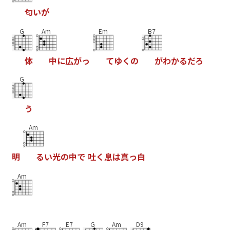
匂
い
が
G
Am
Em
B7
体
中
に
広
が
っ
て
ゆ
く
の
が
わ
か
る
だ
ろ
G
う
Am
明
る
い
光
の
中
で
吐
く
息
は
真
っ
白
Am
Am
F7
E7
G
Am
D9