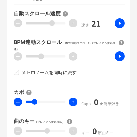
自動スクロール速度
21
ー
+
速さ
BPM連動スクロール
BPM連動スクロール（プレミアム限定機
能）
ー
+
メトロノームを同時に流す
カポ
0
ー
+
Capo
★簡単弾き
曲のキー
（プレミアム限定機能）
0
ー
+
キー
原曲キー