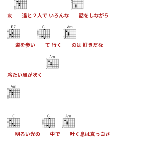
友
達
と
２
人
で
い
ろ
ん
な
話
を
し
な
が
ら
B7
G
Am
道
を
歩
い
て
行
く
の
は
好
き
だ
な
Am
冷
た
い
風
が
吹
く
Am
C
G
Am
明
る
い
光
の
中
で
吐
く
息
は
真
っ
白
さ