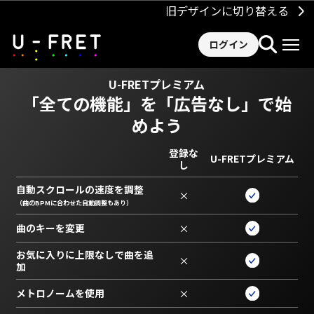
旧デザインに切り替える
ログイン
U-FRETプレミアム
「全ての機能」を
「広告なし」で始
めよう
登録な
U-FRETプレミアム
し
自動スクロールの速度を調整
×
（曲のBPMに合わせた自動調整もあり）
曲のキーを変更
×
お気に入りに上限なしで曲を追
×
加
メトロノームを使用
×