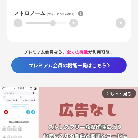
メトロノーム
（プレミアム限定機能）
ー
+
プレミアム会員なら、
全ての機能
が利用可能！
プレミアム会員の機能一覧はこちら
もっと見る
arrow_forward_ios