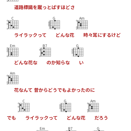
道
路
標
識
を
蹴
っ
と
ば
す
ほ
ど
さ
C
G
Am
ラ
イ
ラ
ッ
ク
っ
て
ど
ん
な
花
時
々
耳
に
す
る
け
ど
Em
B7
G
ど
ん
な
花
な
の
か
知
ら
な
い
Am
花
な
ん
て
昔
か
ら
ど
う
で
も
よ
か
っ
た
の
に
C
G
Am
で
も
ラ
イ
ラ
ッ
ク
っ
て
ど
ん
な
花
だ
ろ
う
Em
B7
G