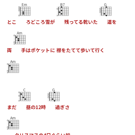
Em
B7
G
と
こ
ろ
ど
こ
ろ
雪
が
残
っ
て
る
乾
い
た
道
を
Am
両
手
は
ポ
ケ
ッ
ト
に
襟
を
た
て
て
歩
い
て
行
く
Am
C
G
ま
だ
昼
の
1
2
時
過
ぎ
さ
Am