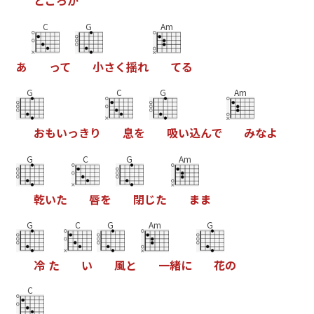
と
こ
ろ
が
C
G
Am
あ
っ
て
小
さ
く
揺
れ
て
る
G
C
G
Am
お
も
い
っ
き
り
息
を
吸
い
込
ん
で
み
な
よ
G
C
G
Am
乾
い
た
唇
を
閉
じ
た
ま
ま
G
C
G
Am
G
冷
た
い
風
と
一
緒
に
花
の
C