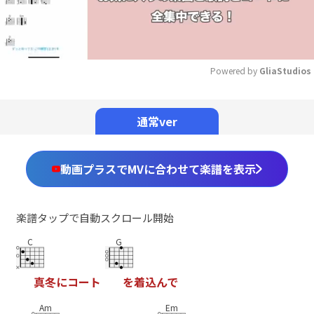
Powered by 
GliaStudios
Mute
通常ver
動画プラスでMVに合わせて楽譜を表示
楽譜タップで自動スクロール開始
C
G
真
冬
に
コ
ー
ト
を
着
込
ん
で
Am
Em