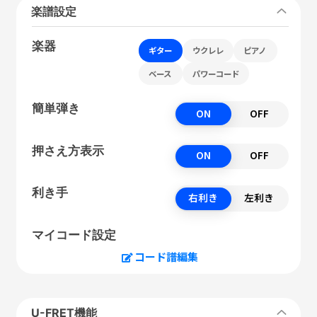
楽譜設定
楽器
ギター
ウクレレ
ピアノ
ベース
パワーコード
簡単弾き
ON
OFF
押さえ方表示
ON
OFF
利き手
右利き
左利き
マイコード設定
コード譜編集
U-FRET機能