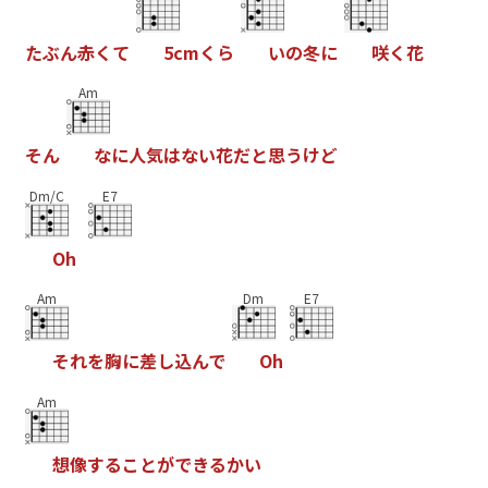
た
ぶ
ん
赤
く
て
5
c
m
く
ら
い
の
冬
に
咲
く
花
Am
そ
ん
な
に
人
気
は
な
い
花
だ
と
思
う
け
ど
Dm/C
E7
O
h
Am
Dm
E7
そ
れ
を
胸
に
差
し
込
ん
で
O
h
Am
想
像
す
る
こ
と
が
で
き
る
か
い