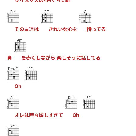
ク
リ
ス
マ
ス
の
4
日
ぐ
ら
い
前
Em
B7
G
そ
の
友
達
は
き
れ
い
な
心
を
持
っ
て
る
Am
鼻
を
赤
く
し
な
が
ら
楽
し
そ
う
に
話
し
て
る
Dm/C
E7
O
h
Am
Dm
E7
オ
レ
は
時
々
嬉
し
す
ぎ
て
O
h
Am