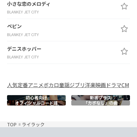
小さな恋のメロディ
BLANKEY JET CITY
ペピン
BLANKEY JET CITY
デニスホッパー
BLANKEY JET CITY
人気
定番
アニメ
ボカロ
童謡
ジブリ
洋楽
映画
ドラマ
CM
初心者向け
動画プラス
オフィシャル
コード譜
「カポなし」の曲
TOP
ライラック