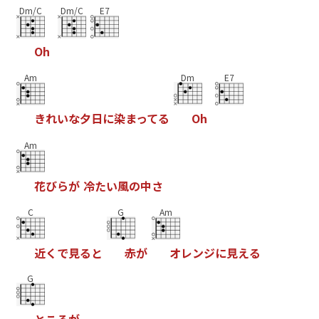
Dm/C
Dm/C
E7
O
h
Am
Dm
E7
き
れ
い
な
夕
日
に
染
ま
っ
て
る
O
h
Am
花
び
ら
が
冷
た
い
風
の
中
さ
C
G
Am
近
く
で
見
る
と
赤
が
オ
レ
ン
ジ
に
見
え
る
G