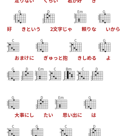
足
り
な
い
く
ら
い
君
が
好
き
G
D
Em
G
好
き
と
い
う
2
文
字
じ
ゃ
頼
り
な
い
か
ら
C
G
C
G
お
ま
け
に
ぎ
ゅ
っ
と
抱
き
し
め
る
よ
G
D
Em
C
Bm
C
D
G
D
Em
G
大
事
に
し
た
い
思
い
出
に
は
C
G
C
D