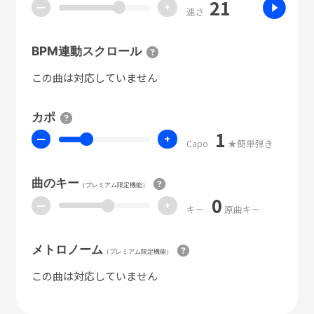
21
ー
+
速さ
BPM連動スクロール
この曲は対応していません
カポ
1
ー
+
Capo
★簡単弾き
曲のキー
（プレミアム限定機能）
0
ー
+
キー
原曲キー
メトロノーム
（プレミアム限定機能）
この曲は対応していません