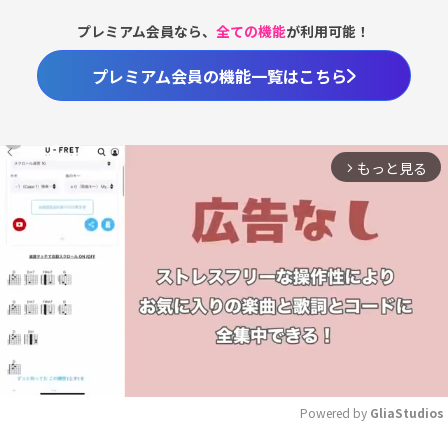
プレミアム会員なら、
全ての機能
が利用可能！
プレミアム会員の機能一覧はこちら
もっと見る
arrow_forward_ios
Powered by 
GliaStudios