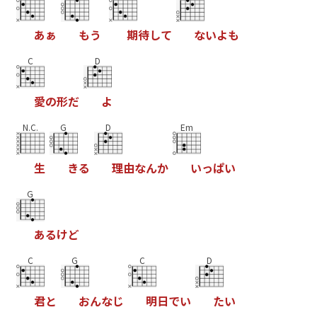
あ
ぁ
も
う
期
待
し
て
な
い
よ
も
C
D
愛
の
形
だ
よ
N.C.
G
D
Em
生
き
る
理
由
な
ん
か
い
っ
ぱ
い
G
あ
る
け
ど
C
G
C
D
君
と
お
ん
な
じ
明
日
で
い
た
い