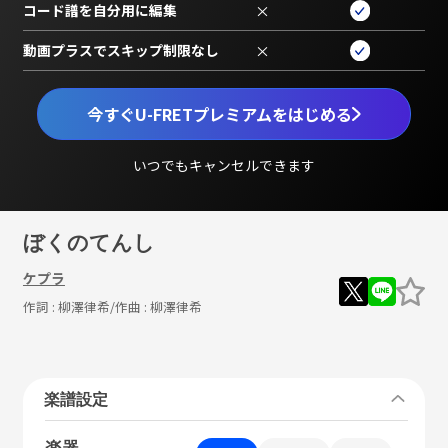
コード譜を自分用に編集
×
動画プラスでスキップ制限なし
×
今すぐU-FRETプレミアムをはじめる
いつでもキャンセルできます
ぼくのてんし
ケプラ
作詞 :
柳澤律希
/作曲 :
柳澤律希
楽譜設定
楽器