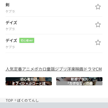
剣
ケプラ
デイズ
ケプラ
デイズ
初心者ver
ケプラ
人気
定番
アニメ
ボカロ
童謡
ジブリ
洋楽
映画
ドラマ
CM
初心者向け
動画プラス
オフィシャル
コード譜
「カポなし」の曲
TOP
ぼくのてんし