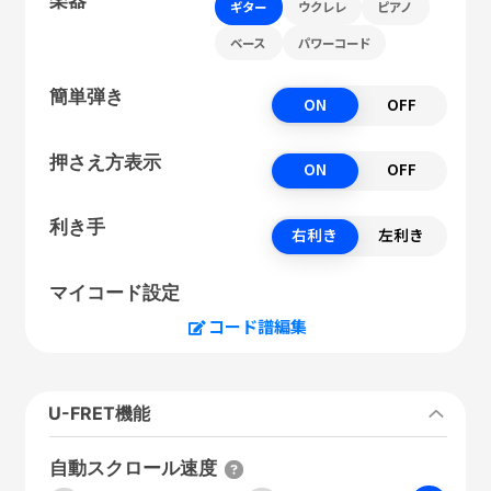
ギター
ウクレレ
ピアノ
ベース
パワーコード
簡単弾き
ON
OFF
押さえ方表示
ON
OFF
利き手
右利き
左利き
マイコード設定
コード譜編集
U-FRET機能
自動スクロール速度