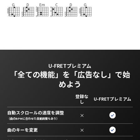
G
D
Em
C
D
G
U-FRETプレミアム
「全ての機能」を
「広告なし」で始
めよう
登録な
U-FRETプレミアム
し
自動スクロールの速度を調整
×
（曲のBPMに合わせた自動調整もあり）
曲のキーを変更
×