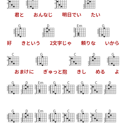
君
と
お
ん
な
じ
明
日
で
い
た
い
G
D
Em
G
好
き
と
い
う
2
文
字
じ
ゃ
頼
り
な
い
か
ら
C
G
C
D
G
お
ま
け
に
ぎ
ゅ
っ
と
抱
き
し
め
る
よ
G
D
Em
G
C
G
C
D
G
D
Em
G
C
G
C
D