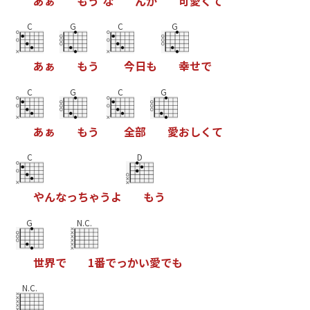
あ
ぁ
も
う
な
ん
か
可
愛
く
て
C
G
C
G
あ
ぁ
も
う
今
日
も
幸
せ
で
C
G
C
G
あ
ぁ
も
う
全
部
愛
お
し
く
て
C
D
や
ん
な
っ
ち
ゃ
う
よ
も
う
G
N.C.
世
界
で
1
番
で
っ
か
い
愛
で
も
N.C.