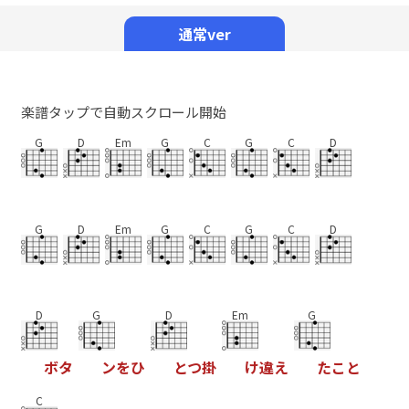
Mute
通常ver
楽譜タップで自動スクロール開始
G
D
Em
G
C
G
C
D
G
D
Em
G
C
G
C
D
D
G
D
Em
G
ボ
タ
ン
を
ひ
と
つ
掛
け
違
え
た
こ
と
C