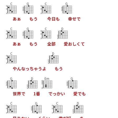
C
G
C
G
あ
ぁ
も
う
今
日
も
幸
せ
で
C
G
C
D
あ
ぁ
も
う
全
部
愛
お
し
く
て
C
D
や
ん
な
っ
ち
ゃ
う
よ
も
う
G
D
Em
G
世
界
で
1
番
で
っ
か
い
愛
で
も
C
G
C
D