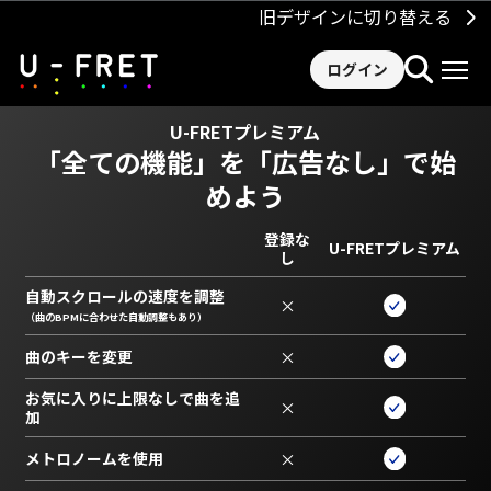
旧デザインに切り替える
ログイン
U-FRETプレミアム
「全ての機能」を
「広告なし」で始
めよう
登録な
U-FRETプレミアム
し
自動スクロールの速度を調整
×
（曲のBPMに合わせた自動調整もあり）
曲のキーを変更
×
お気に入りに上限なしで曲を追
×
加
メトロノームを使用
×