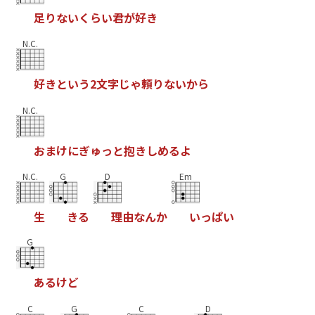
足
り
な
い
く
ら
い
君
が
好
き
N.C.
好
き
と
い
う
2
文
字
じ
ゃ
頼
り
な
い
か
ら
N.C.
お
ま
け
に
ぎ
ゅ
っ
と
抱
き
し
め
る
よ
N.C.
G
D
Em
生
き
る
理
由
な
ん
か
い
っ
ぱ
い
G
あ
る
け
ど
C
G
C
D