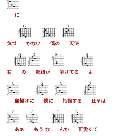
に
G
C
D
気
づ
か
な
い
僕
の
天
使
G
D
Em
G
右
の
靴
紐
が
解
け
て
る
よ
C
G
C
D
自
慢
げ
に
僕
に
指
摘
す
る
仕
草
は
C
G
C
G
あ
ぁ
も
う
な
ん
か
可
愛
く
て