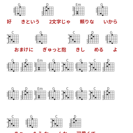
G
D
Em
G
好
き
と
い
う
2
文
字
じ
ゃ
頼
り
な
い
か
ら
C
G
C
D
G
お
ま
け
に
ぎ
ゅ
っ
と
抱
き
し
め
る
よ
G
D
Em
G
C
G
C
D
G
D
Em
G
C
G
C
D
C
G
C
D