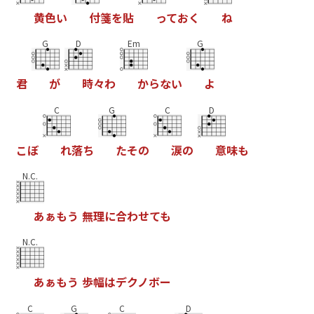
黄
色
い
付
箋
を
貼
っ
て
お
く
ね
G
D
Em
G
君
が
時
々
わ
か
ら
な
い
よ
C
G
C
D
こ
ぼ
れ
落
ち
た
そ
の
涙
の
意
味
も
N.C.
あ
ぁ
も
う
無
理
に
合
わ
せ
て
も
N.C.
あ
ぁ
も
う
歩
幅
は
デ
ク
ノ
ボ
ー
C
G
C
D