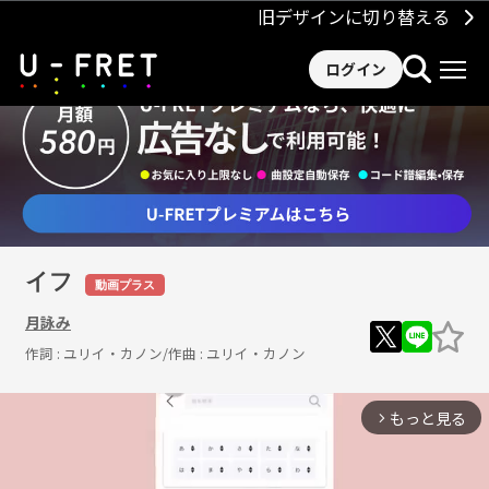
旧デザインに切り替える
ログイン
イフ
動画プラス
月詠み
作詞 :
ユリイ・カノン
/作曲 :
ユリイ・カノン
もっと見る
arrow_forward_ios