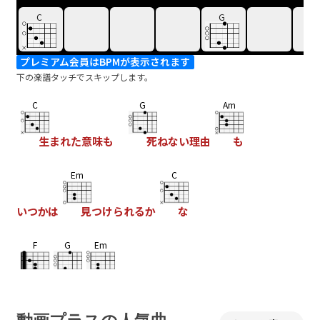
C
G
プレミアム会員はBPMが表示されます
下の楽譜タッチでスキップします。
C
G
Am
生まれた意味も
死ねない理由
も
Em
C
いつかは
見つけられるか
な
F
G
Em
Am7
F
G
Em