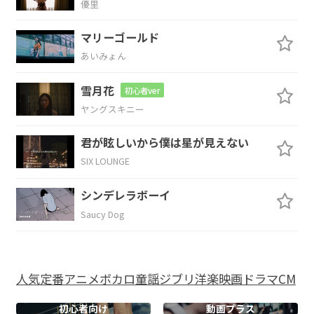
優里
G
Em
マリーゴールド
あいみょん
当てもなく
晴れを信じてる
雪月花
初心者ver
Am7
ヤングスキニー
そうだった
君が眩しいから僕は星が見えない
SIX LOUNGE
F
G
シンデレラボーイ
何度だって焦
がれた
Saucy Dog
E
Am7
「きっと」なんて
願った
人気
定番
アニメ
ボカロ
童謡
ジブリ
洋楽
映画
ドラマ
CM
F
G
Am7
初心者向け
動画プラス