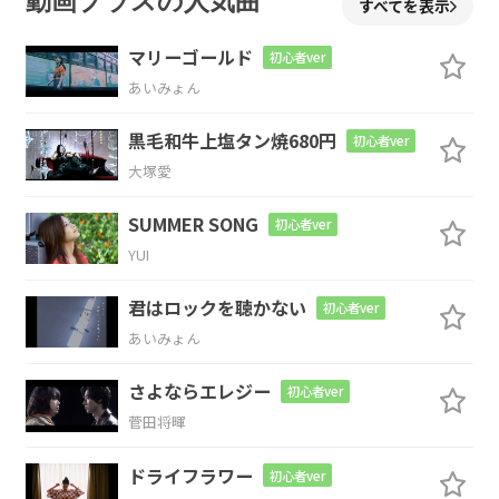
動画プラスの人気曲
すべてを表示
マリーゴールド
初心者ver
あいみょん
Am7
黒毛和牛上塩タン焼680円
初心者ver
大塚愛
F
SUMMER SONG
初心者ver
YUI
雨が
降る予報の日に
君はロックを聴かない
初心者ver
G
Em
Am7
あいみょん
傘を持た
ずに歩いていく
さよならエレジー
初心者ver
菅田将暉
F
ドライフラワー
初心者ver
不確
かに期待してる