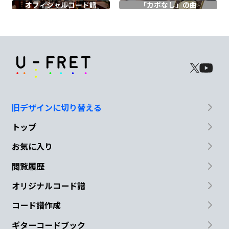
オフィシャル
コード譜
「カポなし」の曲
走れば月にも
近づけるんだっ
て
G
F
信
じて
る
G
Am7
E7
旧デザインに切り替える
だって
誰も
明日を知らないで
しょ
トップ
N.C.
F
C
G
Am
お気に入り
閲覧履歴
僕の
人生の
前にある
if と
lie
オリジナルコード譜
G
F
C
G
コード譜作成
ど
こに
至って
も たられ
ばを問
ギターコードブック