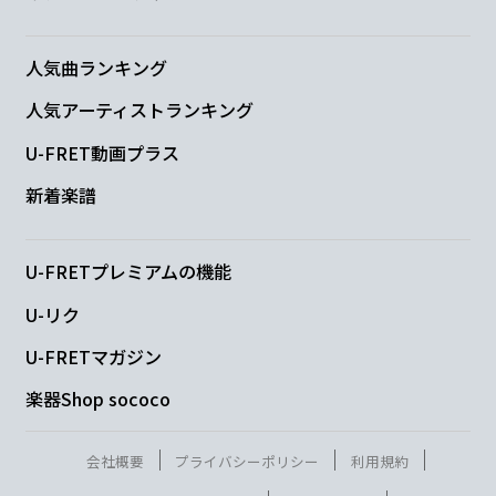
Am
う
人気曲ランキング
人気アーティストランキング
G
F
C
G
U-FRET動画プラス
で
きりゃ
後悔の
ない現実
に生きて
新着楽譜
Am
い
たい
U-FRETプレミアムの機能
U-リク
G
F
G
C
U-FRETマガジン
な
んて
吐いて
馬鹿みた
い
楽器Shop sococo
F
C
会社概要
プライバシーポリシー
利用規約
終わら
ないストー
リーなんて