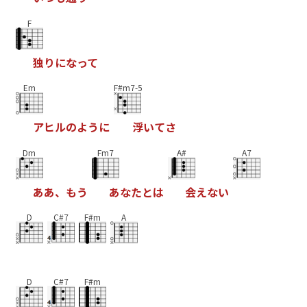
F
独
り
に
な
っ
て
Em
F#m7-5
ア
ヒ
ル
の
よ
う
に
浮
い
て
さ
Dm
Fm7
A#
A7
あ
あ
、
も
う
あ
な
た
と
は
会
え
な
い
D
C#7
F#m
A
D
C#7
F#m