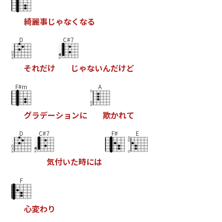
綺
麗
事
じ
ゃ
な
く
な
る
D
C#7
そ
れ
だ
け
じ
ゃ
な
い
ん
だ
け
ど
F#m
A
グ
ラ
デ
ー
シ
ョ
ン
に
欺
か
れ
て
D
C#7
F#
E
気
付
い
た
時
に
は
F
心
変
わ
り