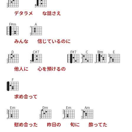
デ
タ
ラ
メ
な
話
さ
え
F#m
A
み
ん
な
信
じ
て
い
る
の
に
D
C#7
F#7
C
Bm
E
他
人
に
心
を
預
け
る
の
F
求
め
合
っ
て
Em
Dm
Em
Am
慰
め
合
っ
た
昨
日
の
旬
に
酔
っ
て
た