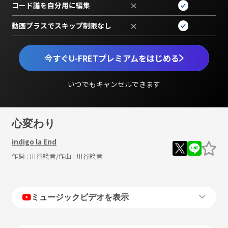
コード譜を自分用に編集
×
動画プラスでスキップ制限なし
×
今すぐU-FRETプレミアムをはじめる
いつでもキャンセルできます
心変わり
indigo la End
作詞 :
川谷絵音
/作曲 :
川谷絵音
ミュージックビデオを表示