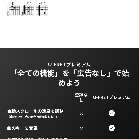
D
C#7
F#7
U-FRETプレミアム
「全ての機能」を
「広告なし」で始
めよう
登録な
U-FRETプレミアム
し
自動スクロールの速度を調整
×
（曲のBPMに合わせた自動調整もあり）
曲のキーを変更
×