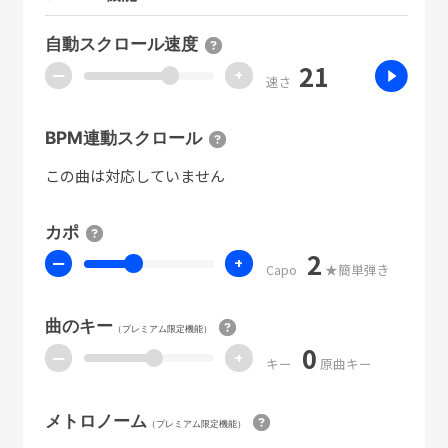
自動スクロール速度
21
ー
+
速さ
BPM連動スクロール
この曲は対応していません
カポ
2
ー
+
Capo
★簡単弾き
曲のキー
（プレミアム限定機能）
0
ー
+
キー
原曲キー
メトロノーム
（プレミアム限定機能）