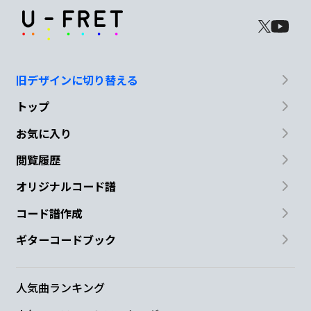
旧デザインに切り替える
トップ
お気に入り
閲覧履歴
オリジナルコード譜
コード譜作成
ギターコードブック
人気曲ランキング