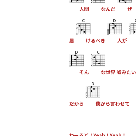
人
間
な
ん
だ
ぜ
C
D
届
け
る
べ
き
人
が
D
C
そ
ん
な
世
界
嘘
み
た
い
D
だ
か
ら
僕
か
ら
言
わ
せ
て
わ
ー
る
ど
！
Y
e
a
h
！
Y
e
a
h
！