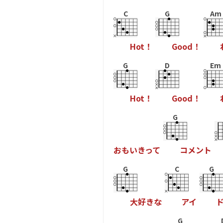
C
G
Am
H
o
t
！
G
o
o
d
！
G
D
Em
H
o
t
！
G
o
o
d
！
G
お
も
い
き
っ
て
コ
メ
ン
ト
G
C
G
大
好
き
な
ア
イ
G