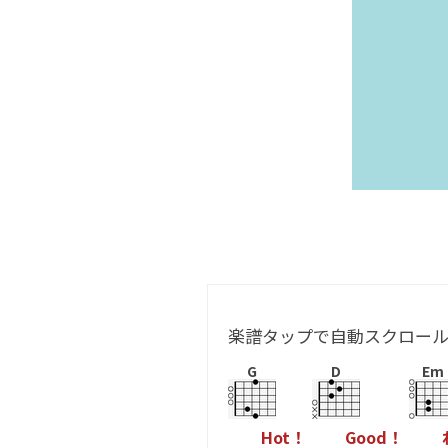
楽譜タップで自動スクロー
G
D
Em
H
o
t
！
G
o
o
d
！