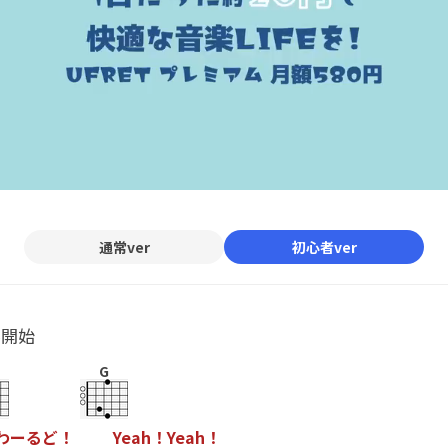
通常ver
初心者ver
ル開始
G
わ
ー
る
ど
！
Y
e
a
h
！
Y
e
a
h
！