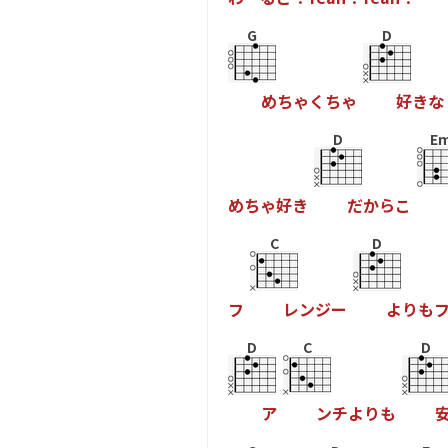
G
D
め
ち
ゃ
く
ち
ゃ
好
き
な
D
E
め
ち
ゃ
好
き
だ
か
ら
こ
C
D
フ
レ
ン
ジ
ー
よ
り
も
D
C
D
ア
ン
チ
よ
り
も