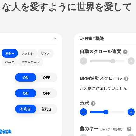
きな人を愛すように世界を愛して
U-FRET機能
自動スクロール速度
ギター
ウクレレ
ピアノ
ー
+
ベース
パワーコード
ON
OFF
BPM連動スクロール
この曲は対応していません
ON
OFF
カポ
右利き
左利き
ー
+
曲のキー
（プレミアム限定機能）
譜編集