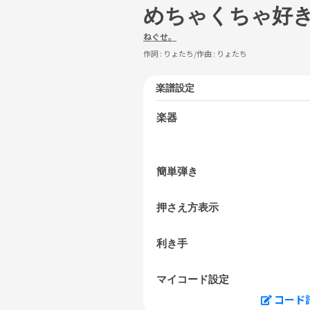
めちゃくちゃ好
ねぐせ。
作詞 :
りょたち
/作曲 :
りょたち
楽譜設定
楽器
簡単弾き
押さえ方表示
利き手
マイコード設定
コード