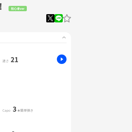
！
初心者ver
21
速さ
3
Capo
★簡単弾き