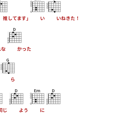
推
し
て
ま
す
｣
い
い
ね
き
た
！
D
れ
な
か
っ
た
G
ら
D
Em
D
同
じ
よ
う
に