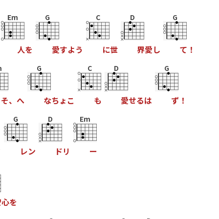
Em
G
C
D
G
人
を
愛
す
よ
う
に
世
界
愛
し
て
！
m
G
C
D
G
そ
、
へ
な
ち
ょ
こ
も
愛
せ
る
は
ず
！
G
D
Em
フ
レ
ン
ド
リ
ー
安
心
を