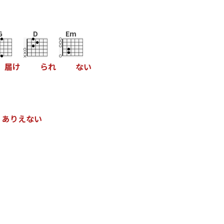
G
D
Em
届
け
ら
れ
な
い
あ
り
え
な
い