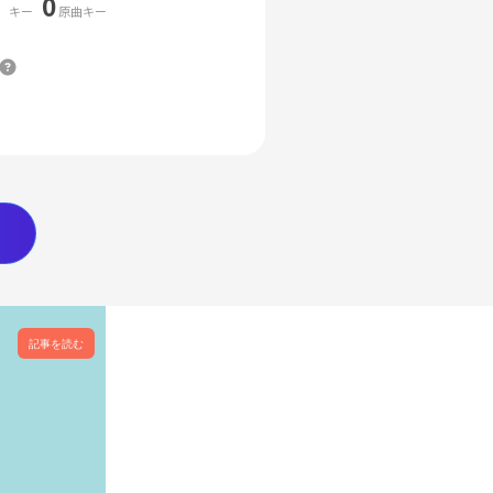
0
キー
原曲キー
記事を読む