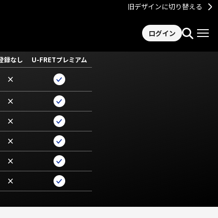
旧デザインに切り替える
ログイン
登録なし
U-FRETプレミアム
×
×
×
×
×
×