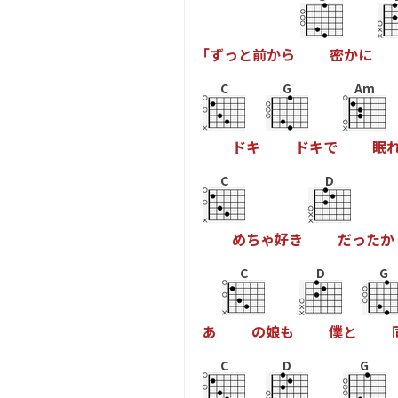
｢
ず
っ
と
前
か
ら
密
か
に
C
G
Am
ド
キ
ド
キ
で
眠
C
D
め
ち
ゃ
好
き
だ
っ
た
か
C
D
G
あ
の
娘
も
僕
と
C
D
G