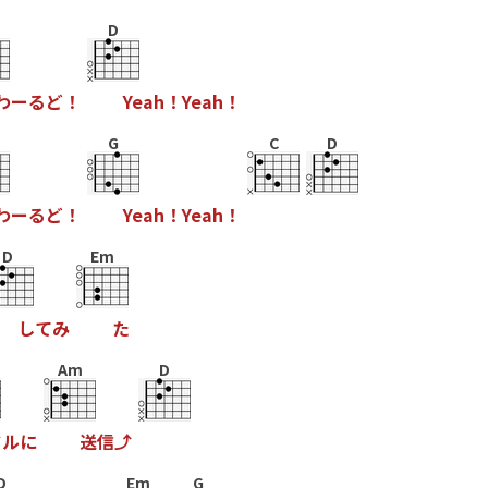
D
わ
ー
る
ど
！
Y
e
a
h
！
Y
e
a
h
！
G
C
D
わ
ー
る
ど
！
Y
e
a
h
！
Y
e
a
h
！
D
Em
し
て
み
た
Am
D
ド
ル
に
送
信
⤴
D
Em
G