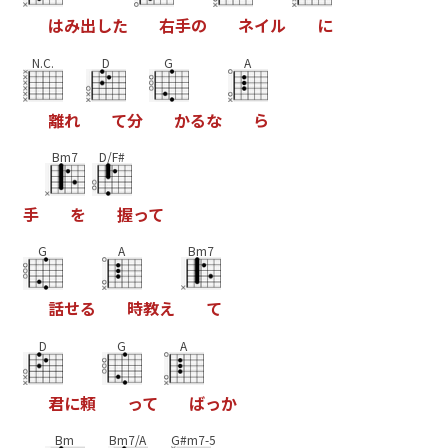
は
み
出
し
た
右
手
の
ネ
イ
ル
に
N.C.
D
G
A
離
れ
て
分
か
る
な
ら
Bm7
D/F#
手
を
握
っ
て
G
A
Bm7
話
せ
る
時
教
え
て
D
G
A
君
に
頼
っ
て
ば
っ
か
Bm
Bm7/A
G#m7-5