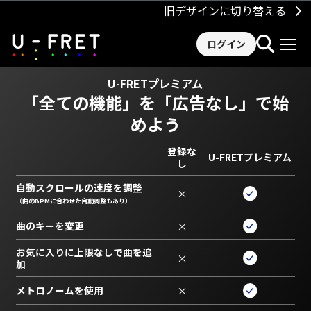
旧デザインに切り替える
ログイン
U-FRETプレミアム
「全ての機能」を
「広告なし」で始
めよう
登録な
U-FRETプレミアム
し
自動スクロールの速度を調整
×
（曲のBPMに合わせた自動調整もあり）
曲のキーを変更
×
お気に入りに上限なしで曲を追
×
加
メトロノームを使用
×