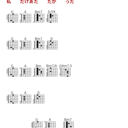
私
だ
け
あ
た
た
か
っ
た
G
A
Bm7
D/F#
G
A
Bm7
D
G
A
Bm
Bm7/A
G#m7-5
G
A
D
G
A
Bm7