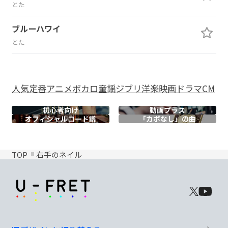
とた
ブルーハワイ
とた
人気
定番
アニメ
ボカロ
童謡
ジブリ
洋楽
映画
ドラマ
CM
初心者向け
動画プラス
オフィシャル
コード譜
「カポなし」の曲
TOP
右手のネイル