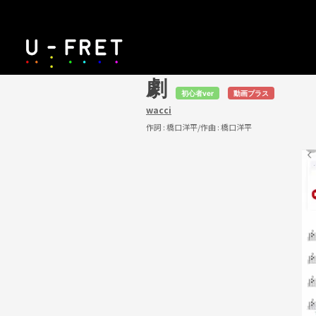
劇
初心者ver
動画プラス
wacci
作詞 :
橋口洋平
/作曲 :
橋口洋平