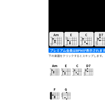
Am
E
C
D7
プレミアム会員はBPMが表示されま
下の楽譜をクリックするとスキップします。
Am
E
C
D7
F
G