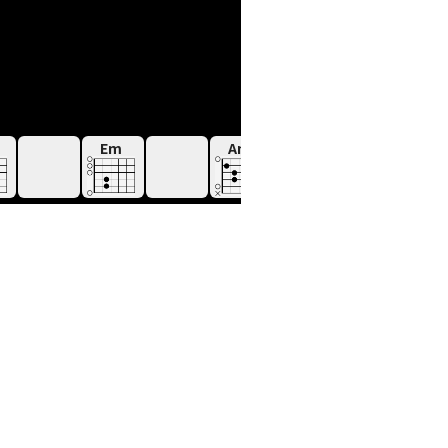
Em
Am
Dm