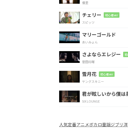
優里
いつ
だって
突然
チェリー
初心者ver
スピッツ
Dm
A#
G7
E
マリーゴールド
あな
たが
私を
あいみょん
さよならエレジー
C
F
Em
初
菅田将暉
そん
なに 暇
じゃ
雪月花
初心者ver
ヤングスキニー
G#m
Gm
C
Dm
君が眩しいから僕は
あな
たの
前
で
SIX LOUNGE
Dm
E7
人気
定番
アニメ
ボカロ
童謡
ジブリ
洋
大
事にしなよって