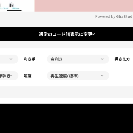
Powered by 
GliaStud
Mute
通常のコード譜表示に変更
利き手
押さえ方
速度