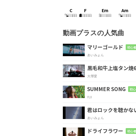
C
F
Em
Am
私
の終
電な
ら
動画プラスの人気曲
Dm
A#
G7
マリーゴールド
初心者
あいみょん
ほん
とはと
っくに
黒毛和牛上塩タン焼6
C
F
Em
E7
大塚愛
私
が見
送り
た
SUMMER SONG
初心
YUI
G#m
Gm
C
Dm
君はロックを聴かな
背
中を
そっと
あいみょん
ドライフラワー
初心者
C
F
Em