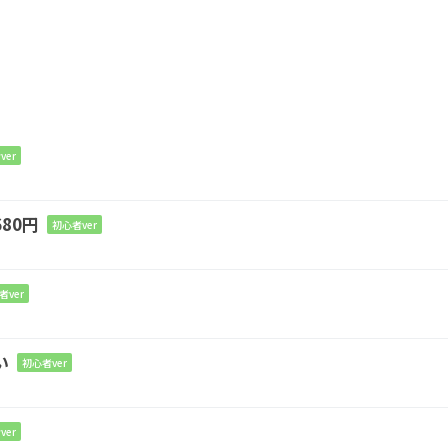
E7
ver
終わ
ってるけど
80円
初心者ver
Am
く
て
者ver
C
い
初心者ver
押すよう
に
ver
Am