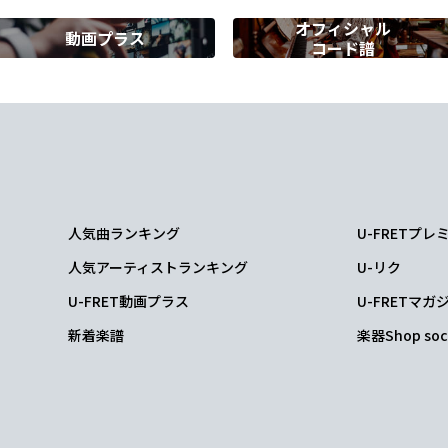
オフィシャル
動画プラス
コード譜
A#
C
は
胸をゆが
ませて
Am
D
込んだ
想いを
人気曲ランキング
U-FRETプ
C
人気アーティストランキング
U-リク
のです
U-FRET動画プラス
U-FRETマガ
新着楽譜
楽器Shop soc
E7
けにはい
かないの私