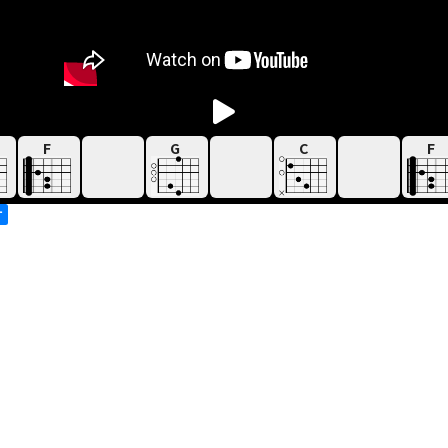
F
G
C
F
す