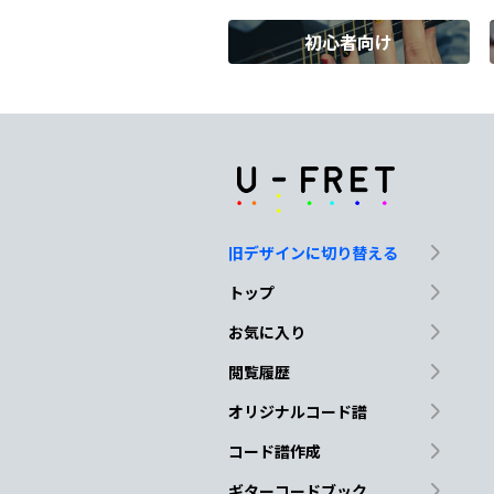
初心者向け
Gm
C
F
あな
たを
諭
して
Dm
E7
何
度も蓋をして
抑え
旧デザインに切り替える
Dm
G
トップ
覗き込む勇気は
ない
お気に入り
閲覧履歴
N.C.
C
オリジナルコード譜
あな
たを好きになるわ
コード譜作成
ギターコードブック