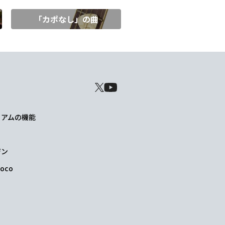
「カポなし」の曲
レミアムの機能
ジン
oco