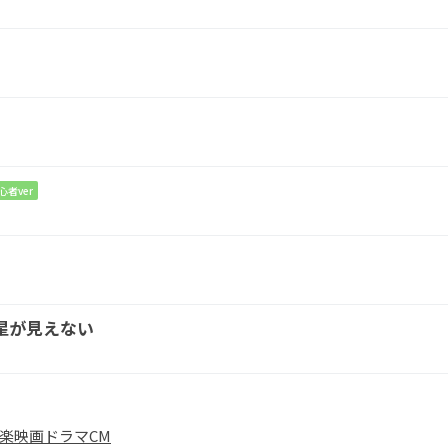
だ
ね
7
誘う時は
E7
Am
心者ver
な
いんだ
よ
G
C
星が見えない
以
外
は
Am
楽
映画
ドラマ
CM
私