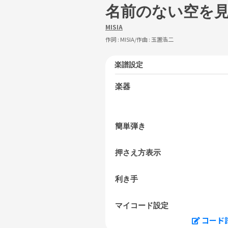
名前のない空を
MISIA
作詞 :
MISIA
/作曲 :
玉置浩二
楽譜設定
楽器
簡単弾き
押さえ方表示
利き手
マイコード設定
コード