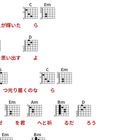
C
Em
星
が
輝
い
た
ら
D
を
思
い
出
す
よ
G
C
Em
つ
光
り
届
く
の
な
ら
Em
Am
Bm
D
せ
を
君
へ
と
祈
る
だ
ろ
う
Em
Bm