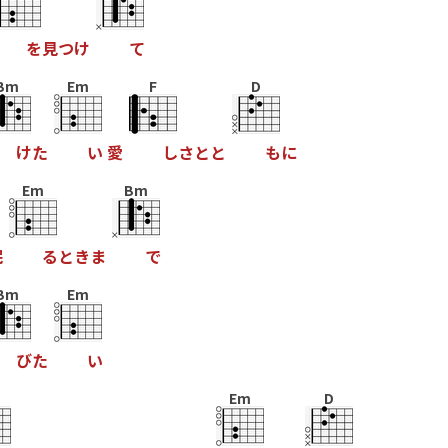
を
見
つ
け
て
Bm
Em
F
D
け
た
い
愛
し
さ
と
と
も
に
Em
Bm
眠
る
と
き
ま
で
Bm
Em
び
た
い
Em
D