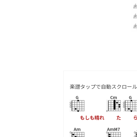
楽譜タップで自動スクロー
G
Cm
G
も
し
も
晴
れ
た
Am
AmM7