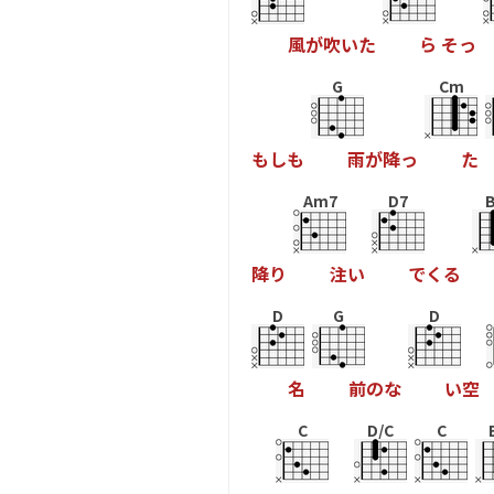
風
が
吹
い
た
ら
そ
っ
G
Cm
も
し
も
雨
が
降
っ
た
Am7
D7
降
り
注
い
で
く
る
D
G
D
名
前
の
な
い
空
C
D/C
C