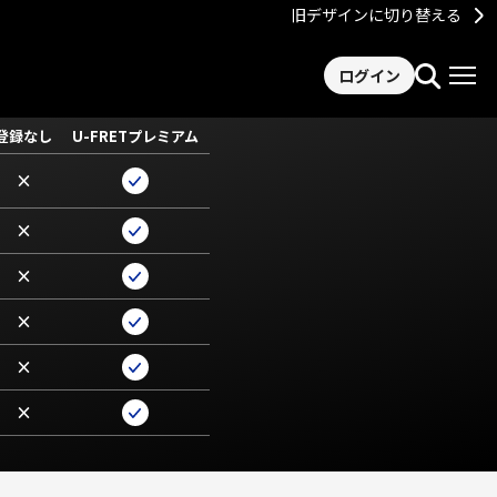
旧デザインに切り替える
ログイン
登録なし
U-FRETプレミアム
×
×
×
×
×
×