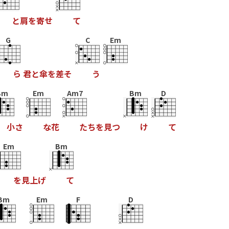
と
肩
を
寄
せ
て
G
C
Em
ら
君
と
傘
を
差
そ
う
Bm
Em
Am7
Bm
D
小
さ
な
花
た
ち
を
見
つ
け
て
Em
Bm
を
見
上
げ
て
Bm
Em
F
D