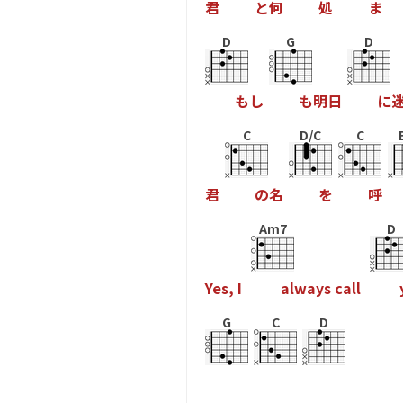
君
と
何
処
ま
D
G
D
も
し
も
明
日
に
C
D/C
C
君
の
名
を
呼
Am7
D
Y
e
s
,
I
a
l
w
a
y
s
c
a
l
l
G
C
D