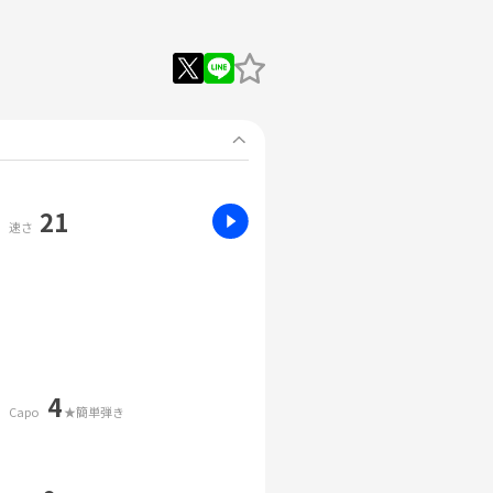
21
速さ
4
Capo
★簡単弾き