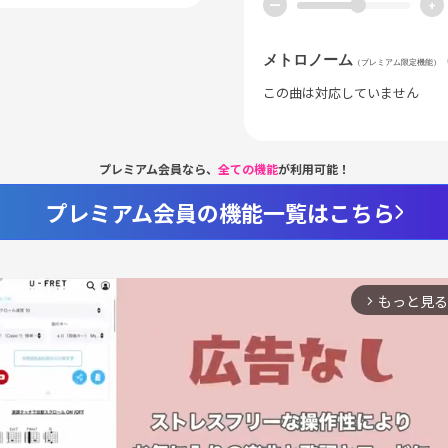
ー
+
メトロノーム
（プレミアム限定機能）
この曲は対応していません
プレミアム会員なら、
全ての機能
が利用可能！
プレミアム会員の機能一覧はこちら
もっと見る
arrow_forward_ios