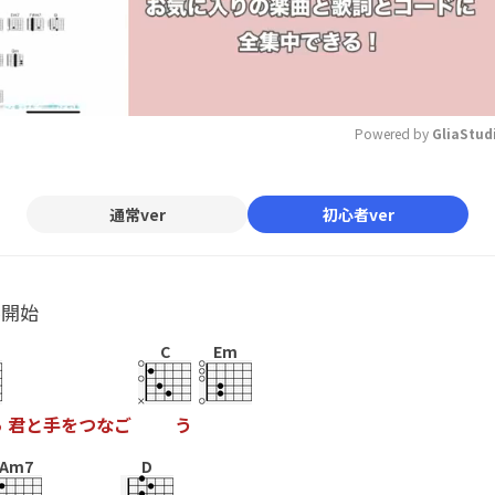
Powered by 
GliaStud
Mute
通常ver
初心者ver
ル開始
C
Em
ら
君
と
手
を
つ
な
ご
う
Am7
D