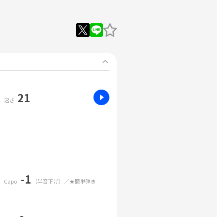
21
速さ
-1
Capo
（半音下げ）／★簡単弾き