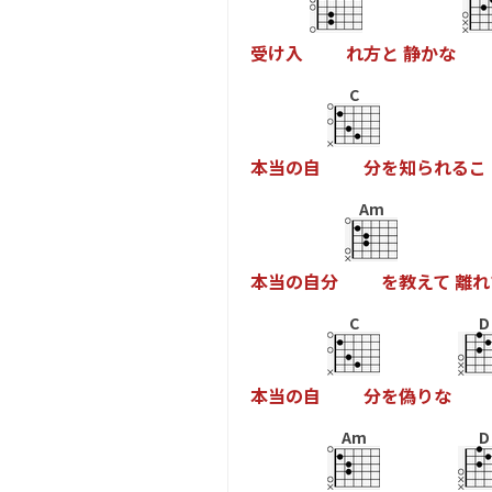
受
け
入
れ
方
と
静
か
な
C
本
当
の
自
分
を
知
ら
れ
る
こ
Am
本
当
の
自
分
を
教
え
て
離
れ
C
D
本
当
の
自
分
を
偽
り
な
Am
D