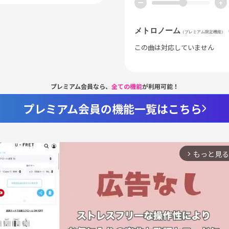
ー
+
メトロノーム
（プレミアム限定機能）
この曲は対応していません
プレミアム会員なら、
全ての機能
が利用可能！
プレミアム会員の機能一覧はこちら
もっと見る
arrow_forward_ios