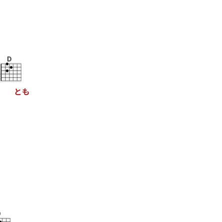
D
と
も
D