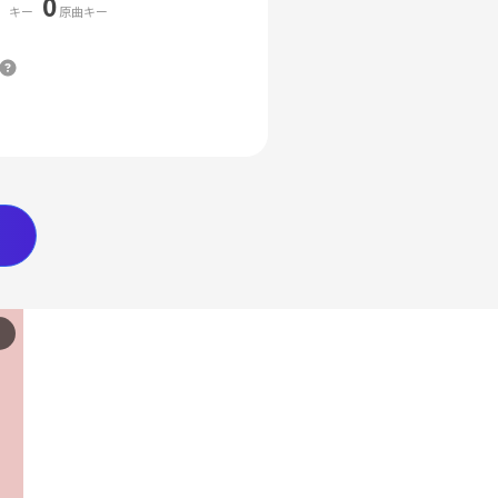
0
キー
原曲キー