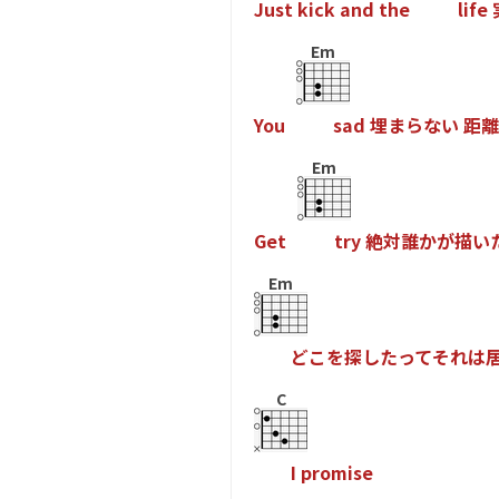
J
u
s
t
k
i
c
k
a
n
d
t
h
e
l
i
f
e
Em
Y
o
u
s
a
d
埋
ま
ら
な
い
距
離
Em
G
e
t
t
r
y
絶
対
誰
か
が
描
い
Em
ど
こ
を
探
し
た
っ
て
そ
れ
は
C
I
p
r
o
m
i
s
e