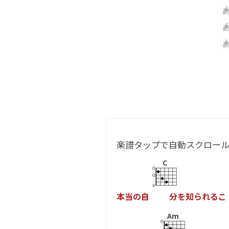
楽譜タップで自動スクロー
C
本
当
の
自
分
を
知
ら
れ
る
こ
Am