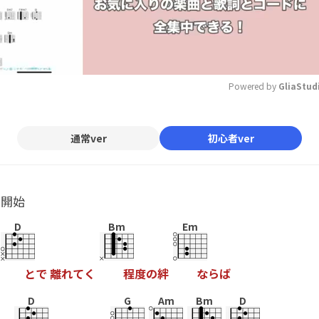
Powered by 
GliaStud
Mute
通常ver
初心者ver
ル開始
D
Bm
Em
と
で
離
れ
て
く
程
度
の
絆
な
ら
ば
D
G
Am
Bm
D