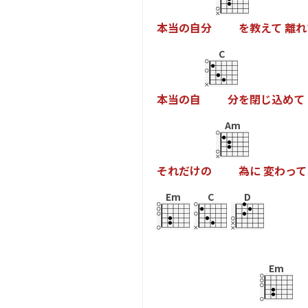
本
当
の
自
分
を
教
え
て
離
れ
C
本
当
の
自
分
を
閉
じ
込
め
て
Am
そ
れ
だ
け
の
為
に
変
わ
っ
て
Em
C
D
Em