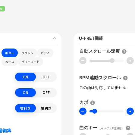
er
U-FRET機能
自動スクロール速度
ギター
ウクレレ
ピアノ
ー
+
ベース
パワーコード
ON
OFF
BPM連動スクロール
この曲は対応していません
ON
OFF
カポ
右利き
左利き
ー
+
曲のキー
（プレミアム限定機能）
譜編集