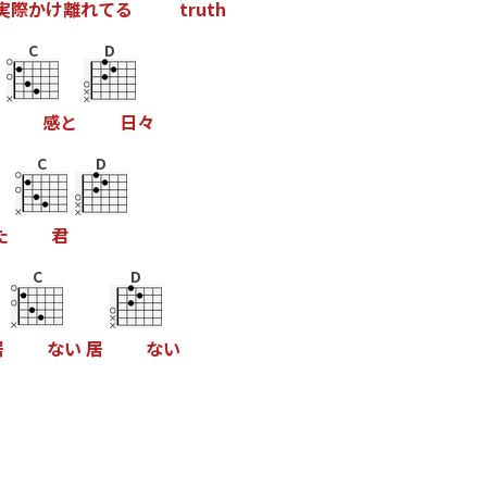
実
際
か
け
離
れ
て
る
t
r
u
t
h
C
D
感
と
日
々
C
D
た
君
C
D
居
な
い
居
な
い