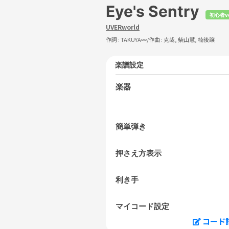
Eye's Sentry
初心者v
UVERworld
作詞 :
TAKUYA∞
/作曲 :
克哉, 柴山慧, 楠後譲
楽譜設定
楽器
簡単弾き
押さえ方表示
利き手
マイコード設定
コード