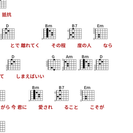
抵
抗
D
Bm
B7
Em
と
で
離
れ
て
く
そ
の
程
度
の
人
な
ら
D
G
Am
Bm
D
て
し
ま
え
ば
い
い
Bm
B7
Em
が
ら
今
君
に
愛
さ
れ
る
こ
と
こ
そ
が