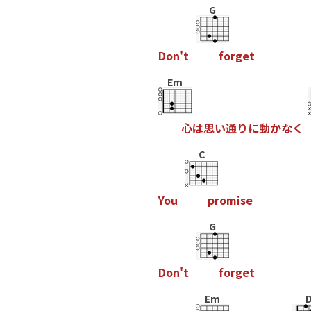
G
D
o
n
'
t
f
o
r
g
e
t
Em
心
は
思
い
通
り
に
動
か
な
く
C
Y
o
u
p
r
o
m
i
s
e
G
D
o
n
'
t
f
o
r
g
e
t
Em