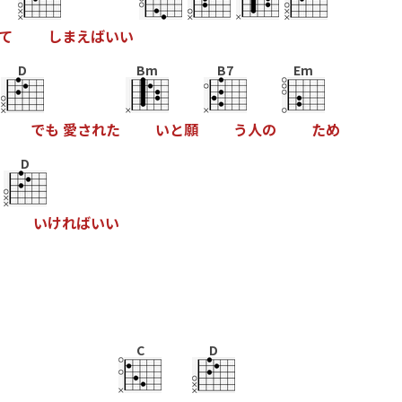
て
し
ま
え
ば
い
い
D
Bm
B7
Em
で
も
愛
さ
れ
た
い
と
願
う
人
の
た
め
D
い
け
れ
ば
い
い
C
D