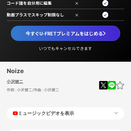
コード譜を自分用に編集
×
動画プラスでスキップ制限なし
×
今すぐU-FRETプレミアムをはじめる
いつでもキャンセルできます
Noize
小沢健二
作詞 :
小沢健二
/作曲 :
小沢健二
ミュージックビデオを表示