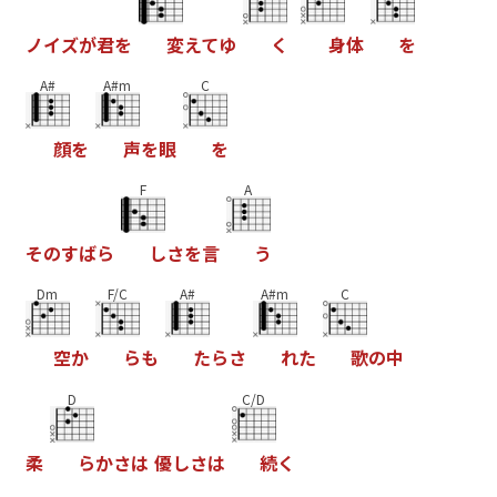
ノ
イ
ズ
が
君
を
変
え
て
ゆ
く
身
体
を
A#
A#m
C
顔
を
声
を
眼
を
F
A
そ
の
す
ば
ら
し
さ
を
言
う
Dm
F/C
A#
A#m
C
空
か
ら
も
た
ら
さ
れ
た
歌
の
中
D
C/D
柔
ら
か
さ
は
優
し
さ
は
続
く