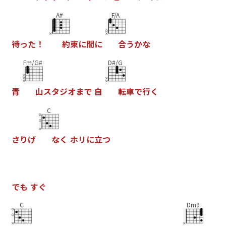
A#
F/A
待
っ
た
！
約
束
に
間
に
合
う
か
な
Fm/G#
D#/G
青
山
ス
タ
ジ
オ
ま
で
自
転
車
で
行
く
C
さ
り
げ
な
く
ホ
リ
に
立
つ
で
も
す
ぐ
C
Dm9