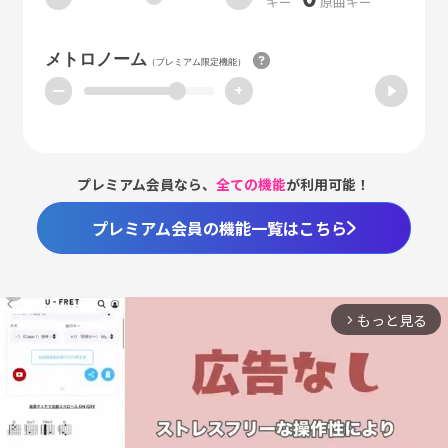
キー
原曲キー
メトロノーム
（プレミアム限定機能）
ー
+
プレミアム会員なら、
全ての機能
が利用可能！
プレミアム会員の機能一覧はこちら
もっと見る
arrow_forward_ios