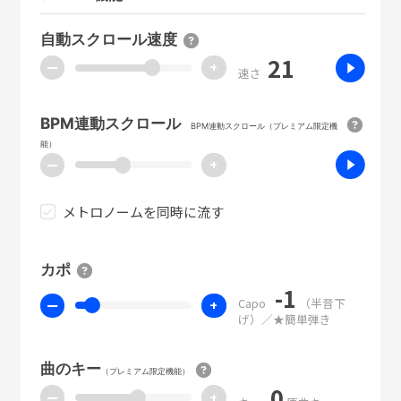
自動スクロール速度
21
ー
+
速さ
BPM連動スクロール
BPM連動スクロール（プレミアム限定機
能）
ー
+
メトロノームを同時に流す
カポ
-1
Capo
（半音下
ー
+
げ）／★簡単弾き
曲のキー
（プレミアム限定機能）
0
ー
+