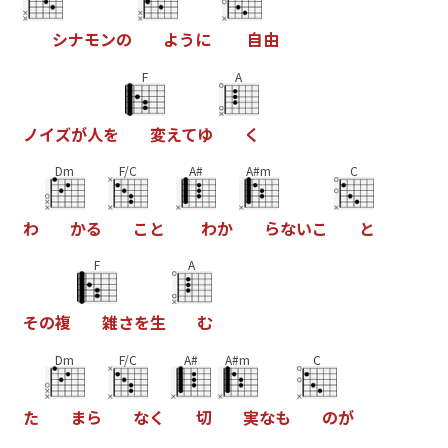
シ
ナ
モ
ン
の
よ
う
に
自
由
F
A
ノ
イ
ズ
が
人
を
変
え
て
ゆ
く
Dm
F/C
A#
A#m
C
わ
か
る
こ
と
わ
か
ら
な
い
こ
と
F
A
そ
の
複
雑
さ
を
生
む
Dm
F/C
A#
A#m
C
た
ま
ら
な
く
切
実
な
も
の
が