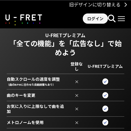
旧デザインに切り替える
ログイン
U-FRETプレミアム
「全ての機能」を
「広告なし」で始
めよう
登録な
U-FRETプレミアム
し
自動スクロールの速度を調整
×
（曲のBPMに合わせた自動調整もあり）
曲のキーを変更
×
お気に入りに上限なしで曲を追
×
加
メトロノームを使用
×