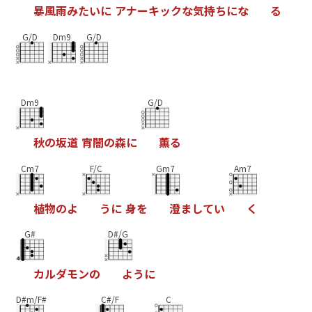
暴
風
雨
み
た
い
に
ア
ナ
ー
キ
ッ
ク
な
気
持
ち
に
な
る
G/D
Dm9
G/D
Dm9
G/D
秋
の
坂
道
宵
闇
の
森
に
薫
る
Cm7
F/C
Gm7
Am7
植
物
の
よ
う
に
身
を
澄
ま
し
て
い
く
G#
D#/G
カ
ル
ダ
モ
ン
の
よ
う
に
D#m/F#
C#/F
C