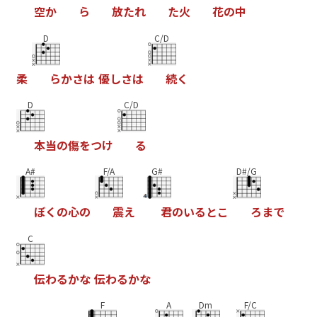
空
か
ら
放
た
れ
た
火
花
の
中
D
C/D
柔
ら
か
さ
は
優
し
さ
は
続
く
D
C/D
本
当
の
傷
を
つ
け
る
A#
F/A
G#
D#/G
ぼ
く
の
心
の
震
え
君
の
い
る
と
こ
ろ
ま
で
C
伝
わ
る
か
な
伝
わ
る
か
な
F
A
Dm
F/C