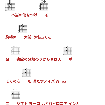
D
C/D
本
当
の
傷
を
つ
け
る
D
駒
場
東
大
前
改
札
出
て
左
C/D
D
図
書
館
の
分
類
の
０
か
ら
９
は
天
球
D
ぼ
く
の
心
を
満
た
す
ノ
イ
ズ
W
h
o
a
C/D
エ
ジ
プ
ト
ヨ
ー
ロ
ッ
パ
バ
ビ
ロ
ニ
ア
イ
ン
カ