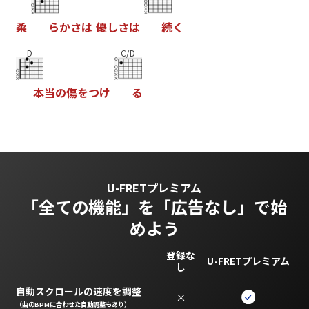
柔
ら
か
さ
は
優
し
さ
は
続
く
D
C/D
本
当
の
傷
を
つ
け
る
U-FRETプレミアム
「全ての機能」を
「広告なし」で始
めよう
登録な
U-FRETプレミアム
し
自動スクロールの速度を調整
×
（曲のBPMに合わせた自動調整もあり）