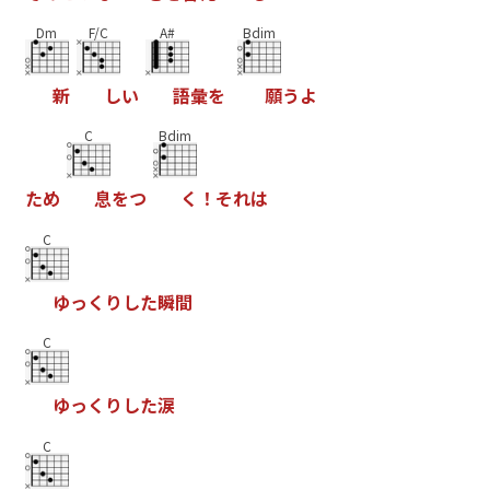
Dm
F/C
A#
Bdim
新
し
い
語
彙
を
願
う
よ
C
Bdim
た
め
息
を
つ
く
！
そ
れ
は
C
ゆ
っ
く
り
し
た
瞬
間
C
ゆ
っ
く
り
し
た
涙
C