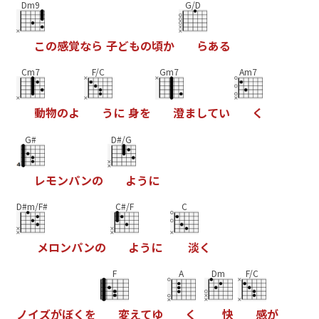
Dm9
G/D
こ
の
感
覚
な
ら
子
ど
も
の
頃
か
ら
あ
る
Cm7
F/C
Gm7
Am7
動
物
の
よ
う
に
身
を
澄
ま
し
て
い
く
G#
D#/G
レ
モ
ン
パ
ン
の
よ
う
に
D#m/F#
C#/F
C
メ
ロ
ン
パ
ン
の
よ
う
に
淡
く
F
A
Dm
F/C
ノ
イ
ズ
が
ぼ
く
を
変
え
て
ゆ
く
快
感
が