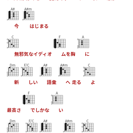
A#
A#m
今
は
じ
ま
る
C
F
A
無
邪
気
な
イ
デ
ィ
オ
ム
を
胸
に
Dm
F/C
A#
A#m
C
新
し
い
語
彙
へ
走
る
よ
F
A
最
高
さ
で
し
か
な
い
Dm
F/C
A#
A#m
C