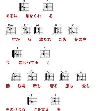
F
A
あ
る
決
意
を
く
れ
る
Dm
F/C
A#
A#m
C
空
か
ら
放
た
れ
た
火
花
の
中
F
A
今
変
わ
っ
て
ゆ
く
Dm
F/C
A#
A#m
C
棲
む
場
所
も
着
る
服
も
愛
も
F
A
そ
の
せ
つ
な
さ
を
言
え
る