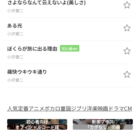
さよならなんて云えないよ(美しさ)
小沢健二
ある光
小沢健二
ぼくらが旅に出る理由
初心者ver
小沢健二
痛快ウキウキ通り
小沢健二
人気
定番
アニメ
ボカロ
童謡
ジブリ
洋楽
映画
ドラマ
CM
初心者向け
動画プラス
オフィシャル
コード譜
「カポなし」の曲