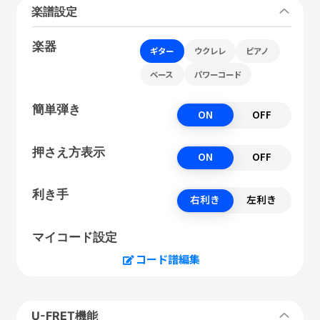
楽譜設定
楽器
ギター
ウクレレ
ピアノ
ベース
パワーコード
簡単弾き
ON
OFF
押さえ方表示
ON
OFF
利き手
右利き
左利き
マイコード設定
コード譜編集
U-FRET機能