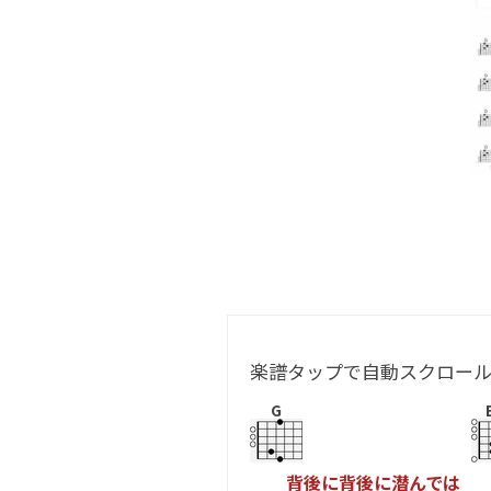
楽譜タップで自動スクロー
G
背
後
に
背
後
に
潜
ん
で
は