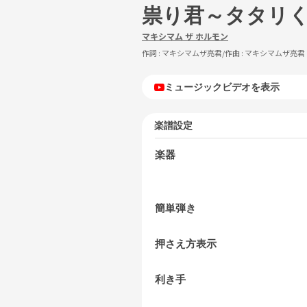
祟り君～タタリ
マキシマム ザ ホルモン
作詞 :
マキシマムザ亮君
/作曲 :
マキシマムザ亮君
ミュージックビデオを表示
楽譜設定
楽器
簡単弾き
押さえ方表示
利き手