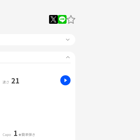
21
速さ
1
Capo
★簡単弾き