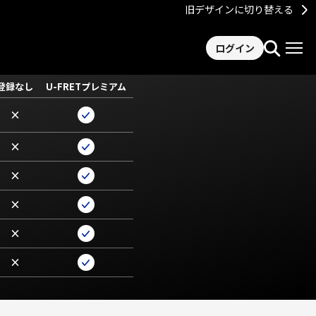
旧デザインに切り替える
ログイン
登録なし
U-FRETプレミアム
×
×
×
×
×
×