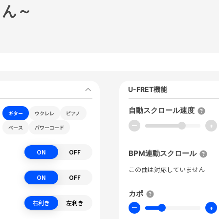
くん～
U-FRET機能
自動スクロール速度
ギター
ウクレレ
ピアノ
ー
+
ベース
パワーコード
ON
OFF
BPM連動スクロール
この曲は対応していません
ON
OFF
カポ
右利き
左利き
ー
+