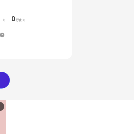
0
キー
原曲キー