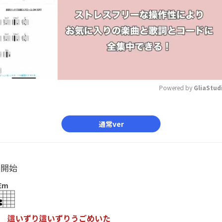
Powered by 
GliaStud
Mute
通常ver
ル開始
Em
這
い
ず
り
這
い
ず
り
う
ご
め
い
た