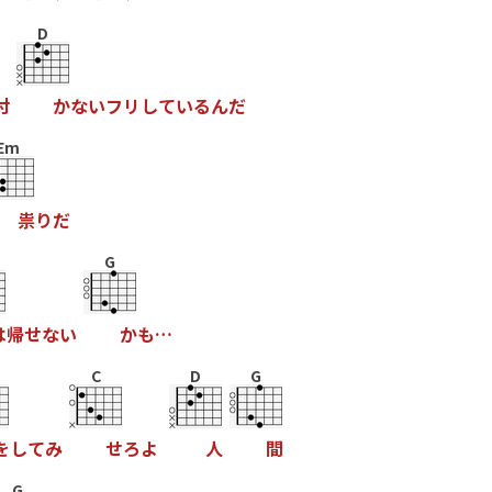
D
付
か
な
い
フ
リ
し
て
い
る
ん
だ
Em
祟
り
だ
G
は
帰
せ
な
い
か
も
…
C
D
G
を
し
て
み
せ
ろ
よ
人
間
G