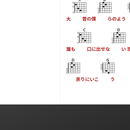
大
昔
の
僕
ら
の
よ
う
C
D
誰
も
口
に
出
せ
な
い
D
G
祟
り
に
い
こ
う