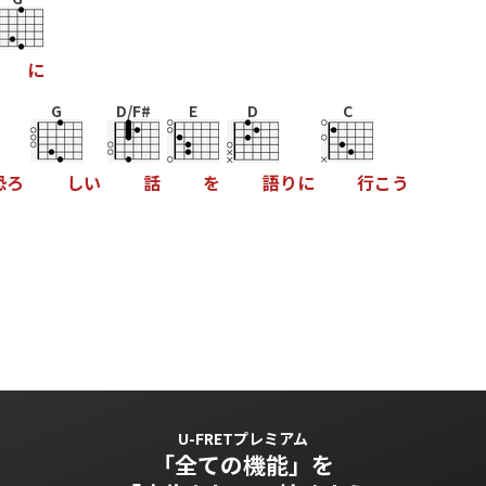
に
G
D/F#
E
D
C
恐
ろ
し
い
話
を
語
り
に
行
こ
う
U-FRETプレミアム
「全ての機能」を