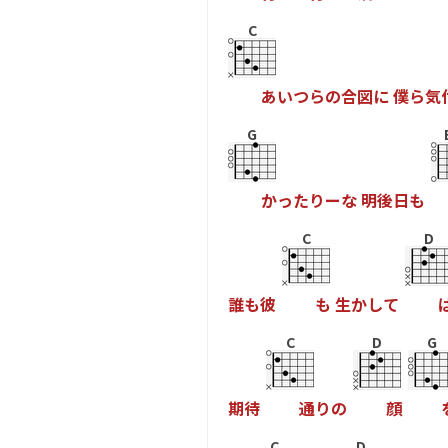
C
あ
い
つ
ら
の
合
図
に
僕
ら
気
G
か
っ
た
り
ー
な
明
後
日
も
C
D
誰
も
彼
も
生
か
し
て
C
D
G
期
待
通
り
の
顔
C
D