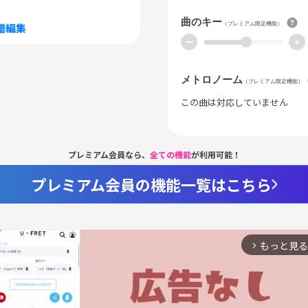
曲のキー
（プレミアム限定機能）
譜編集
ー
+
メトロノーム
（プレミアム限定機能）
この曲は対応していません
プレミアム会員なら、
全ての機能
が利用可能！
プレミアム会員の機能一覧はこちら
もっと見る
arrow_forward_ios